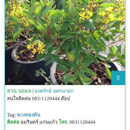
⇳
สวน นฤมล
|
องครักษ์
นครนายก
สนใจติดต่อ 083-1120444 ต๊อป
Tag:
พวงทองต้น
ติดต่อ
อมรินทร์ แก่นแก้ว
โทร.
0831120444