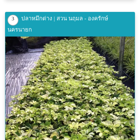
ปลาหมึกด่าง | สวน นฤมล - องครักษ์
3
นครนายก