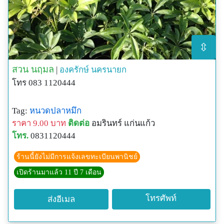
⇳
สวน นฤมล
|
องครักษ์
นครนายก
โทร 083 1120444
Tag:
หนวดปลาหมึก
ราคา 9.00 บาท
ติดต่อ
อมรินทร์ แก่นแก้ว
โทร.
0831120444
ร้านนี้ยังไม่มีการแจ้งเลขทะเบียนพานิชย์
เปิดร้านมาแล้ว 11 ปี 7 เดือน
โทรศัพท์
ส่งอีเมล