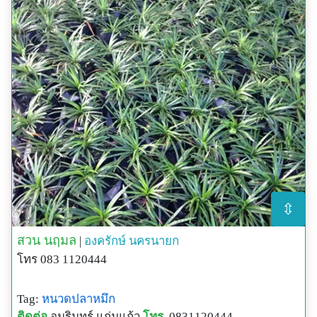
⇳
สวน นฤมล
|
องครักษ์
นครนายก
โทร 083 1120444
Tag:
หนวดปลาหมึก
ติดต่อ
อมรินทร์ แก่นแก้ว
โทร.
0831120444