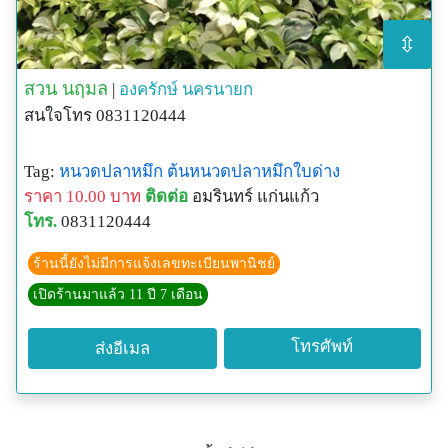
⇳
สวน นฤมล
|
องครักษ์
นครนายก
สนใจโทร 0831120444
Tag:
หนวดปลาหมึก
ต้นหนวดปลาหมึกใบด่าง
ราคา 10.00 บาท
ติดต่อ
อมรินทร์ แก่นแก้ว
โทร.
0831120444
ร้านนี้ยังไม่มีการแจ้งเลขทะเบียนพานิชย์
เปิดร้านมาแล้ว 11 ปี 7 เดือน
โทรศัพท์
ส่งอีเมล