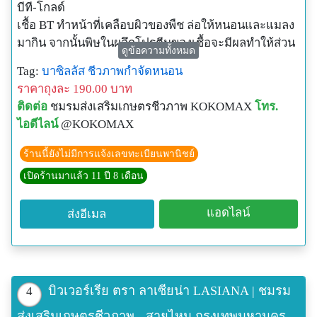
บีที-โกลด์
เชื้อ BT ทำหน้าที่เคลือบผิวของพืช ล่อให้หนอนและแมลง
มากิน จากนั้นพิษในผลึกโปรตีนของเชื้อจะมีผลทำให้ส่วน
ดูข้อความทั้งหมด
ปาก และช่องท้องของหนอนเป็นอัมพาต แมลงศัตรูพืช มี
Tag:
บาซิลลัส
ชีวภาพกำจัดหนอน
การเคลื่อนไหวช้าลง พิษจะทำลายผนังช่องท้องของแมลง
ราคาถุงละ 190.00 บาท
ทำให้แมลงตาย เนื่องจากขาดอาหารและเลือดเป็นพิษ
ติดต่อ
ชมรมส่งเสริมเกษตรชีวภาพ KOKOMAX
โทร.
เหมาะที่จะใช้ในแปลงปลูกผักปลอดสารพิษหรือเกษตร
ไอดีไลน์
@KOKOMAX
อินทรีย์ ปลอดภัยไม่มีสารตกค้างในพืชและสิ่งแวดล้อม
ปลอดภัยต่อผู้บริโภค ใช้ได้กับพืชทุกชนิด และยังให้ผลดี
ร้านนี้ยังไม่มีการแจ้งเลขทะเบียนพานิชย์
กับการควบคุมเชื้อรายอดพืช
เปิดร้านมาแล้ว 11 ปี 8 เดือน
ผลิตภัณฑ์เทคโนโลยีชีวภาพชนิดผง กำจัดหนอน ได้ผล
แอดไลน์
ส่งอีเมล
100 %
ลักษณะของหนอนที่ได้รับเชื้อ
- หยุดการกินอาหารคือใบพืช
- เคลื่อนไหวตัวช้าลงมีอาการสลึมสลือ
-โลหิตเป็นพิษ ชักกระตุกและเป็นอัมพาตทั้งตัว
บิวเวอร์เรีย ตรา ลาเซียน่า LASIANA | ชมรม
4
-ตายบนใบและห้อยตัวตาย แล้วซากของหนอนยังคงรูป
ส่งเสริมเกษตรชีวภาพ - สายไหม กรุงเทพมหานคร