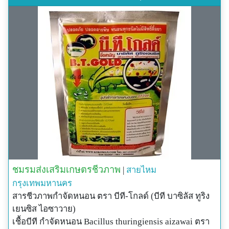
สอบถาม/สั่งซื้อ
ชมรมส่งเสริมเกษตรชีวภาพ
LINE ID: @KOKOMAX
เพิ่มเติม https://www.kokomax.com
ชมรมส่งเสริมเกษตรชีวภาพ
|
สายไหม
กรุงเทพมหานคร
สารชีวภาพกำจัดหนอน ตรา บีที-โกลด์ (บีที บาซิลัส ทูริง
เยนซิส ไอซาวาย)
เชื้อบีที กำจัดหนอน Bacillus thuringiensis aizawai ตรา