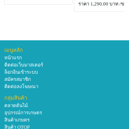
ราคา 1,290.00 บาท
/ขว
เพิ่มพลังสูงสุดเมื่อใช้ร่วมกับ บีที-โกลด์
**หากระบาดมากให้ใช้ร่วมกับ O-BAC**
อัตราการใช้ 1 ช้อนโต๊ะ(20 กรัม) ต่อน้ำ 5 ลิตร เติมน้ำยา
จับใบหรือซันไลท์ แล้วกวนผสมให้เข้ากัน ฉีดพ่นช่วงเย็น
ให้ชุ่มทุก 3-5 วัน กรณีระบาดมาก หรือ 7-15 วันกรณี
เมนูหลัก
ป้องกัน
หน้าแรก
*ขนาดถุงละ 500 กรัม ราคา 170 บาท จัดส่งฟรี!!
ติดต่อเว็บมาสเตอร์
ล็อกอินเข้าระบบ
สอบถาม/สั่งซื้อ
สมัครสมาชิก
ชมรมส่งเสริมเกษตรชีวภาพ
ติดต่อลงโฆษณา
LINE ID: @KOKOMAX
กลุ่มสินค้า
ข้อมูลเพิ่มเติม https://www.kokomax.com
ตลาดต้นไม้
ข้อมูลเพิ่มเติม https://www.kokomax.co.th
อุปกรณ์การเกษตร
สินค้าเกษตร
สินค้า OTOP