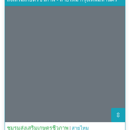
เดิม แต่เปลี่ยนสีจากสีเดิมเป็นสีน้ำตาลและสีดำ
เพิ่มพลังสูงสุด เมื่อใช้ร่วมกับ ลาเซียน่า
**หากระบาดมากใช้ร่วมกับ O-BAC**
อัตราการใช้ 1 ช้อนโต๊ะ/น้ำ 5 ลิตร ฉีดพ่นให้ทั่วทุกส่วน
ของพืชจนเปียกชุ่ม(โดนตัวหนอนจะดีมาก) ให้ฉีดพ่นใน
ตอนเย็น ให้รดน้ำก่อนฉีดพ่นทุกครั้ง
** ถุงละ 500 กรัม ราคา 190 บาท จัดส่งฟรี!!
ใช้กำจัดหนอนชนิดต่าง ๆ เช่น
หนอนเจาะสมอฝ้าย หรือหนอนเจาะผลมะเขือเทศ
หนอนกินใบสัก
หนอนหญ้าแมวในปาล์มน้ำมัน
หนอนกระทู้ผัก หนอนกระทู้หอมในผักต่าง ๆ
หนอนเจาะเมล็ดทุเรียน
⇳
หนอนเจาะขั้วลิ้นจี่
หนอนแปะใบส้ม และ
ชมรมส่งเสริมเกษตรชีวภาพ
|
สายไหม