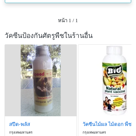
- สามารถกำจัด เพลี๊ยอ่อน เพลี๊ยไฟ ไรแดง แมลงหวี่ขาว
เพลี๊ยกระโดด เพลี๊ยจั๊กจั่น หนอนกอ หนอนห่อใบ แมลงสิง
หน้า 1 / 1
แมลงเหล่า ด้วงหมัดผัก ทั้งช่วงตัวอ่อนและวัยแก่
วัคซีนป้องกันศัตรูพืชในร้านอื่น
- ควรฉีดพ่นให้โดนตัวแมลงศัตรูพืชจะเป็นผลดี
เชื้อราบิวเวอร์เรีย บิวเวอร์เรียแบบซอง 500 กรัม
เชื้อราบิวเวอร์เรีย ลาเซียน่า ใช้ได้กับ เพลี้ยและหนอน
แมลงสิง แมลงเหล่า เพลี้ยแป้ง เพลี้ยไฟ ไรแดง แมลงหวี่
ขาว ด้วงหมัดผัก แมลงศัตรูพืชทุกชนิด ทั้งในนาข้าว สวน
พืชไร่ มันสำปะหลัง ข้าวโพด อ้อย มะม่วง น้อยหน่า ละมุด
ส้ม ฝรั่ง ทับทิม องุ่น ทุเรียน มะละกอ กล้วยไม้ เยบีร่า
กุหลาบ เบญจมาศ ดาวเรือง มะระ มะเขือ แตงโม
ถั่วฝักยาว บวบ พริก
เชื้อราบิวเวอร์เรีย ลาเซียน่า ใช้ป้องกันได้คุ้มค่าปลอดภัย
เชื้อราบิวเวอร์เรีย ... ราคาซองละ 170 บาท / 500 กรัม
ขนาดและวิธีใช้เชื้อราบิวเวอร์เรีย ลาเซียน่า
สปีด-พลัส
เชื้อราบิวเวอร์เรีย 50 กรัม / น้ำ20-25 ลิตร พ่นได้ทุกระยะ
กรุงเทพมหานคร
กรุงเทพมหานคร
การระบาด หรือทุกๆ 7-10 วัน