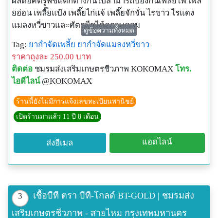
ผลต่อศัตรูพืชแตกต่างกันไปสามารถป้องกันเพลี๊ยไฟ เพลี๊
ยอ่อน เพลี๊ยแป้ง เพลี๊ยไก่แจ้ เพลี๊ยจักจั่น ไรขาว ไรแดง
แมลงหวี่ขาวและศัตรูพืชได้ครอบคลุม
ดูข้อความทั้งหมด
- มีผลป้องกันเพลี๊ย ไรแดง แมลงหวี่ขาว และศัตรูพืชที่เป็น
Tag:
ยากำจัดเพลี้ย
ยากำจัดแมลงหวี่ขาว
ปัญหาต่อพืชได้อย่างดี
ราคาถุงละ 250.00 บาท
- สามารถใช้ผสมโคโค-แม็กซ์ ฉีดพ่นพร้อมกันได้ในครั้ง
ติดต่อ
ชมรมส่งเสริมเกษตรชีวภาพ KOKOMAX
โทร.
เดียว
ไอดีไลน์
@KOKOMAX
- ปลอดภัยต่อคน สัตว์ ปลาและสิ่งแวดล้อม
- ในกรณีระบาดแนะนำให้ใช้ O-BAC ร่วมกับ ลาเซียน่า
ร้านนี้ยังไม่มีการแจ้งเลขทะเบียนพานิชย์
เพื่อเป็นการตัดวงจรของแมลง
เปิดร้านมาแล้ว 11 ปี 8 เดือน
- ควรฉีดพ่นทุกสัปดาห์เพื่อป้องกันการเข้ามาทำลายของ
ศัตรูพืช
แอดไลน์
ส่งอีเมล
โอแบคชนิดน้ำ กำจัดไรแดงได้อย่างเฉียบขาด เพลี้ย
กระโดด ดีเยี่ยม
ขนาด 500 ซีซี. ราคา 250 บาท
**ข้อเสีย กลิ่นของสินค้า แต่จะหายภายใน 4
เชื้อบีที ตรา บีที-โกลด์ BT-GOLD | ชมรมส่ง
3
ชั่วโมง(ปลอดสารพิษ)
เสริมเกษตรชีวภาพ - สายไหม กรุงเทพมหานคร