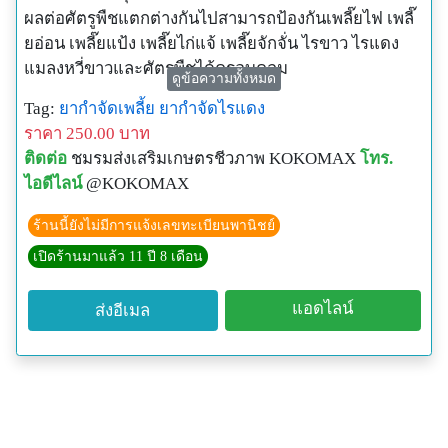
ผลต่อศัตรูพืชแตกต่างกันไปสามารถป้องกันเพลี๊ยไฟ เพลี๊
ยอ่อน เพลี๊ยแป้ง เพลี๊ยไก่แจ้ เพลี๊ยจักจั่น ไรขาว ไรแดง
แมลงหวี่ขาวและศัตรูพืชได้ครอบคลุม
ดูข้อความทั้งหมด
- มีผลป้องกันเพลี๊ย ไรแดง แมลงหวี่ขาว และศัตรูพืชที่เป็น
Tag:
ยากำจัดเพลี้ย
ยากำจัดไรแดง
ปัญหาต่อพืชได้อย่างดี
ราคา 250.00 บาท
- สามารถใช้ผสมโคโค-แม็กซ์ ฉีดพ่นพร้อมกันได้ในครั้ง
ติดต่อ
ชมรมส่งเสริมเกษตรชีวภาพ KOKOMAX
โทร.
เดียว
ไอดีไลน์
@KOKOMAX
- ปลอดภัยต่อคน สัตว์ ปลาและสิ่งแวดล้อม
-ในกรณีระบาดแนะนำให้ใช้ O-BAC ร่วมกับ ลาเซียน่า
ร้านนี้ยังไม่มีการแจ้งเลขทะเบียนพานิชย์
เพื่อเป็นการตัดวงจรของแมลง
เปิดร้านมาแล้ว 11 ปี 8 เดือน
-ควรฉีดพ่นทุกสัปดาห์เพื่อป้องกันการเข้ามาทำลายของ
ศัตรูพืช
แอดไลน์
ส่งอีเมล
อัตราการใช้ 2 ช้อนแกง(40 กรัม)/น้ำ 20 ลิตร ฉีดพ่นใน
ตอนเย็น สามารถใช้ผสมโคโค-แม็กซ์ และลาเซียน่า ฉีด
พ่นร่วมกันได้
ราคาสินค้า ขนาด 500 กรัม ราคา 250 บาท จัดส่งฟรี!!