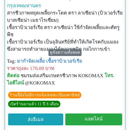
หนอนม้วนใบข้าว
กรุงเทพมหานคร
เหมาะที่จะใช้ในแปลงปลูกผักปลอดสารพิษ และ ใช้
สารชีวภาพหยุดเพลี้ยกระโดด ตรา ลาเซียน่า (บิวเวอร์เรีย
ทดแทนสารเคมีที่ราชการประกาศห้ามใช้ เช่น โคโนโคร
บาสเซียน่า เมธาไรเซี่ยม)
โตฟอส เมวินฟอสและเอ็นโดซัลแฟน เพราะปลอดภัยต่อ
เชื้อราบิวเวอร์เรีย ตรา ลาเซียน่า ใช้กำจัดเพลี้ยและศัตรู
แมลงศัตรูธรรมชาติ เช่น แมลงห้ำ แมลงเบียน ไม่เป็น
พืช
อันตรายต่อมนุษย์และปลาตลอดจนไม่มีพิษตกค้างในพืช
เชื้อราบิวเวอร์เรีย เป็นจุลินทรีย์ที่ทำให้เกิดโรคกับแมลง
และ สิ่งแวดล้อมปลอดภัยต่อผู้ใช้และผู้บริโภค
ซึ่งสามารถทำลายแมลงได้หลายชนิด กลไกการเข้า
ดูข้อความทั้งหมด
อัตราการใช้ เชื้อ บีที-โกลด์ 50-80 กรัม ผสมน้ำ 20 ลิตร
ทำลายแมลงของเชื้อบิวเวอร์เรีย คือเมื่อสปอร์ของเชื้อรา
Tag:
ยากำจัดเพลี้ย
เชื้อราบิวเวอร์เรีย
ฉีดพ่นให้ทั่ว / หากหนอนระบาดมากให้เพิ่มอัตราเป็น 2
สัมผัสกับผิวของแมลง ในสภาพความชื้นเหมาะสม จะงอก
ราคาถุงละ 170.00 บาท
เท่า
เส้นใยผ่านสู่ผิวหนังลำตัวแมลง แล้วขยายจำนวนเจริญอยู่
ติดต่อ
ชมรมส่งเสริมเกษตรชีวภาพ KOKOMAX
โทร.
ภายในโดยใช้เนื้อเยื่อของแมลงเป็นอาหาร แมลงจะตาย
ไอดีไลน์
@KOKOMAX
สอบถาม/สั่งซื้อ
ในที่สุด ภายในระยะเวลาต่างๆ ขึ้นอยู่กับ ชนิด ขนาด และ
ชมรมส่งเสริมเกษตรชีวภาพ
วัยของแมลงโดยทั่วไปประมาณ 3-10 วัน
ร้านนี้ยังไม่มีการแจ้งเลขทะเบียนพานิชย์
LINE ID: @KOKOMAX
ผลิตภัณฑ์เทคโนโลยีชีวภาพชนิดผง มีผลกำจัดเพลี๊ยทุก
เปิดร้านมาแล้ว 11 ปี 8 เดือน
เพิ่มเติม https://www.kokomax.com
ชนิด ไรแดง แมลงหวี่ขาว ได้ผล 100 %
- ประกอบด้วย เชื้อราบิวเวอร์เรีย บาสเซียน่า และเมธาไร
แอดไลน์
ส่งอีเมล
เซี่ยม แอนิโซเฟีย
- สามารถกำจัดเพลี๊ย แมลง ได้ 100 % ได้ผลดีกว่า