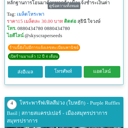
หลักฐานการโอนมาด้วยทุกครั้ง เมื่อแจ้งชำระเงินค่า
ดูข้อความทั้งหมด
สินค้าแล้ว จะจัดส่งให้ในวันถัดไป ไม่จัดส่งวันเสาร์-
Tag:
เมล็ดโหระพา
อาทิตย์
ราคา15 เมล็ดละ 30.00 บาท
ติดต่อ
สุธินี ใจวงษ์
เมล็ดพันธุ์ทั้งหมดในร้านเป็นสินค้านำเข้าจากต่างประเทศ
โทร.
0880434780 0880434780
ทุกชนิด ซื้อมาขายไปไม่มีเก็บเมล็ดจากการปลูกเองมา
ไอดีไลน์
@skyscraperseeds
จำหน่าย เพื่อป้องกันการกลายพันธุ์หรือเป็นหมันในพืชบาง
ชนิด หากปลูกไปแล้วได้ผลผลิตไม่ตรงกับสินค้าที่สั่งซื้อ
ร้านนี้ยังไม่มีการแจ้งเลขทะเบียนพานิชย์
สามารถติดต่อขอรับเมล็ดฟรีชดเชยได้ค่ะ
เปิดร้านมาแล้ว 12 ปี 4 เดือน
ช่องทางอื่นๆ ที่สามารถติดต่อได้
E-Mail:
g.sky_kik@hotmail.com
โทรศัพท์
แอดไลน์
ส่งอีเมล
Facebook fanpage:
https://www.facebook.com/skyscraperseeds
Lnwshop: http://www.skyscraperseeds.com/
Line ID: skykik1234
โทรศัพท์มือถือ: 0880434780 (ช่วงพักทานข้าวเที่ยง และ
โหระพารัฟเฟิลสีม่วง (ใบหยัก) - Purple Ruffles
4
เลิกงาน 18.00)
Basil | สกายสแครปเปอร์ - เมืองสมุทรปราการ
Credit Picture:
สมุทรปราการ
http://s7ondemand5.scene7.com/is/image/ParkSeed/586