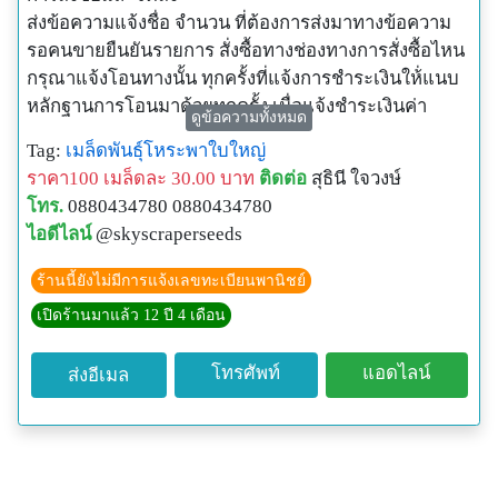
ส่งข้อความแจ้งชื่อ จำนวน ที่ต้องการส่งมาทางข้อความ
รอคนขายยืนยันรายการ สั่งซื้อทางช่องทางการสั่งซื้อไหน
กรุณาแจ้งโอนทางนั้น ทุกครั้งที่แจ้งการชำระเงินให้่แนบ
หลักฐานการโอนมาด้วยทุกครั้ง เมื่อแจ้งชำระเงินค่า
ดูข้อความทั้งหมด
สินค้าแล้ว จะจัดส่งให้ในวันถัดไป ไม่จัดส่งวันเสาร์-
Tag:
เมล็ดพันธุ์โหระพาใบใหญ่
อาทิตย์
ราคา100 เมล็ดละ 30.00 บาท
ติดต่อ
สุธินี ใจวงษ์
เมล็ดพันธุ์ทั้งหมดในร้านเป็นสินค้านำเข้าจากต่างประเทศ
โทร.
0880434780 0880434780
ทุกชนิด ซื้อมาขายไปไม่มีเก็บเมล็ดจากการปลูกเองมา
ไอดีไลน์
@skyscraperseeds
จำหน่าย เพื่อป้องกันการกลายพันธุ์หรือเป็นหมันในพืชบาง
ชนิด หากปลูกไปแล้วได้ผลผลิตไม่ตรงกับสินค้าที่สั่งซื้อ
ร้านนี้ยังไม่มีการแจ้งเลขทะเบียนพานิชย์
สามารถติดต่อขอรับเมล็ดฟรีชดเชยได้ค่ะ
เปิดร้านมาแล้ว 12 ปี 4 เดือน
ช่องทางอื่นๆ ที่สามารถติดต่อได้
E-Mail:
g.sky_kik@hotmail.com
โทรศัพท์
แอดไลน์
ส่งอีเมล
Facebook fanpage:
https://www.facebook.com/skyscraperseeds
Lnwshop: http://www.skyscraperseeds.com/
Line ID: skykik1234
โทรศัพท์มือถือ: 0880434780 (ช่วงพักทานข้าวเที่ยง และ