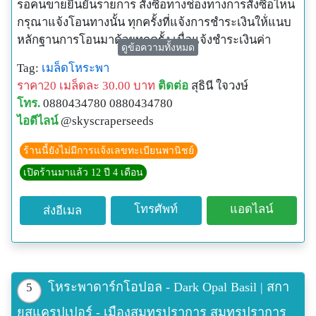
รอคนขายยืนยันรายการ สั่งซื้อทางช่องทางการสั่งซื้อไหน
กรุณาแจ้งโอนทางนั้น ทุกครั้งที่แจ้งการชำระเงินให้่แนบ
หลักฐานการโอนมาด้วยทุกครั้ง เมื่อแจ้งชำระเงินค่า
ดูข้อความทั้งหมด
สินค้าแล้ว จะจัดส่งให้ในวันถัดไป ไม่จัดส่งวันเสาร์-
Tag:
เมล็ดโหระพา
อาทิตย์
ราคา20 เมล็ดละ 30.00 บาท
ติดต่อ
สุธินี ใจวงษ์
เมล็ดพันธุ์ทั้งหมดในร้านเป็นสินค้านำเข้าจากต่างประเทศ
โทร.
0880434780 0880434780
ทุกชนิด ซื้อมาขายไปไม่มีเก็บเมล็ดจากการปลูกเองมา
ไอดีไลน์
@skyscraperseeds
จำหน่าย เพื่อป้องกันการกลายพันธุ์หรือเป็นหมันในพืชบาง
ชนิด หากปลูกไปแล้วได้ผลผลิตไม่ตรงกับสินค้าที่สั่งซื้อ
ร้านนี้ยังไม่มีการแจ้งเลขทะเบียนพานิชย์
สามารถติดต่อขอรับเมล็ดฟรีชดเชยได้ค่ะ
เปิดร้านมาแล้ว 12 ปี 4 เดือน
ช่องทางอื่นๆ ที่สามารถติดต่อได้
E-Mail:
g.sky_kik@hotmail.com
โทรศัพท์
แอดไลน์
ส่งอีเมล
Facebook fanpage:
https://www.facebook.com/skyscraperseeds
Lnwshop: http://www.skyscraperseeds.com/
Line ID: skykik1234
โทรศัพท์มือถือ: 0880434780 (ช่วงพักทานข้าวเที่ยง และ
โหระพาดาร์กโอปอล - Dark Opal Basil | สกา
5
เลิกงาน 18.00)
ยสแครปเปอร์ - เมืองสมุทรปราการ สมุทรปราการ