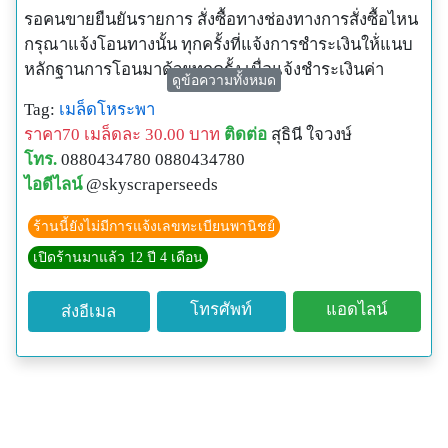
รอคนขายยืนยันรายการ สั่งซื้อทางช่องทางการสั่งซื้อไหน
กรุณาแจ้งโอนทางนั้น ทุกครั้งที่แจ้งการชำระเงินให้่แนบ
หลักฐานการโอนมาด้วยทุกครั้ง เมื่อแจ้งชำระเงินค่า
ดูข้อความทั้งหมด
สินค้าแล้ว จะจัดส่งให้ในวันถัดไป ไม่จัดส่งวันเสาร์-
Tag:
เมล็ดโหระพา
อาทิตย์
ราคา70 เมล็ดละ 30.00 บาท
ติดต่อ
สุธินี ใจวงษ์
เมล็ดพันธุ์ทั้งหมดในร้านเป็นสินค้านำเข้าจากต่างประเทศ
โทร.
0880434780 0880434780
ทุกชนิด ซื้อมาขายไปไม่มีเก็บเมล็ดจากการปลูกเองมา
ไอดีไลน์
@skyscraperseeds
จำหน่าย เพื่อป้องกันการกลายพันธุ์หรือเป็นหมันในพืชบาง
ชนิด หากปลูกไปแล้วได้ผลผลิตไม่ตรงกับสินค้าที่สั่งซื้อ
ร้านนี้ยังไม่มีการแจ้งเลขทะเบียนพานิชย์
สามารถติดต่อขอรับเมล็ดฟรีชดเชยได้ค่ะ
เปิดร้านมาแล้ว 12 ปี 4 เดือน
ช่องทางอื่นๆ ที่สามารถติดต่อได้
E-Mail:
g.sky_kik@hotmail.com
โทรศัพท์
แอดไลน์
ส่งอีเมล
Facebook fanpage:
https://www.facebook.com/skyscraperseeds
Lnwshop: http://www.skyscraperseeds.com/
Line ID: skykik1234
โทรศัพท์มือถือ: 0880434780 (ช่วงพักทานข้าวเที่ยง และ
เลิกงาน 18.00)