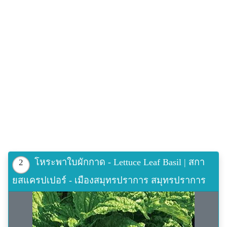
เลิกงาน 18.00)
Credit Picture: http://greenmylife.wpengine.netdna-
cdn.com/wp-content/uploads/2014/06/Pesto11.jpg
โหระพาใบผักกาด - Lettuce Leaf Basil | สกา
2
ยสแครปเปอร์ - เมืองสมุทรปราการ สมุทรปราการ