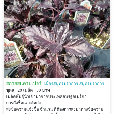
4$ps_largedetail$
สกายสแครปเปอร์
|
เมืองสมุทรปราการ
สมุทรปราการ
ชุดละ 20 เมล็ด+ 30 บาท
เมล็ดพันธุ์นำเข้ามาจากประเทศสหรัฐอเมริกา
การสั่งซื้อและจัดส่ง
ส่งข้อความแจ้งชื่อ จำนวน ที่ต้องการส่งมาทางข้อความ