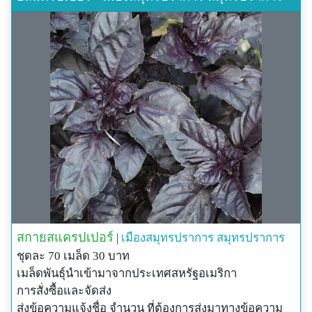
Credit Picture:
http://www.parkswholesaleplants.com/wp-
content/uploads/2010/02/Basil-Purple-Ruffles.jpg
สกายสแครปเปอร์
|
เมืองสมุทรปราการ
สมุทรปราการ
ชุดละ 70 เมล็ด 30 บาท
เมล็ดพันธุ์นำเข้ามาจากประเทศสหรัฐอเมริกา
การสั่งซื้อและจัดส่ง
ส่งข้อความแจ้งชื่อ จำนวน ที่ต้องการส่งมาทางข้อความ