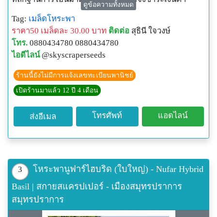
ดูข้อความทั้งหมด
สินค้าแล้ว จะจัดส่งให้ในวันถัดไป ไม่จัดส่งวันเสาร์-
Tag:
เมล็ดโหระพา
อาทิตย์
ราคา50 เมล็ดละ 30.00 บาท
ติดต่อ
สุธินี ใจวงษ์
เมล็ดพันธุ์ทั้งหมดในร้านเป็นสินค้านำเข้าจากต่างประเทศ
โทร.
0880434780 0880434780
ทุกชนิด ซื้อมาขายไปไม่มีเก็บเมล็ดจากการปลูกเองมา
ไอดีไลน์
@skyscraperseeds
จำหน่าย เพื่อป้องกันการกลายพันธุ์หรือเป็นหมันในพืชบาง
ชนิด หากปลูกไปแล้วได้ผลผลิตไม่ตรงกับสินค้าที่สั่งซื้อ
ร้านนี้ยังไม่มีการแจ้งเลขทะเบียนพานิชย์
สามารถติดต่อขอรับเมล็ดฟรีชดเชยได้ค่ะ
เปิดร้านมาแล้ว 12 ปี 4 เดือน
ช่องทางอื่นๆ ที่สามารถติดต่อได้
E-Mail:
g.sky_kik@hotmail.com
โทรศัพท์
แอดไลน์
ส่งอีเมล
Facebook fanpage:
https://www.facebook.com/skyscraperseeds
Lnwshop: http://www.skyscraperseeds.com/
Line ID: skykik1234
โทรศัพท์มือถือ: 0880434780 (ช่วงพักทานข้าวเที่ยง และ
โหระพานูฟาร์ไฮบริด (ใบใหญ่) - Nufar Hybrid
3
เลิกงาน 18.00)
Basil | สกายสแครปเปอร์ - เมืองสมุทรปราการ
Credit Picture: http://i.parkseed.com/images/l/00290-
สมุทรปราการ
pk-p1.jpg