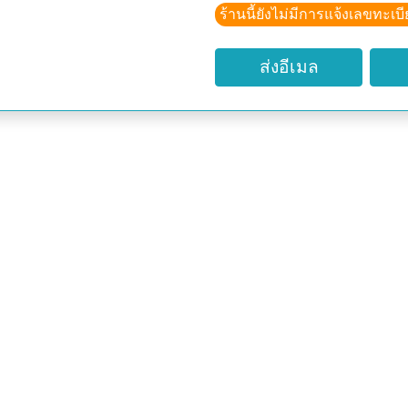
ร้านนี้ยังไม่มีการแจ้งเลขทะเบ
โทรศัพท์มือถือ: 08804347
18.00)
ส่งอีเมล
Credit Picture:
http://pics.davesgarden.co