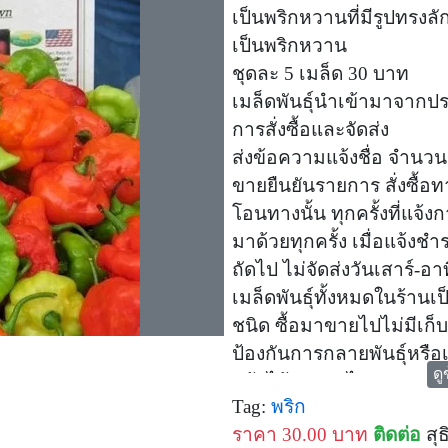
เป็นพริกหวานที่มีรูปทรงล
เป็นพริกหวาน
ชุดละ 5 เมล็ด 30 บาท
เมล็ดพันธุ์นำเข้ามาจากป
การสั่งซื้อและจัดส่ง
ส่งข้อความแจ้งชื่อ จำนว
ขายยืนยันรายการ สั่งซื้อ
โอนทางนั้น ทุกครั้งที่แจ
มาด้วยทุกครั้ง เมื่อแจ้งชำ
ถัดไป ไม่จัดส่งวันเสาร์-อาท
เมล็ดพันธุ์ทั้งหมดในร้าน
ชนิด ซื้อมาขายไปไม่มีเก็
ป้องกันการกลายพันธุ์หรื
ดู
แล้วได้ผลผลิตไม่ตรงกับสินค
Tag:
พริก
ฟรีชดเชยได้ค่ะ
ราคา 30.00 บาท
ติดต่อ
สุธ
ช่องทางอื่นๆ ที่สามารถติด