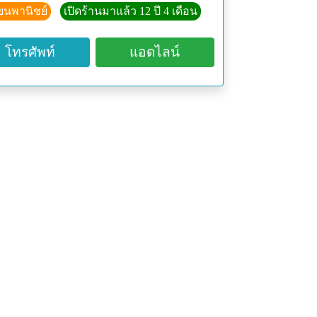
ียนพานิชย์
เปิดร้านมาแล้ว 12 ปี 4 เดือน
80 (ช่วงพักทานข้าวเที่ยง และเลิกงาน
โทรศัพท์
แอดไลน์
m/pics/2007/10/21/Suze_/e24657.jpg