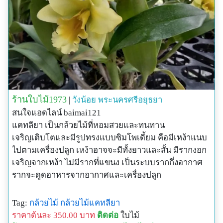
ร้านใบไม้1973
|
วังน้อย
พระนครศรีอยุธยา
สนใจแอดไลน์ baimai121
แคทลียา เป็นกล้วยไม้ที่หอมสวยและทนทาน
เจริญเติบโตและมีรูปทรงแบบซิมโพเดี้ยม คือมีเหง้าแนบ
ไปตามเครื่องปลูก เหง้าอาจจะมีทั้งยาวและสั้น มีรากงอก
เจริญจากเหง้า ไม่มีรากที่แขนง เป็นระบบรากกึ่งอากาศ
รากจะดูดอาหารจากอากาศและเครื่องปลูก
Tag:
กล้วยไม้
กล้วยไม้แคทลียา
ราคาต้นละ 350.00 บาท
ติดต่อ
ใบไม้