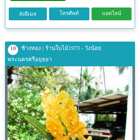
โทรศัพท์
แอดไลน์
ส่งอีเมล
ช้างทอง | ร้านใบไม้1973 - วังน้อย
10
พระนครศรีอยุธยา