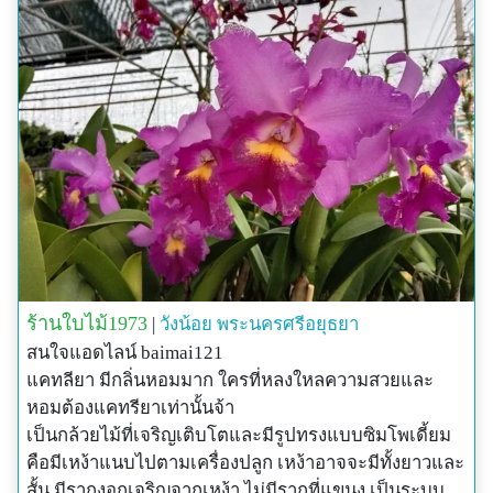
ร้านใบไม้1973
|
วังน้อย
พระนครศรีอยุธยา
สนใจแอดไลน์ baimai121
แคทลียา มีกลิ่นหอมมาก ใครที่หลงใหลความสวยและ
หอมต้องแคทรียาเท่านั้นจ้า
เป็นกล้วยไม้ที่เจริญเติบโตและมีรูปทรงแบบซิมโพเดี้ยม
คือมีเหง้าแนบไปตามเครื่องปลูก เหง้าอาจจะมีทั้งยาวและ
สั้น มีรากงอกเจริญจากเหง้า ไม่มีรากที่แขนง เป็นระบบ