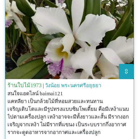
⇳
ร้านใบไม้1973
|
วังน้อย
พระนครศรีอยุธยา
สนใจแอดไลน์ baimai121
แคทลียา เป็นกล้วยไม้ที่หอมสวยและทนทาน
เจริญเติบโตและมีรูปทรงแบบซิมโพเดี้ยม คือมีเหง้าแนบ
ไปตามเครื่องปลูก เหง้าอาจจะมีทั้งยาวและสั้น มีรากงอก
เจริญจากเหง้า ไม่มีรากที่แขนง เป็นระบบรากกึ่งอากาศ
รากจะดูดอาหารจากอากาศและเครื่องปลูก