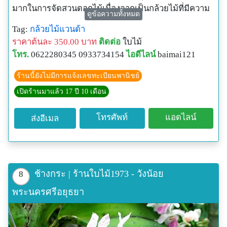
มากในการจัดสวนดอกไม้เนื่องจากเป็นกล้วยไม้ที่มีความ
ดูข้อความทั้งหมด
สวยงาม มีกลิ่นหอม ทนทาน และสีสันที่จัดจ้าน
Tag:
กล้วยไม้แวนด้า
ราคาต้นละ 350.00 บาท
ติดต่อ
ใบไม้
โทร.
0622280345 0933734154
ไอดีไลน์
baimai121
ร้านนี้ยังไม่มีการแจ้งเลขทะเบียนพานิชย์
เปิดร้านมาแล้ว 17 ปี 10 เดือน
โทรศัพท์
แอดไลน์
ส่งอีเมล
ช้างกระ | ร้านใบไม้1973 - วังน้อย
8
พระนครศรีอยุธยา