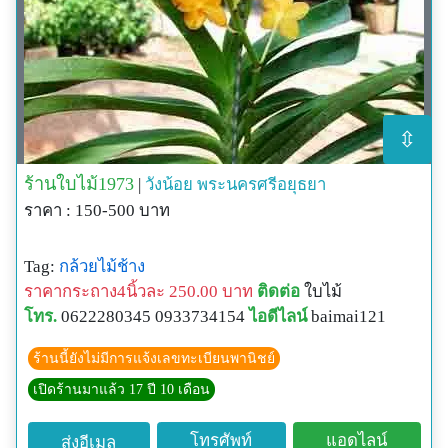
⇳
ร้านใบไม้1973
|
วังน้อย
พระนครศรีอยุธยา
ราคา : 150-500 บาท
Tag:
กล้วยไม้ช้าง
ราคากระถาง4นิ้วละ 250.00 บาท
ติดต่อ
ใบไม้
โทร.
0622280345 0933734154
ไอดีไลน์
baimai121
ร้านนี้ยังไม่มีการแจ้งเลขทะเบียนพานิชย์
เปิดร้านมาแล้ว 17 ปี 10 เดือน
โทรศัพท์
แอดไลน์
ส่งอีเมล