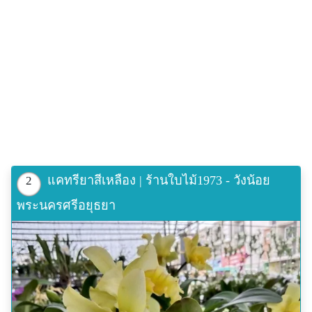
แคทรียาสีเหลือง | ร้านใบไม้1973 - วังน้อย
2
พระนครศรีอยุธยา