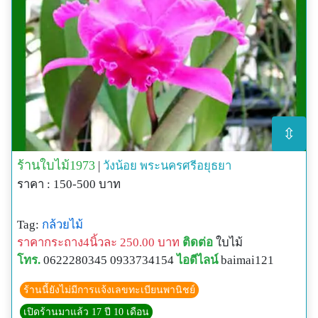
⇳
ร้านใบไม้1973
|
วังน้อย
พระนครศรีอยุธยา
ราคา : 150-500 บาท
Tag:
กล้วยไม้
ราคากระถาง4นิ้วละ 250.00 บาท
ติดต่อ
ใบไม้
โทร.
0622280345 0933734154
ไอดีไลน์
baimai121
ร้านนี้ยังไม่มีการแจ้งเลขทะเบียนพานิชย์
เปิดร้านมาแล้ว 17 ปี 10 เดือน