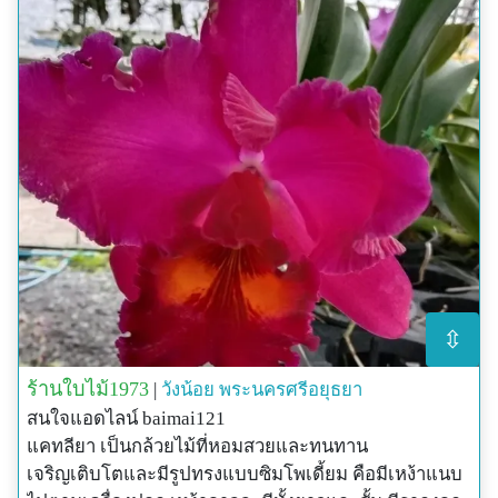
⇳
ร้านใบไม้1973
|
วังน้อย
พระนครศรีอยุธยา
สนใจแอดไลน์ baimai121
แคทลียา เป็นกล้วยไม้ที่หอมสวยและทนทาน
เจริญเติบโตและมีรูปทรงแบบซิมโพเดี้ยม คือมีเหง้าแนบ