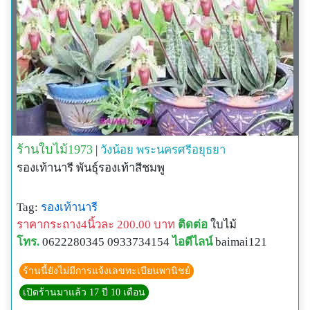
ร้านใบไม้1973
|
วังน้อย
พระนครศรีอยุธยา
รองเท้านารี พันธุ์รองเท้าสีชมพู
Tag:
รองเท้านารี
ราคากระถาง4นิ้วละ 200.00 บาท
ติดต่อ
ใบไม้
โทร.
0622280345 0933734154
ไอดีไลน์
baimai121
ร้านนี้ยังไม่มีการแจ้งเลขทะเบียนพานิชย์
เปิดร้านมาแล้ว 17 ปี 10 เดือน