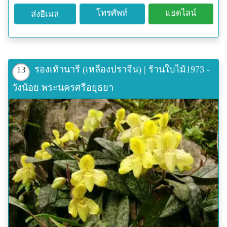
โทรศัพท์
แอดไลน์
ส่งอีเมล
รองเท้านารี (เหลืองปราจีน) | ร้านใบไม้1973 -
13
วังน้อย พระนครศรีอยุธยา