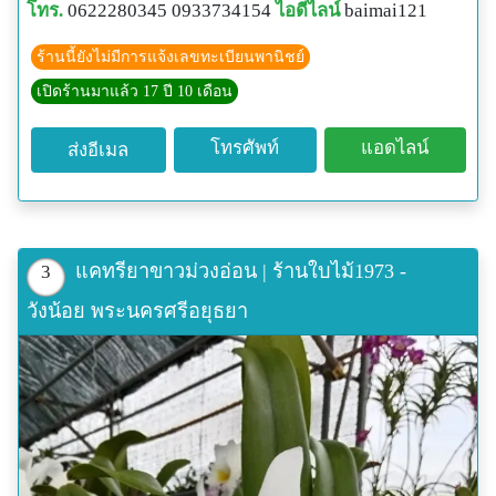
โทร.
0622280345 0933734154
ไอดีไลน์
baimai121
ร้านนี้ยังไม่มีการแจ้งเลขทะเบียนพานิชย์
เปิดร้านมาแล้ว 17 ปี 10 เดือน
โทรศัพท์
แอดไลน์
ส่งอีเมล
แคทรียาขาวม่วงอ่อน | ร้านใบไม้1973 -
3
วังน้อย พระนครศรีอยุธยา