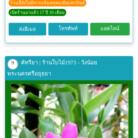
ร้านนี้ยังไม่มีการแจ้งเลขทะเบียนพานิชย์
เปิดร้านมาแล้ว 17 ปี 10 เดือน
โทรศัพท์
แอดไลน์
ส่งอีเมล
คัทรียา | ร้านใบไม้1973 - วังน้อย
9
พระนครศรีอยุธยา