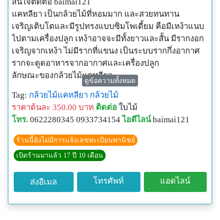
สนใจติดต่อ baimai121
แคทลียา เป็นกล้วยไม้ที่หอมมาก และสวยทนทาน
เจริญเติบโตและมีรูปทรงแบบซิมโพเดี้ยม คือมีเหง้าแนบ
ไปตามเครื่องปลูก เหง้าอาจจะมีทั้งยาวและสั้น มีรากงอก
เจริญจากเหง้า ไม่มีรากที่แขนง เป็นระบบรากกึ่งอากาศ
รากจะดูดอาหารจากอากาศและเครื่องปลูก
ลักษณะของกล้วยไม้แคทลียา
ดูข้อความทั้งหมด
จะมีเป็นลำลูกกล้วย บางชนิดลำลูกกล้วยเป็นข้อปล้อง ลำ
Tag:
กล้วยไม้แคทลียา
กล้วยไม้
ปล้องมีหน้าที่เก็บสะสมอาหาร ส่วนที่เหนือข้อที่โคนลำ จะ
ราคาต้นละ 350.00 บาท
ติดต่อ
ใบไม้
มีตา 2 ตา คือตาซ้าย และตาขวา ตาที่ลำจะแตกใหม่ง่าย
โทร.
0622280345 0933734154
ไอดีไลน์
baimai121
ที่สุด บางชนิดที่ลำลูกกล้วยอ้วนป้อม บางชนิดเป็นรูปทรง
กระบอกหรือบิดเป็นเกลียวเล็กน้อย ผิวของลำอาจเกลี้ยง
ร้านนี้ยังไม่มีการแจ้งเลขทะเบียนพานิชย์
หรือเป็นร่องตามความยาวของลำ
เปิดร้านมาแล้ว 17 ปี 10 เดือน
โทรศัพท์
แอดไลน์
ส่งอีเมล