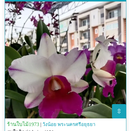
⇳
ร้านใบไม้1973
|
วังน้อย
พระนครศรีอยุธยา