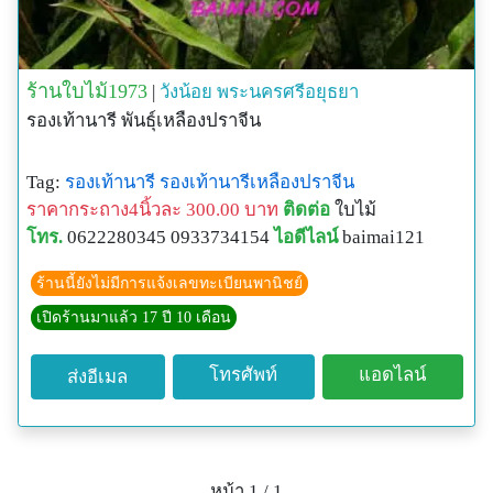
ร้านใบไม้1973
|
วังน้อย
พระนครศรีอยุธยา
รองเท้านารี พันธุ์เหลืองปราจีน
Tag:
รองเท้านารี
รองเท้านารีเหลืองปราจีน
ราคากระถาง4นิ้วละ 300.00 บาท
ติดต่อ
ใบไม้
โทร.
0622280345 0933734154
ไอดีไลน์
baimai121
ร้านนี้ยังไม่มีการแจ้งเลขทะเบียนพานิชย์
เปิดร้านมาแล้ว 17 ปี 10 เดือน
โทรศัพท์
แอดไลน์
ส่งอีเมล
หน้า 1 / 1