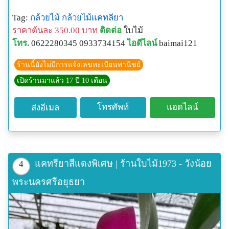
Tag:
กล้วยไม้
กล้วยไม้แคทลียา
ราคาต้นละ 350.00 บาท
ติดต่อ
ใบไม้
โทร.
0622280345 0933734154
ไอดีไลน์
baimai121
ร้านนี้ยังไม่มีการแจ้งเลขทะเบียนพานิชย์
เปิดร้านมาแล้ว 17 ปี 10 เดือน
โทรศัพท์
แอดไลน์
ส่งอีเมล
แคทรียาสีแดงพิเศษ | ร้านใบไม้1973 - วังน้อย
4
พระนครศรีอยุธยา