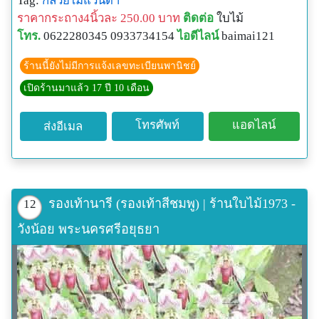
Tag:
กล้วยไม้แวนด้า
ราคากระถาง4นิ้วละ 250.00 บาท
ติดต่อ
ใบไม้
โทร.
0622280345 0933734154
ไอดีไลน์
baimai121
ร้านนี้ยังไม่มีการแจ้งเลขทะเบียนพานิชย์
เปิดร้านมาแล้ว 17 ปี 10 เดือน
โทรศัพท์
แอดไลน์
ส่งอีเมล
รองเท้านารี (รองเท้าสีชมพู) | ร้านใบไม้1973 -
12
วังน้อย พระนครศรีอยุธยา