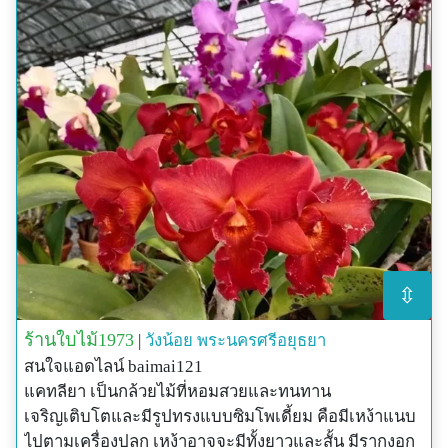
⇳
ร้านใบไม้1973
|
วังน้อย
พระนครศรีอยุธยา
สนใจแอดไลน์ baimai121
แคทลียา เป็นกล้วยไม้ที่หอมสวยและทนทาน
เจริญเติบโตและมีรูปทรงแบบซิมโพเดี้ยม คือมีเหง้าแนบ
ไปตามเครื่องปลูก เหง้าอาจจะมีทั้งยาวและสั้น มีรากงอก