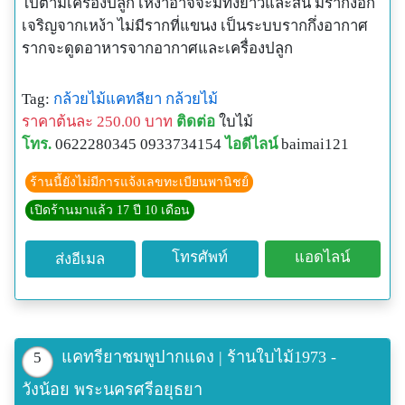
ไปตามเครื่องปลูก เหง้าอาจจะมีทั้งยาวและสั้น มีรากงอก
เจริญจากเหง้า ไม่มีรากที่แขนง เป็นระบบรากกึ่งอากาศ
รากจะดูดอาหารจากอากาศและเครื่องปลูก
Tag:
กล้วยไม้แคทลียา
กล้วยไม้
ราคาต้นละ 250.00 บาท
ติดต่อ
ใบไม้
โทร.
0622280345 0933734154
ไอดีไลน์
baimai121
ร้านนี้ยังไม่มีการแจ้งเลขทะเบียนพานิชย์
เปิดร้านมาแล้ว 17 ปี 10 เดือน
โทรศัพท์
แอดไลน์
ส่งอีเมล
แคทรียาชมพูปากแดง | ร้านใบไม้1973 -
5
วังน้อย พระนครศรีอยุธยา