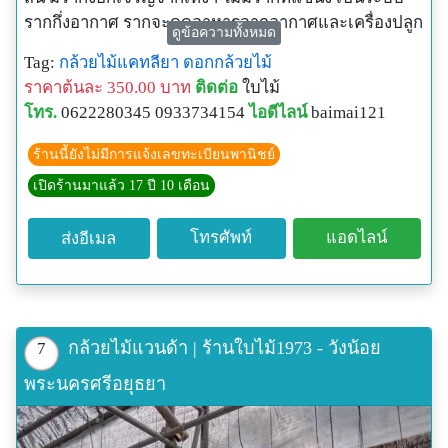
รากกึ่งอากาศ รากจะดูดอาหารจากอากาศและเครื่องปลูก
ดูข้อความทั้งหมด
ลักษณะของกล้วยไม้แคทลียา
Tag:
กล้วยไม้แคทลียา
ดอกกล้วยไม้
จะมีเป็นลำลูกกล้วย บางชนิดลำลูกกล้วยเป็นข้อปล้อง ลำ
ราคาต้นละ 350.00 บาท
ติดต่อ
ใบไม้
ปล้องมีหน้าที่เก็บสะสมอาหาร ส่วนที่เหนือข้อที่โคนลำ จะ
โทร.
0622280345 0933734154
ไอดีไลน์
baimai121
มีตา 2 ตา คือตาซ้าย และตาขวา ตาที่ลำจะแตกใหม่ง่าย
ที่สุด บางชนิดที่ลำลูกกล้วยอ้วนป้อม บางชนิดเป็นรูปทรง
ร้านนี้ยังไม่มีการแจ้งเลขทะเบียนพานิชย์
กระบอกหรือบิดเป็นเกลียวเล็กน้อย
เปิดร้านมาแล้ว 17 ปี 10 เดือน
โทรศัพท์
แอดไลน์
ส่งอีเมล
กล้วยไม้แวนด้า | ร้านใบไม้1973 - วังน้อย
7
พระนครศรีอยุธยา