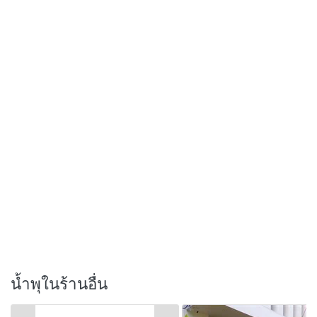
น้ำพุในร้านอื่น