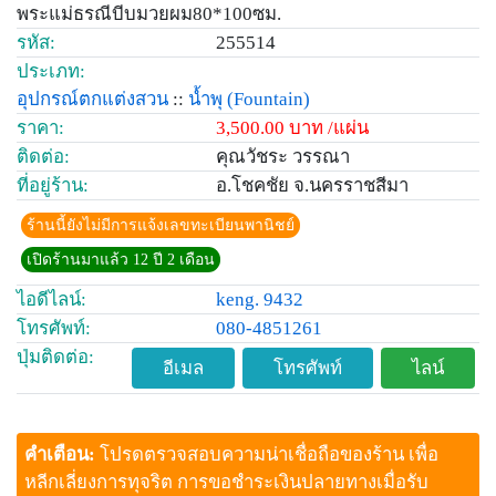
พระแม่ธรณีบีบมวยผม80*100ซม.
รหัส:
255514
ประเภท:
อุปกรณ์ตกแต่งสวน
::
น้ำพุ
(Fountain)
ราคา:
3,500.00 บาท /แผ่น
ติดต่อ:
คุณวัชระ วรรณา
ที่อยู่ร้าน:
อ.โชคชัย จ.นครราชสีมา
ร้านนี้ยังไม่มีการแจ้งเลขทะเบียนพานิชย์
เปิดร้านมาแล้ว 12 ปี 2 เดือน
ไอดีไลน์:
keng. 9432
โทรศัพท์:
080-4851261
ปุ่มติดต่อ:
อีเมล
โทรศัพท์
ไลน์
คำเตือน:
โปรดตรวจสอบความน่าเชื่อถือของร้าน เพื่อ
หลีกเลี่ยงการทุจริต การขอชำระเงินปลายทางเมื่อรับ