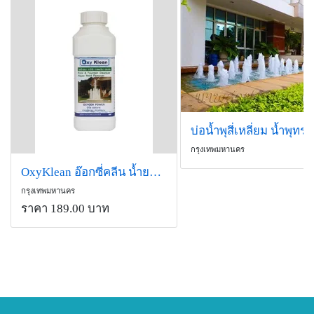
กรุงเทพมหานคร
OxyKlean อ๊อกซี่คลีน น้ำยากำจัดตะไคร่น้ำ เมือกรา ในน้ำพุ
กรุงเทพมหานคร
ราคา 189.00 บาท