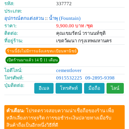
รหัส:
337772
ประเภท:
อุปกรณ์ตกแต่งสวน
::
น้ำพุ
(Fountain)
ราคา:
9,900.00 บาท /ชุด
ติดต่อ:
คุณเขมรัตน์ วรานนท์ชุติ
ที่อยู่ร้าน:
เขตวัฒนา กรุงเทพมหานคร
ร้านนี้ยังไม่มีการแจ้งเลขทะเบียนพานิชย์
เปิดร้านมาแล้ว 14 ปี 11 เดือน
ไอดีไลน์:
cementlover
โทรศัพท์:
0915532225
09-2895-9398
ปุ่มติดต่อ:
อีเมล
โทรศัพท์
มือถือ
ไลน์
คำเตือน:
โปรดตรวจสอบความน่าเชื่อถือของร้าน เพื่อ
หลีกเลี่ยงการทุจริต การขอชำระเงินปลายทางเมื่อรับ
สินค้าถือเป็นอีกหนึ่งวิธีที่ดี