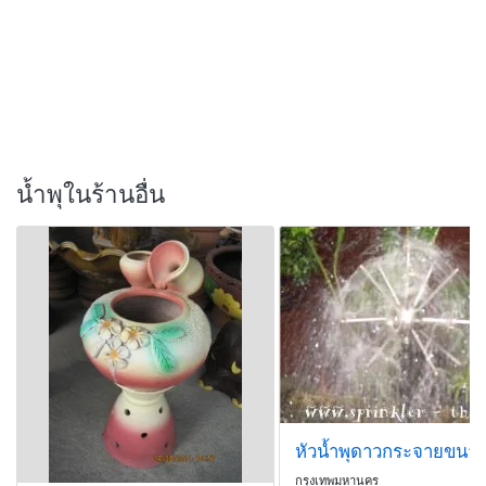
น้ำพุในร้านอื่น
กรุงเทพมหานคร