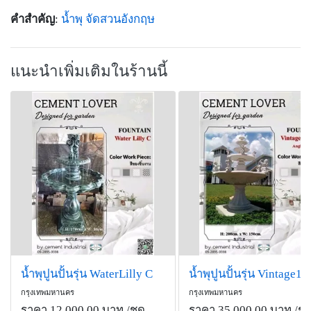
คำสำคัญ
:
น้ำพุ
จัดสวนอังกฤษ
แนะนำเพิ่มเติมในร้านนี้
น้ำพุปูนปั้นรุ่น WaterLilly C
น้ำพุปูนปั้นรุ่น Vintage1
กรุงเทพมหานคร
กรุงเทพมหานคร
ราคา 12,000.00 บาท
/ชุด
ราคา 35,000.00 บาท
/ชุ