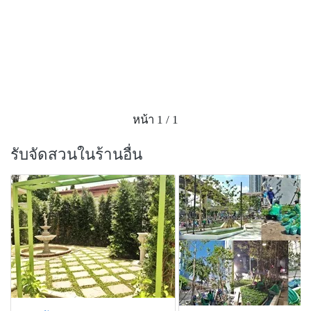
เสาโรมันแบบลอนกลมเรียว รุ่น CL1000xx4
เสาโรมันแบบเหลี่ยมย่อมุม รุ่น CL1000xx5
ปล.โรงงานรับผลิตงานคิ้วบัว งานเสาโรมัน งานราว
ระเบียงกันตก
ขนาดคิ้วกว้างตั้งแต่ 3ซม. ความหนา 2 ซม.ความยาวคิ้ว
บัว จัดได้ตามที่ต้องการ
ส่งแบบมาคุยกันได้ค่ะ สอบถามปรึกษารายละเอียดก่อน
หน้า 1 / 1
ได้เลยค่ะ
รับจัดสวนในร้านอื่น