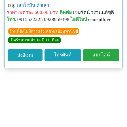
ขนาด 16นิ้ว หรือ 40ซม. Code CL100163
Tag:
เสาโรมัน
หัวเสา
ขนาด 18นิ้ว หรือ 45ซม. Code CL100183
ราคาเมตรละ 600.00 บาท
ติดต่อ
เขมรัตน์ วรานนท์ชุติ
ขนาด 20นิ้ว หรือ 50ซม. Code CL100203
โทร.
0915532225 0928959398
ไอดีไลน์
cementlover
ขนาด 22นิ้ว หรือ 55ซม. Code CL100223
ขนาด 24นิ้ว หรือ 60ซม. Code CL100243
ร้านนี้ยังไม่มีการแจ้งเลขทะเบียนพานิชย์
ขนาด 26นิ้ว หรือ 65ซม. Code CL100263
เปิดร้านมาแล้ว 14 ปี 11 เดือน
ขนาด 28นิ้ว หรือ 70ซม. Code CL100283
ลักษณะงาน:กลุ่มงานเสาปูนปั้นแบบลอนเหลี่ยม
โทรศัพท์
แอดไลน์
ส่งอีเมล
มาตรฐานโรงงาน ใช้พี่เสือ100% ไม่ผิดหวัง เหล็กเต็มๆ
ลวดลายของคิ้วและลอนเสาประดับตบแต่งให้อาคารดู
โดดเด่น สง่างามและมีชีวิตชีวา สร้างสรรค์ความงามลง
บนเสาบ้าน ได้อย่างกลมกลืนทั้งในแบบของอาคารสไตล์
โคโลเนียล, ยูโรเปียน, โมเดิร์น หรืออาคารที่ผสมผสาน
ศิลปะหลายรูปแบบ
รายการสินค้าใกล้เคียง:
เสาโรมันแบบลอนเหลี่ยม รุ่น CL1000xx1
เสาโรมันแบบลอนกลม รุ่น CL1000xx2
เสาโรมันแบบกลมเรียบ รุ่น CL1000xx3