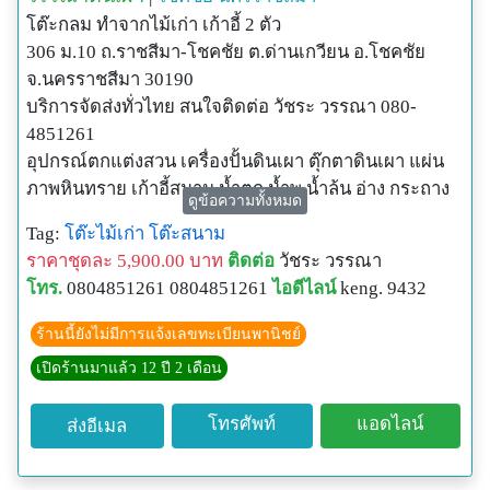
โต๊ะกลม ทำจากไม้เก่า เก้าอี้ 2 ตัว
306 ม.10 ถ.ราชสีมา-โชคชัย ต.ด่านเกวียน อ.โชคชัย
จ.นครราชสีมา 30190
บริการจัดส่งทั่วไทย สนใจติดต่อ วัชระ วรรณา 080-
4851261
อุปกรณ์ตกแต่งสวน เครื่องปั้นดินเผา ตุ๊กตาดินเผา แผ่น
ภาพหินทราย เก้าอี้สนาม น้ำตก น้ำพุ น้ำล้น อ่าง กระถาง
ดูข้อความทั้งหมด
แจกัน โคมไฟ แผ่นพื้นทางเดิน
Tag:
โต๊ะไม้เก่า
โต๊ะสนาม
**หมายเหตุ**
ราคาชุดละ 5,900.00 บาท
ติดต่อ
วัชระ วรรณา
เนื่องจากเป็นงานทำมือ (Hand Made)ขนาดและน้ำหนัก
โทร.
0804851261 0804851261
ไอดีไลน์
keng. 9432
อาจจะแตกต่างกันนิดหน่อยแต่รูปร่างจะอยู่ในรูปแบบ
เดียวกันครับ
ร้านนี้ยังไม่มีการแจ้งเลขทะเบียนพานิชย์
เปิดร้านมาแล้ว 12 ปี 2 เดือน
โทรศัพท์
แอดไลน์
ส่งอีเมล