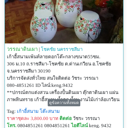
วรรณาดินเผา
|
โชคชัย
นครราชสีมา
เก้าอี้สนามเพ้นท์ลายดอกโต๊ะกลางขนาด55ซม.
306 ม.10 ถ.ราชสีมา-โชคชัย ต.ด่านเกวียน อ.โชคชัย
จ.นครราชสีมา 30190
บริการจัดส่งทั่วไทย สนใจติดต่อ วัชระ วรรณา
080-4851261 ID ไลน์:keng.9432
**ปกรณ์ตกแต่งสวน เครื่องปั้นดินเผา ตุ๊กตาดินเผา แผ่น
ภาพหินทราย เก้าอี้สนาม น้ำตก น้ำพุ งานไม้เก่าล้อเกวียน
ดูข้อความทั้งหมด
น้ำล้น อ่าง กระถาง แจกัน โคมไฟ แผ่นพื้นทางเดิน รับปั้น
Tag:
เก้าอี้สนาม
โต๊ะสนาม
งานปูนสดรูปเหมือนพระ พญานาค,องค์เทพต่างๆโดยช่าง
ราคาชุดละ 3,800.00 บาท
ติดต่อ
วัชระ วรรณา
มืออาชีพ***
โทร.
0804851261 0804851261
ไอดีไลน์
keng. 9432