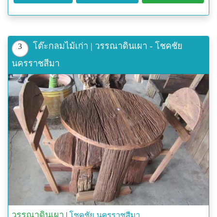
โต๊ะกลมไม้เก่า | วรรณาดินเผา - โชคชัย
3
นครราชสีมา
วรรณาดินเผา
|
โชคชัย
นครราชสีมา