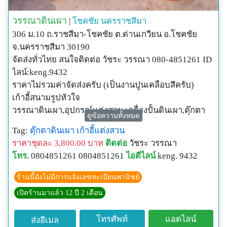
วรรณาดินเผา
|
โชคชัย
นครราชสีมา
306 ม.10 ถ.ราชสีมา-โชคชัย ต.ด่านเกวียน อ.โชคชัย
จ.นครราชสีมา 30190
จัดส่งทั่วไทย สนใจติดต่อ วัชระ วรรณา 080-4851261 ID
ไลน์:keng.9432
ราคาไม่รวมค่าจัดส่งครับ (เป็นงานปูนเคลือบสีครับ)
เก้าอี้สนามรูปหัวใจ
วรรณาดินเผา,อุปกรณ์แต่งสวน,เครื่องปั้นดินเผา,ตุ๊กตา
ดูข้อความทั้งหมด
ดินเผา,แผ่นภาพหินทราย,เก้าอี้สนาม, น้ำตก,น้ำพุ,งานไม้
Tag:
ตุ๊กตาดินเผา
เก้าอี้แต่งสวน
เก่าล้อเกวียน,น้ำล้น,อ่าง,กระถาง,แจกัน,โคมไฟ,แผ่นพื้น
ราคาชุดละ 3,800.00 บาท
ติดต่อ
วัชระ วรรณา
ทางเดิน,อิฐประสาน,รับปั้นงานปูนสด,รูปเหมือนพระ,เทพ
โทร.
0804851261 0804851261
ไอดีไลน์
keng. 9432
ต่างๆ,โดยช่างมืออาชีพ
ร้านนี้ยังไม่มีการแจ้งเลขทะเบียนพานิชย์
เปิดร้านมาแล้ว 12 ปี 2 เดือน
โทรศัพท์
แอดไลน์
ส่งอีเมล