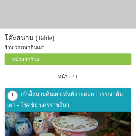
โต๊ะสนาม (Table)
ร้าน วรรณาดินเผา
หน้าแรกร้าน
หน้า 1 / 1
เก้าอี้สนามดินเผาเพ้นท์ลายดอก | วรรณาดิน
1
เผา - โชคชัย นครราชสีมา