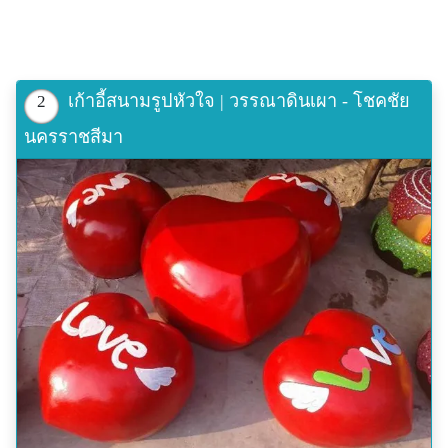
เก้าอี้สนามรูปหัวใจ | วรรณาดินเผา - โชคชัย
2
นครราชสีมา