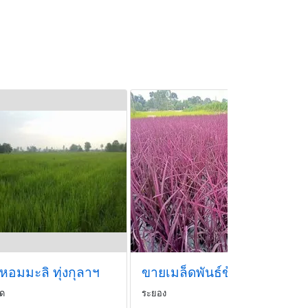
หอมมะลิ ทุ่งกุลาฯ
ขายเมล็ดพันธ์ข้าวสีชมพู
็ด
ระยอง