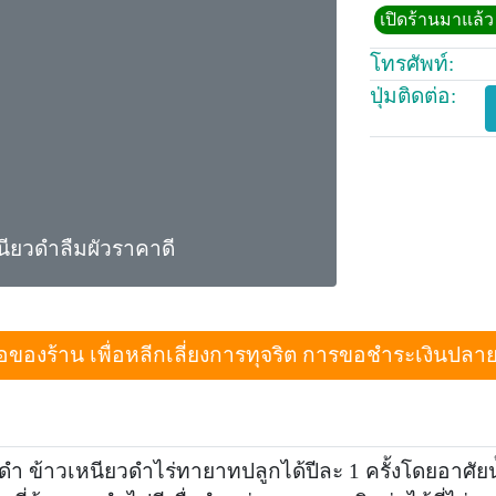
เปิดร้านมาแล้ว 
โทรศัพท์:
ปุ่มติดต่อ:
นียวดำลืมผัวราคาดี
งร้าน เพื่อหลีกเลี่ยงการทุจริต การขอชำระเงินปลายทางเม
ำ ข้าวเหนียวดำไร่ทายาทปลูกได้ปีละ 1 ครั้งโดยอาศัยน