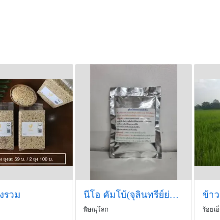
องรวม
นีโอ คัมโบ้(จุลินทรีย์ย่อยสลาย..)
ข้าว
พิษณุโลก
ร้อยเอ