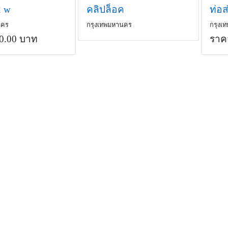
2 w
คลิปล็อค
ท่อส
นคร
กรุงเทพมหานคร
กรุงเ
0.00 บาท
ราค