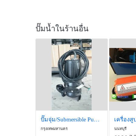
ปั๊มน้ำในร้านอื่น
ปั๊มจุ่ม/Submersible Pump ยี่ห้อ TSURUMI รุ่น U
กรุงเทพมหานคร
นนทบุรี