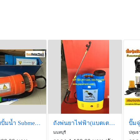
เครื่องสูบปั้มน้ำ Submersible DC
ถังพ่นยาไฟฟ้า(แบตเตอรี่) 16ลิตร (1Socket, IC)นกเงือก
นนทบุรี
ปทุมธา