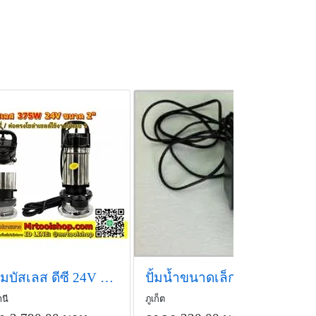
ปั๊มจุ่มบัสเลส ดีซี 24V 375W 2นิ้ว ยี่ห้อ MTEC
ปั้มน้ำขนาดเล็ก
นี
ภูเก็ต