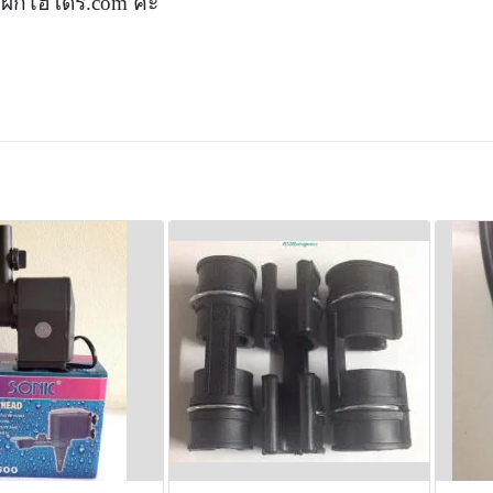
ww.ผักไฮโดร.com ค่ะ