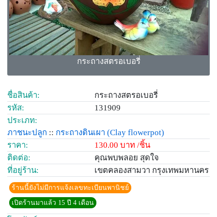
กระถางสตรอเบอรี่
ชื่อสินค้า:
กระถางสตรอเบอรี่
รหัส:
131909
ประเภท:
ภาชนะปลูก
::
กระถางดินเผา
(Clay flowerpot)
ราคา:
130.00 บาท /ชิ้น
ติดต่อ:
คุณพบพลอย สุดใจ
ที่อยู่ร้าน:
เขตคลองสามวา กรุงเทพมหานคร
ร้านนี้ยังไม่มีการแจ้งเลขทะเบียนพานิชย์
เปิดร้านมาแล้ว 15 ปี 4 เดือน