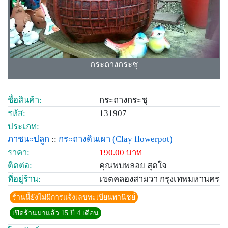
กระถางกระชุ
ชื่อสินค้า:
กระถางกระชุ
รหัส:
131907
ประเภท:
ภาชนะปลูก
::
กระถางดินเผา
(Clay flowerpot)
ราคา:
190.00 บาท
ติดต่อ:
คุณพบพลอย สุดใจ
ที่อยู่ร้าน:
เขตคลองสามวา กรุงเทพมหานคร
ร้านนี้ยังไม่มีการแจ้งเลขทะเบียนพานิชย์
เปิดร้านมาแล้ว 15 ปี 4 เดือน