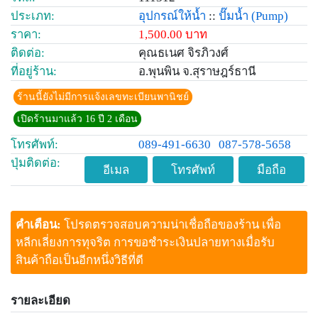
ประเภท:
อุปกรณ์ให้น้ำ
::
ปั๊มน้ำ
(Pump)
ราคา:
1,500.00 บาท
ติดต่อ:
คุณธเนศ จิรภิวงศ์
ที่อยู่ร้าน:
อ.พุนพิน จ.สุราษฎร์ธานี
ร้านนี้ยังไม่มีการแจ้งเลขทะเบียนพานิชย์
เปิดร้านมาแล้ว 16 ปี 2 เดือน
โทรศัพท์:
089-491-6630
087-578-5658
ปุ่มติดต่อ:
อีเมล
โทรศัพท์
มือถือ
คำเตือน:
โปรดตรวจสอบความน่าเชื่อถือของร้าน เพื่อ
หลีกเลี่ยงการทุจริต การขอชำระเงินปลายทางเมื่อรับ
สินค้าถือเป็นอีกหนึ่งวิธีที่ดี
รายละเอียด