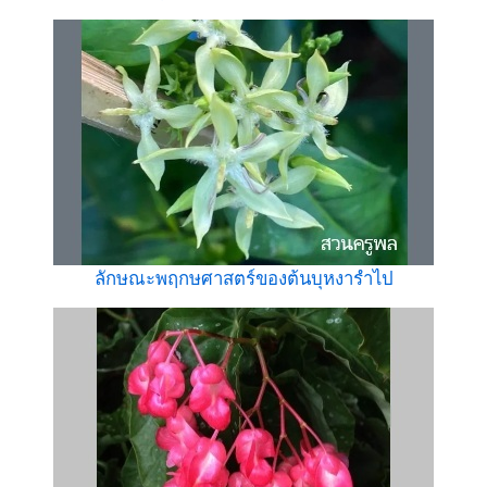
ลักษณะพฤกษศาสตร์ของต้นบุหงารำไป