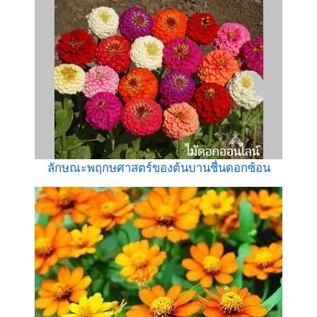
ลักษณะพฤกษศาสตร์ของต้นบานชื่นดอกซ้อน