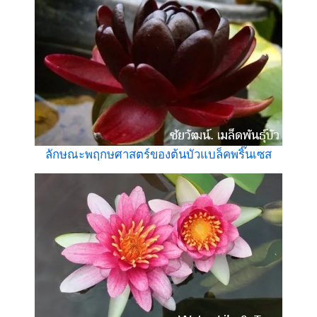
ลักษณะพฤกษศาสตร์ของต้นบัวแบล็คพริ๊นเซส