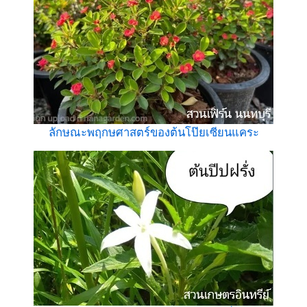
ลักษณะพฤกษศาสตร์ของต้นโป๊ยเซียนแคระ