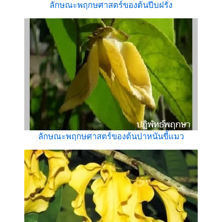
ลักษณะพฤกษศาสตร์ของต้นปีบฝรั่ง
ลักษณะพฤกษศาสตร์ของต้นปาหนันขี้แมว