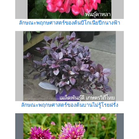
ลักษณะพฤกษศาสตร์ของต้นบีโกเนียปีกนางฟ้า
ลักษณะพฤกษศาสตร์ของต้นบานไม่รู้โรยฝรั่ง