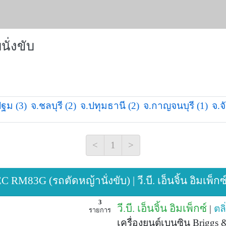
ั่งขับ
ฐม (3)
จ.ชลบุรี (2)
จ.ปทุมธานี (2)
จ.กาญจนบุรี (1)
จ.จ
<
1
>
83G (รถตัดหญ้านั่งขับ) | วี.บี. เอ็นจิ้น อิมเพ็กซ
3
วี.บี. เอ็นจิ้น อิมเพ็กซ์
|
ตลิ
รายการ
เครื่องยนต์เบนซิน Briggs 