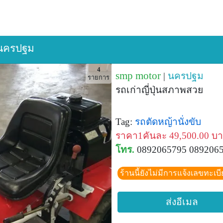
- นครปฐม
4
smp motor
|
นครปฐม
รายการ
รถเก่าญี่ปุ่นสภาพสวย
Tag:
รถตัดหญ้านั่งขับ
ราคา1คันละ 49,500.00 บ
โทร.
0892065795 089206
ร้านนี้ยังไม่มีการแจ้งเลขทะเบ
ส่งอีเมล