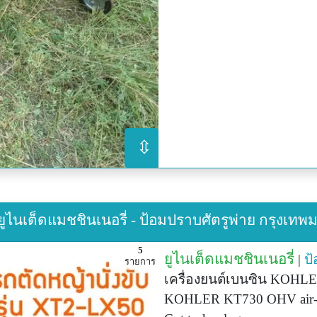
⇳
 ยูไนเต็ดแมชชินเนอรี่ - ป้อมปราบศัตรูพ่าย กรุงเ
5
ยูไนเต็ดแมชชินเนอรี่
|
ป้
รายการ
เครื่องยนต์เบนซิน KOHLE
KOHLER KT730 OHV air-coo