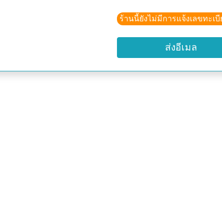
สอบถามเพิ่มเติม 087-930
ร้านนี้ยังไม่มีการแจ้งเลขทะเบ
Line ID : vbengine
ส่งอีเมล