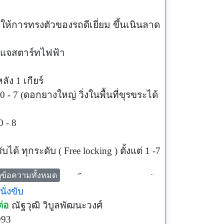
ำให้การทรงตัวของรถดีเยี่ยม ขึ้นเนินลาด
ญแจสตาร์ทไฟฟ้า
ลัง 1 เกียร์
 - 7 (ดอกยางใหญ่ วิ่งในพื้นที่ขุรขระได้
 - 8
ด้ ทุกระดับ ( Free locking ) ตั้งแต่ 1 -7
ูข้อความทั้งหมด
99 x 87 cm ( ขนาดเล็ก คล่องตัว ตัดหญ้า
ั่งขับ
ือ ต้นไม้ )
ต่อ
ณัฐวุฒิ วิบูลพัฒนะวงศ์
993