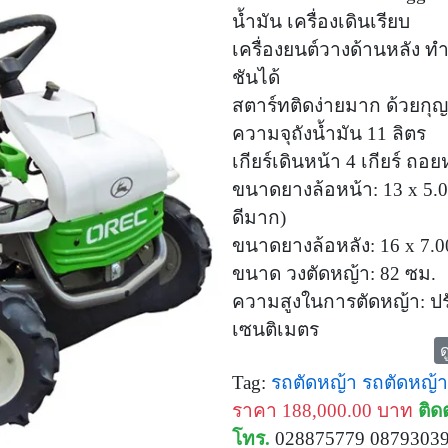
น้ำมัน เครื่องเดินเรียบ
เครื่องยนต์วางด้านหลัง ท
ชันได้
สตาร์ทติดง่ายมาก ด้วยกุ
ความจุถังน้ำมัน 11 ลิตร
เกียร์เดินหน้า 4 เกียร์ ถอยห
ขนาดยางล้อหน้า: 13 x 5.00
ดีมาก)
ขนาดยางล้อหลัง: 16 x 7.00
ขนาด วงตัดหญ้า: 82 ซม.
ความสูงในการตัดหญ้า: ปรับไ
เซนติเมตร
ด
ขนาด (L x W x H): 177 x 
Tag:
รถตัดหญ้า
รถตัดหญ้าน
ได้ง่าย แม้อยู่ ชิดกำแพง หร
ราคา 188,000.00 บาท
ติด
น้ำหนัก 240 กก.
โทร.
028875779 0879303
สินค้ารับประกัน 1 ปี