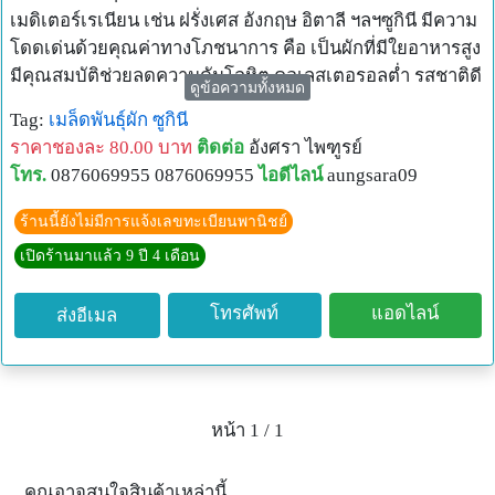
เมดิเตอร์เรเนียน เช่น ฝรั่งเศส อังกฤษ อิตาลี ฯลฯซูกินี มีความ
โดดเด่นด้วยคุณค่าทางโภชนาการ คือ เป็นผักที่มีใยอาหารสูง
มีคุณสมบัติช่วยลดความดันโลหิต คอเลสเตอรอลต่ำ รสชาติดี
ดูข้อความทั้งหมด
และมีสีสันสวยงาม น่ารับประทาน อีกทั้งยังปรุงอาหารได้หลาก
Tag:
เมล็ดพันธุ์ผัก
ซูกินี
หลายประเภท สามารถรับประทานได้ทั้งสดๆ เช่น สลัด และ
ราคาชองละ 80.00 บาท
ติดต่อ
อังศรา ไพฑูรย์
เครื่องเคียงในอาหารประเภทต่างๆ และการปรุงให้สุก เช่น ผัด
โทร.
0876069955 0876069955
ไอดีไลน์
aungsara09
เดี่ยวๆ
หรือผัดรวมกับเนื้อสัตว์ชนิดต่างๆ ทำแกงจืด และอีกมากมาย
ร้านนี้ยังไม่มีการแจ้งเลขทะเบียนพานิชย์
นับเป็นผักที่น่าสนใจอย่างยิ่งในปัจจุบัน
เปิดร้านมาแล้ว 9 ปี 4 เดือน
โทรศัพท์
แอดไลน์
ส่งอีเมล
หน้า 1 / 1
คุณอาจสนใจสินค้าเหล่านี้