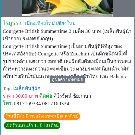
ไร่ภูธรา
|
เมืองเชียงใหม่
เชียงใหม่
Courgette British Summertime 2 เมล็ด 30 บาท (เมล็ดพันธุ์นำ
เข้าจากประเทศอังกฤษ)
Courgette British Summertime (เป็นสายพันธุ์ที่ดีที่สุดของ
ประเทศอังกฤษ) Courgette หรือ Zucchini เป็นผักชนิดหนึ่งที่
รูปร่างคล้ายแตงกวา รสชาติและผิดสัมผัสเหมือนเป็นการผสม
กันระหว่างแตงกวาและมะเขือม่วง ต่างประเทศนิยมนำมาผัด
หรือย่างกับน้ำมันมะกอก เหยาะเกลือ พริกไทย และ Balsmic
ดูข้อความทั้งหมด
Vinegar แล้วรับประทาน ส่วนประเทศไทยเราก็สามารถนำมา
Tag:
เมล็ดพันธุ์ผัก
ผัดกับน้ำมันหอยทานกับข้าวก็อร่อยไม่แพ้กัน
ราคา 30.00 บาท
ติดต่อ
ศิโรรัตน์ ชัยภาษา
โทร.
0817169334 0817169334
ร้านนี้ยังไม่มีการแจ้งเลขทะเบียนพานิชย์
เปิดร้านมาแล้ว 12 ปี 10 เดือน