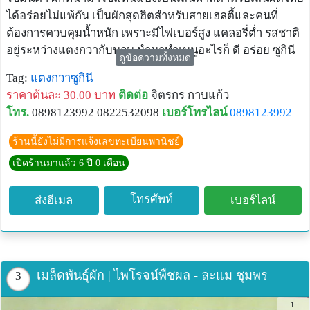
ได้อร่อยไม่แพ้กัน เป็นผักสุดฮิตสำหรับสายเฮลตี้และคนที่
ต้องการควบคุมน้ำหนัก เพราะมีไฟเบอร์สูง แคลอรี่ต่ำ รสชาติ
อยู่ระหว่างแตงกวากับบวบ นำมาทำเมนูอะไรก็ ดี อร่อย ซูกินี
ดูข้อความทั้งหมด
หรือ บวบฝรั่ง เป็นผักตระกูลแตงกวา มีรสชาติหวาน กรอบ มี
Tag:
แตงกวาซูกินี
กลิ่นเฉพาะตัว นิยมนำมารับประทานสด ๆ หรือปรุงเมนูต่าง ๆ
ราคาต้นละ 30.00 บาท
ติดต่อ
จิตรกร กาบแก้ว
ใช้แทนบวปหรือแตงกวา เช่น ผัดไข่ แกงจืด แกงเลียง โดยซู
โทร.
0898123992 0822532098
เบอร์โทรไลน์
0898123992
กินีเป็นผักที่มีแคลอรีต่ำ ไฟเบอร์สูง แถมยังอุดมไปด้วยวิตามิน
เอและวิตามินซี จึงถือเป็นผักที่คนรักสุขภาพไม่ควรพลาด ซูกินี
ร้านนี้ยังไม่มีการแจ้งเลขทะเบียนพานิชย์
พืชตระกูลแตงที่มีผลลักษณะเป็นทรงยาวรี ผิวเรียบมัน ที่มีเนื้อ
เปิดร้านมาแล้ว 6 ปี 0 เดือน
แน่น กรอบ และฉ่ำน้ำ นิยมนำไปต้ม ทานแกล้มคู่กับน้ำพริก
ผัดกับใส่ไข่ไก่หรือใช้เป็นวัตถุดิบเมนูแกงเลียงแทนบวบก็อร่อย
โทรศัพท์
ส่งอีเมล
เบอร์ไลน์
เข้ากันดี หรือจะทานสดๆ
เมล็ดพันธุ์ผัก | ไพโรจน์พืชผล - ละแม ชุมพร
3
1