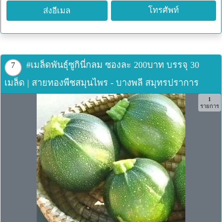
โทรศัพท์
ส่งอีเมล
#เมล็ดพันธุ์ซูกินี่กลม ซองละ 200บาท บรรจุ 30
7
เมล็ด | สายทองพืชสมุนไพร - บางพลี สมุทรปราการ
1
รายการ