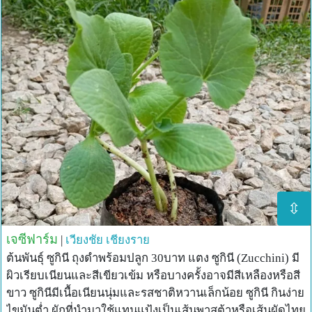
⇳
เจซีฟาร์ม
|
เวียงชัย
เชียงราย
ต้นพันธุ์ ซูกินี ถุงดำพร้อมปลูก 30บาท แตง ซูกินี (Zucchini) มี
ผิวเรียบเนียนและสีเขียวเข้ม หรือบางครั้งอาจมีสีเหลืองหรือสี
ขาว ซูกินีมีเนื้อเนียนนุ่มและรสชาติหวานเล็กน้อย ซูกินี กินง่าย
ไขมันต่ำ ผักที่นำมาใช้แทนแป้งเป็นเส้นพาสต้าหรือเส้นผัดไทย