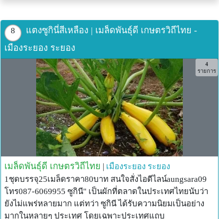
แตงซูกินี่สีเหลือง | เมล็ดพันธุ์ดี เกษตรวิถีไทย -
8
เมืองระยอง ระยอง
4
รายการ
เมล็ดพันธุ์ดี เกษตรวิถีไทย
|
เมืองระยอง
ระยอง
1ชุดบรรจุ25เมล็ดราคา80บาท สนใจสั่งไอดีไลน์aungsara09
โทร087-6069955 ซูกินี" เป็นผักที่ตลาดในประเทศไทยนับว่า
ยังไม่แพร่หลายมาก แต่ทว่า ซูกินี ได้รับความนิยมเป็นอย่าง
มากในหลายๆ ประเทศ โดยเฉพาะประเทศแถบ