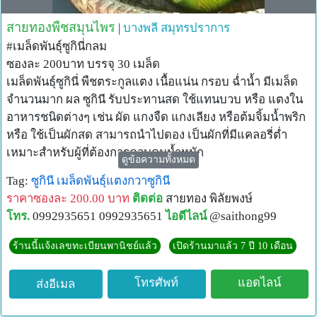
สายทองพืชสมุนไพร
|
บางพลี
สมุทรปราการ
#เมล็ดพันธุ์ซูกินี่กลม
ซองละ 200บาท บรรจุ 30 เมล็ด
เมล็ดพันธ์ุซูกินี่ พืชตระกูลแตง เนื้อแน่น กรอบ ฉ่ำน้ำ มีเมล็ด
จำนวนมาก ผล ซูกินี รับประทานสด ใช้แทนบวบ หรือ แตงใน
อาหารชนิดต่างๆ เช่น ผัด แกงจืด แกงเลียง หรือต้มจิ้มน้ำพริก
หรือ ใช้เป็นผักสด สามารถนำไปดอง เป็นผักที่มีแคลอรี่ต่ำ
เหมาะสำหรับผู้ที่ต้องการควบคุมน้ำหนัก
ดูข้อความทั้งหมด
ซื้อ 3 แถม 1 ...ซื้อ 5 แถม 2
Tag:
ซูกินี
เมล็ดพันธุ์แตงกวาซูกินี
#ประกันการงอก อัตราการงอก 90%
ราคาซองละ 200.00 บาท
ติดต่อ
สายทอง พิลัยพงษ์
Cr. Google.com
โทร.
0992935651 0992935651
ไอดีไลน์
@saithong99
ร้านนี้แจ้งเลขทะเบียนพานิชย์แล้ว
เปิดร้านมาแล้ว 7 ปี 10 เดือน
โทรศัพท์
แอดไลน์
ส่งอีเมล