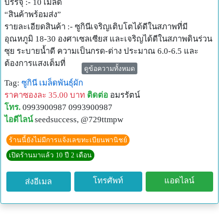
บรรจุ :- 10 เมล็ด
“สินค้าพร้อมส่ง”
รายละเอียดสินค้า :- ซูกินีเจริญเติบโตได้ดีในสภาพที่มี
อุณหภูมิ 18-30 องศาเซลเซียส และเจริญได้ดีในสภาพดินร่วน
ซุย ระบายน้ำดี ความเป็นกรด-ด่าง ประมาณ 6.0-6.5 และ
ต้องการแสงเต็มที่
ดูข้อความทั้งหมด
อายุการเก็บเกี่ยว :- เริ่มเก็บเกี่ยวได้เมื่ออายุ 40 วัน เก็บเกี่ยว
Tag:
ซูกินี
เมล็ดพันธุ์ผัก
ได้ถึง 70-80 วัน
ราคาซองละ 35.00 บาท
ติดต่อ
อมรรัตน์
----------------------------------------------------
โทร.
0993900987 0993900987
สนใจ ติดต่อ :-
ไอดีไลน์
seedsuccess, @729ttmpw
http://www.seedsuccess.net/
Tel : 099-3900987
ร้านนี้ยังไม่มีการแจ้งเลขทะเบียนพานิชย์
ID Line : seedsuccess , @729ttmpw (อย่าลืม @ ด้วยนะคะ)
เปิดร้านมาแล้ว 10 ปี 2 เดือน
โทรศัพท์
แอดไลน์
ส่งอีเมล