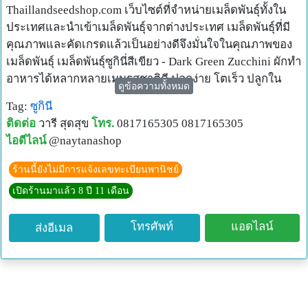
Thaillandseedshop.com เว็บไซต์ที่จำหน่ายเมล็ดพันธุ์ทั้งใน
ประเทศและนำเข้าเมล็ดพันธุ์จากต่างประเทศ เมล็ดพันธุ์ที่มี
คุณภาพและคัดเกรดแล้วเป็นอย่างดีจึงมั่นใจในคุณภาพของ
เมล็ดพันธุ์ เมล็ดพันธุ์ซูกินี่สีเขียว - Dark Green Zucchini ผักทำ
อาหารได้หลากหลายเมนูรสชาติดี ปลูกง่าย โตเร็ว ปลูกใน
ดูข้อความทั้งหมด
กระถางหรือลงแปลงก็ได้เหมาะกับสภาพอากาศทุกภาคคัด
Tag:
ซูกินี
เกรดเมล็ดอย่างดี
ติดต่อ
วารี สุดสุข
โทร.
0817165305 0817165305
+++++++++++++++++++++++++++++
ไอดีไลน์
@naytanashop
สั่งซื้อ - สอบถาม ไลน์ ID : @naytanashop (ใส่ @ จ้า)
สั่งของทางLineคลิกลิ้งค์ข้างใต้เลยจ้า
ร้านนี้ยังไม่มีการแจ้งเลขทะเบียนพานิชย์
http://bit.ly/2oGlTcB
เปิดร้านมาแล้ว 8 ปี 11 เดือน
สั่งของทางFacebookคลิกลิ้งค์ข้างใต้เลยจ้า
https://www.facebook.com/thailandseedshop/messages
โทรศัพท์
แอดไลน์
ส่งอีเมล
ส่งธรรมดาลงทะเบียน 20 / Ems 40 ค่ะ
ช่องทางเพิ่มเติมเพื่อดูสินค้า/สั่งซื้อ
Fabook : https://facebook.com/thailandseedshop
Instagram : https://instagram.com/thailandseedshop
Line : @naytanashop (ใส่ @ จ้า)