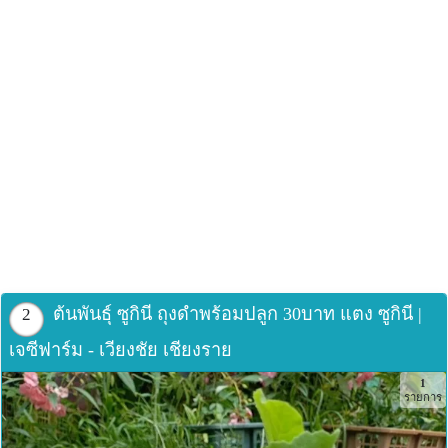
Email :
thailandseedshop@protonmail.com
Webiste :http://thailandseedshop.com
Tags:เมล็ดพันธุ์ซูกินี่สีเขียว
สั่งซื้อ - สอบถาม ไลน์ ID : @naytanashop (ใส่ @ จ้า)
ต้นพันธุ์ ซูกินี ถุงดำพร้อมปลูก 30บาท แตง ซูกินี |
2
เจซีฟาร์ม - เวียงชัย เชียงราย
1
รายการ