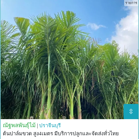
รายการ
⇳
ณัฐพลพันธุ์ไม้
|
ปราจีนบุรี
ต้นปาล์มขวด สูง4เมตร มีบริการปลูกและจัดส่งทั่วไทย