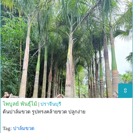
⇳
ไพบูลย์ พันธุ์ไม้
|
ปราจีนบุรี
ต้นปาล์มขวด รูปทรงคล้ายขวด ปลูกง่าย
Tag:
ปาล์มขวด