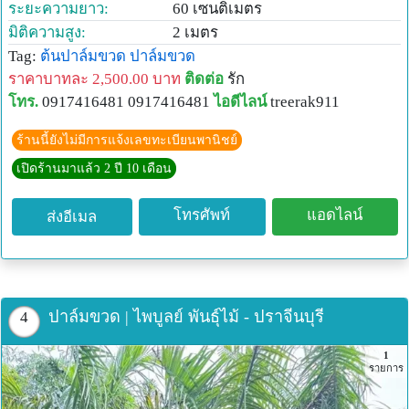
ระยะความยาว:
60 เซนติเมตร
มิติความสูง:
2 เมตร
Tag:
ต้นปาล์มขวด
ปาล์มขวด
ราคาบาทละ 2,500.00 บาท
ติดต่อ
รัก
โทร.
0917416481 0917416481
ไอดีไลน์
treerak911
ร้านนี้ยังไม่มีการแจ้งเลขทะเบียนพานิชย์
เปิดร้านมาแล้ว 2 ปี 10 เดือน
โทรศัพท์
แอดไลน์
ส่งอีเมล
ปาล์มขวด | ไพบูลย์ พันธุ์ไม้ - ปราจีนบุรี
4
1
รายการ