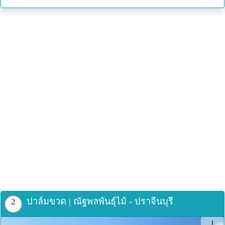
ปาล์มขวด | ณัฐพลพันธุ์ไม้ - ปราจีนบุรี
2
1