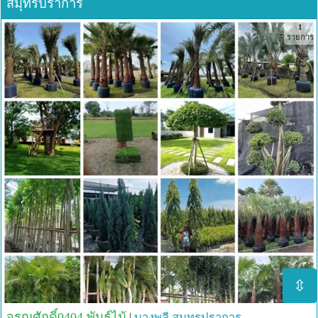
สมุทรปราการ
1
รายการ
⇳
จรูญศักดิ์0404 พันธุ์ไม้
|
บางพลี
สมุทรปราการ