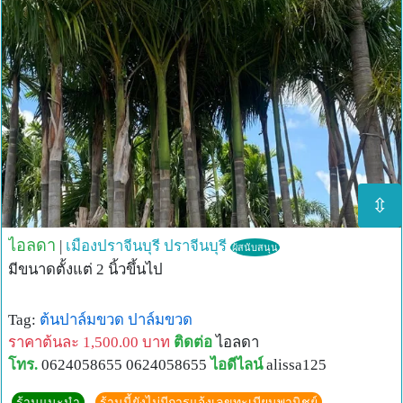
⇳
ไอลดา
|
เมืองปราจีนบุรี
ปราจีนบุรี
ผู้สนับสนุน
มีขนาดตั้งแต่ 2 นิ้วขึ้นไป
Tag:
ต้นปาล์มขวด
ปาล์มขวด
ราคาต้นละ 1,500.00 บาท
ติดต่อ
ไอลดา
โทร.
0624058655 0624058655
ไอดีไลน์
alissa125
ร้านแนะนำ
ร้านนี้ยังไม่มีการแจ้งเลขทะเบียนพานิชย์