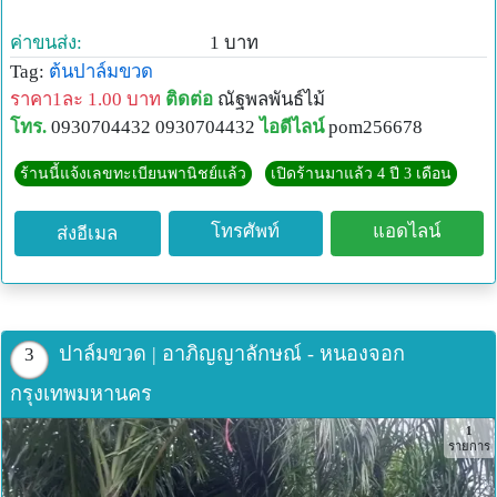
ค่าขนส่ง:
1 บาท
Tag:
ต้นปาล์มขวด
ราคา1ละ 1.00 บาท
ติดต่อ
ณัฐพลพันธ์ไม้
โทร.
0930704432 0930704432
ไอดีไลน์
pom256678
ร้านนี้แจ้งเลขทะเบียนพานิชย์แล้ว
เปิดร้านมาแล้ว 4 ปี 3 เดือน
โทรศัพท์
แอดไลน์
ส่งอีเมล
ปาล์มขวด | อาภิญญาลักษณ์ - หนองจอก
3
กรุงเทพมหานคร
1
รายการ