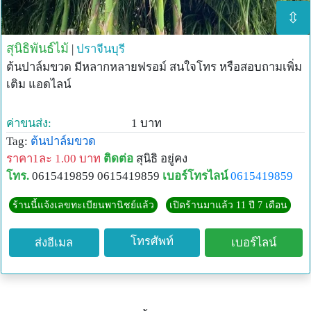
⇳
สุนิธิพันธ์ไม้
|
ปราจีนบุรี
ต้นปาล์มขวด มีหลากหลายฟรอม์ สนใจโทร หรือสอบถามเพิ่ม
เติม แอดไลน์
ค่าขนส่ง:
1 บาท
Tag:
ต้นปาล์มขวด
ราคา1ละ 1.00 บาท
ติดต่อ
สุนิธิ อยู่คง
โทร.
0615419859 0615419859
เบอร์โทรไลน์
0615419859
ร้านนี้แจ้งเลขทะเบียนพานิชย์แล้ว
เปิดร้านมาแล้ว 11 ปี 7 เดือน
โทรศัพท์
ส่งอีเมล
เบอร์ไลน์