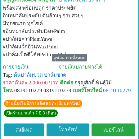
พร้อมส่ง พร้อมปลูก ราคาประหยัด
อินทผาลัมประดับ ต้นอ้วนๆ กาบสวยๆ
มีทุกขนาด ทุกไซค์
#อินทผาลัมประดับDatePalm
#ปาล์มยะวาPlamYawa
#ปาล์มแว็กอ้วนWaxPalm
#ปาล์มเป็ตติโค้ทPetticoatPalm
ดูข้อความทั้งหมด
#ปาล์มฟอกซ์เทลFoxTailPalm(หางกระรอก)
การจ่ายเงิน:
จ่ายเงินปลายทางได้
#ปาล์มพัดFijiFanPalm
Tag:
ต้นปาล์มขวด
ปาล์มขวด
#ปาล์มใบไผ่ตาลฟ้าParlorPalm
ราคาต้นละ 2,000.00 บาท
ติดต่อ
จรูญศักดิ์ พันธุ์ไม้
#ปาล์มสิบสองปันนาPygmyDatePalm
โทร.
0819110279 0819110279
เบอร์โทรไลน์
0819110279
#ปาล์มแชมเปญBottlePalm
#ปาล์มจีนChineseFanPalm
ร้านนี้ยังไม่มีการแจ้งเลขทะเบียนพานิชย์
เพิ่มเติม
เปิดร้านมาแล้ว 7 ปี 3 เดือน
#จัดสวน
#ปูหญ้า
โทรศัพท์
ส่งอีเมล
เบอร์ไลน์
#ไม้ตามสั่ง