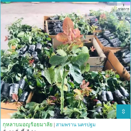
1
รายการ
⇳
กุหลาบมอญร้อยมาลัย
|
สามพราน
นครปฐม