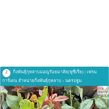
กิ่งพันธุ์กุหลาบมอญร้อยมาลัย(ฟูซีเรีย) | เฟรม
2
การ์เดน จำหน่ายกิ่งพันธุ์กุหลาบ - นครปฐม
1
รายการ