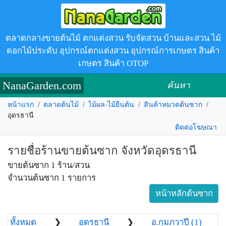
ตลาดกลางขายต้นไม้ ตกแต่งสวน รับจัดสวน บ้านและสวน ไม้
ดอกไม้ประดับ อุปกรณ์ตกแต่งสวน อุปกรณ์การเกษตร สินค้า
เกษตร สินค้า OTOP
NanaGarden.com
ค้นหา
หน้าแรก
/
ตลาดต้นไม้
/
ไม้ผล-ไม้ยืนต้น
/
สินค้าหมวดต้นซาก
/
อุดรธานี
ติดต่อโฆษณา
รายชื่อร้านขายต้นซาก จังหวัดอุดรธานี
ขายต้นซาก 1 ร้าน/สวน
จำนวนต้นซาก 1 รายการ
หน้าหลักต้นซาก
ทั้งหมด
❯
อุดรธานี
❯
อ.กุมภวาปี (1)