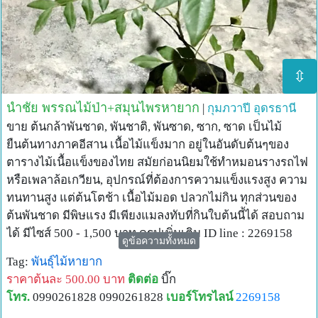
⇳
นำชัย พรรณไม้ป่า+สมุนไพรหายาก
|
กุมภวาปี
อุดรธานี
ขาย ต้นกล้าพันชาด, พันชาติ, พันซาด, ซาก, ซาด เป็นไม้
ยืนต้นทางภาคอีสาน เนื้อไม้แข็งมาก อยู่ในอันดับต้นๆของ
ตารางไม้เนื้อแข็งของไทย สมัยก่อนนิยมใช้ทำหมอนรางรถไฟ
หรือเพลาล้อเกวียน, อุปกรณ์ที่ต้องการความแข็งแรงสูง ความ
ทนทานสูง แต่ต้นโตช้า เนื้อไม้มอด ปลวกไม่กิน ทุกส่วนของ
ต้นพันชาด มีพิษแรง มีเพียงแมลงทับที่กินใบต้นนี้ได้ สอบถาม
ได้ มีไซส์ 500 - 1,500 บาท ดูรูปเพิ่มเติม ID line : 2269158
ดูข้อความทั้งหมด
และยังมีพรรณไม้หายากอื่นๆจำหน่าย
Tag:
พันธุ์ไม้หายาก
ราคาต้นละ 500.00 บาท
ติดต่อ
บิ๊ก
โทร.
0990261828 0990261828
เบอร์โทรไลน์
2269158