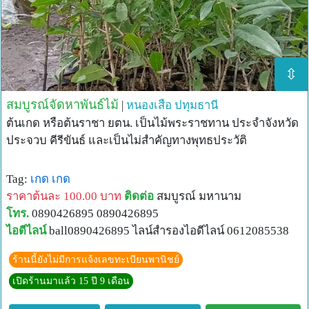
⇳
สมบูรณ์จัดหาพันธ์ไม้
|
หนองเสือ
ปทุมธานี
ต้นเกด หรือต้นราชา ยตน. เป็นไม้พระราชทาน ประจำจังหวัด
ประจวบ คีรีขันธ์ และเป็นไม่สำคัญทางพุทธประวัติ
Tag:
เกด
เกด
ราคาต้นละ 100.00 บาท
ติดต่อ
สมบูรณ์ มหานาม
โทร.
0890426895 0890426895
ไอดีไลน์
ball0890426895 ไลน์สำรองไอดีไลน์ 0612085538
ร้านนี้ยังไม่มีการแจ้งเลขทะเบียนพานิชย์
เปิดร้านมาแล้ว 15 ปี 9 เดือน