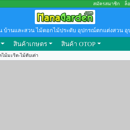
สมัครสมาชิก
ล็
น บ้านและสวน ไม้ดอกไม้ประดับ อุปกรณ์ตกแต่งสวน อุ
สินค้าเกษตร
สินค้า OTOP
ไม้มะริด-ไม้ตับเต่า