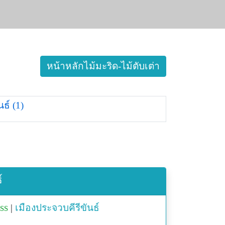
หน้าหลักไม้มะริด-ไม้ตับเต่า
ธ์ (1)
์
ass
|
เมืองประจวบคีรีขันธ์