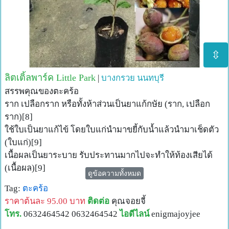
⇳
ลิตเติ้ลพาร์ค Little Park
|
บางกรวย
นนทบุรี
สรรพคุณของตะคร้อ
ราก เปลือกราก หรือทั้งห้าส่วนเป็นยาแก้กษัย (ราก, เปลือก
ราก)[8]
ใช้ใบเป็นยาแก้ไข้ โดยใบแก่นำมาขยี้กับน้ำแล้วนำมาเช็ดตัว
(ใบแก่)[9]
เนื้อผลเป็นยาระบาย รับประทานมากไปจะทำให้ท้องเสียได้
(เนื้อผล)[9]
ดูข้อความทั้งหมด
เปลือกต้นเป็นยาสมานท้อง (เปลือกต้น)[1],[2]
Tag:
ตะคร้อ
ช่วยแก้อาการท้องร่วง (เปลือกต้น)[1],[2],[5] บ้างว่าใช้แก้บิด
ราคาต้นละ 95.00 บาท
ติดต่อ
คุณจอยจี้
มูกเลือดได้ด้วย โดยนำเปลือกต้นมาตำกิน (เปลือกต้น)[9]
โทร.
0632464542 0632464542
ไอดีไลน์
enigmajoyjee
เปลือกต้นตะคร้อนำมาแช่กับน้ำดื่มแก้อาการท้องเสีย โดยใช้