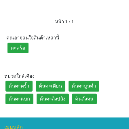
ใบใช้ปรุงเป็นยาถ่ายพิษฝี ถ่ายเส้น ถ่ายกษัย (ใบ)[8]
รากหรือเปลือกรากช่วยทำให้เส้นเอ็นหย่อน แก้เส้นเอ็น ช่วย
ถ่ายฝีภายใน (ราก, เปลือก)[8]
หน้า 1 / 1
เปลือกนำมาต้มกับน้ำดื่มเป็นยาแก้ฝีหนอง (ส่วนแก่นตะคร้อก็
ใช้ได้เช่นกัน) (เปลือก)[11]
คุณอาจสนใจสินค้าเหล่านี้
น้ำมันจากเมล็ดสามารถนำมาใช้นวดแก้อาการปวดไขข้อได้
(Palanuvej and Vipunngeun, 2008) (น้ำมันจากเมล็ด)[7]
ตะคร้อ
น้ำมันจากเมล็ดตะคร้อ ช่วยแก้ผมร่วง (น้ำมันจากเมล็ด)[1],
[2]
น้ำมันสกัดจากเมล็ดสามารถนำมาใช้รักษาอาการคัน สิว แผล
ไหม้ได้ (Palanuvej and Vipunngeun, 2008) (น้ำมันจากเมล็ด)
หมวดใกล้เคียง
[7]
ต้นตะคร้ำ
ต้นตะเคียน
ต้นตะบูนดำ
ข้อมูลทางเภสัชวิทยาของตะคร้อ
มีการศึกษาฤทธิ์ของสารสกัดจากเปลือกและลำต้นของต้น
ต้นตะแบก
ต้นตะลิงปลิง
ต้นตังหน
ตะคร้อพบว่า สามารถช่วยลดการเกิดอนุมูลอิสระที่เป็นสาเหตุ
ของการตายของเซลล์มะเร็งได้ (Pettit et al.,2000, Thind et
al., 2010) และมีฤทธิ์ในต้านการเจริญเติบโตของเชื้อราและ
แบคทีเรีย (Ghosh et al., 2011)[7]
เมนูหลัก