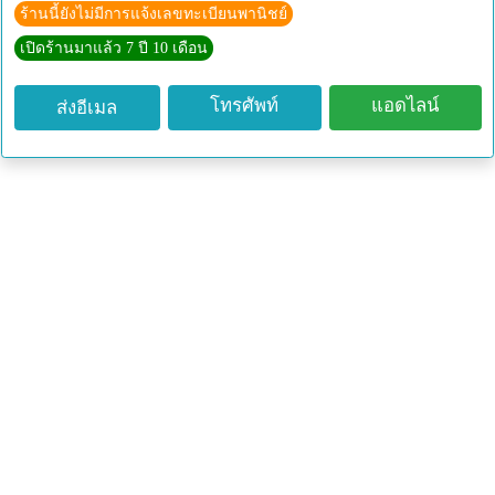
ร่วมกับเปลือกต้นมะกอก เปลือกต้นเป๋ยเบาะ เปลือกต้นตะคร้ำ
ร้านนี้ยังไม่มีการแจ้งเลขทะเบียนพานิชย์
(เปลือกต้น)[4]
เปิดร้านมาแล้ว 7 ปี 10 เดือน
ช่วยขับปัสสาวะ (ทั้งห้า)[8]
ทั้งห้าส่วนเป็นยาแก้ริดสีดวงภายนอกและภายใน (ทั้งห้า)[8]
โทรศัพท์
แอดไลน์
ส่งอีเมล
น้ำต้มจากเปลือกต้นตะคร้อช่วยรักษาอาการปวดประจำเดือน
ได้ (Mahaptma and Sahoo, 2008) (เปลือกต้น)[7]
ใบใช้ตำพอกรักษาฝี (ใบ)[8]
ทั้งห้าส่วนเป็นยาแก้ฝีในกระดูก ปอด กระเพาะ ลำไส้ ตับ และ
ม้าม (ทั้งห้า)[8]
ใบแก่นำมาเคี้ยวให้ละเอียด ใช้ใส่แผลสดเพื่อปิดปากแผลไว้
จะช่วยห้ามเลือดได้ (ใบ)[9]
ช่วยรักษาบาดแผลสดจากของมีคม ด้วยการนำเปลือกต้น
บริเวณลำต้นที่วัดความสูงตามบาดแผลที่เกิด ขูดเอาเปลือก
ตะคร้อ นำมาผสมกับยาดำ (เส้นผม, ขนเพชร) แล้วนำมาพอก
บริเวณบาดแผล (เปลือกต้น)[9]
รากเป็นยาถอนพิษ เช่น อยากหยุดเหล้า ก็ให้นำน้ำต้มกับราก
มาผสมกับเหล้าและใช้ดื่มตอนเมาจะทำให้ไม่อยากกินอีก
ปริมาณการใช้เท่ากับราก 1 กำมือผู้กิน เหล้า 1 ก๊ง (ราก)[9]