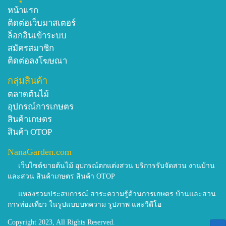
ประโยชน์ของตะคร้อ
หน้าแรก
ผลสุกหรือเนื้อหุ้มเมล็ดใสสีเหลืองและฉ่ำน้ำ มีรสเปรี้ยว ใช้รับ
ติดต่อเว็บมาสเตอร์
ประทานเป็นผลไม้ได้ โดยจะนิยมรับประทานกันมากในภาค
ล็อกอินเข้าระบบ
ตะวันออกเฉียงเหนือ และเนื่องจากเนื้อผลมีฤทธิ์เป็นยาระบาย
สมัครสมาชิก
การรับประทานมากเกินไปอาจทำให้ท้องเสียได้[1],[2],[4],[6]
ติดต่อลงโฆษณา
หรือนำผลมารับประทานจิ้มกับเกลือหรือนำมาซั่วกิน ส่วนผลที่
กลุ่มสินค้า
หวานมากก็นำมากินกับข้าวได้ ส่วนเปลือกผลส่วนก้นสามารถ
นำมาตำใส่เปลือก ผสมกับเนื้อ หรือนำมาตำเหมือนตำส้ม
ตลาดต้นไม้
ตำ[9] นอกจากนี้ยังสามารถนำผลมาทำเป็นอาหารหวานได้อีก
อุปกรณ์การเกษตร
หลายชนิด เช่น ตะคร้อแก้ว น้ำตะคร้อ ลูกกวาดตะคร้อ แยม
สินค้าเกษตร
ไวน์ เป็นต้น[10]
สินค้า OTOP
เปลือกต้นนำมาขูดเอาแต่เนื้อเปลือกตำใส่มดแดง (เปลือกนาง
NanaGarden.com
กินกับตำเหมี่ยงโค่น กินกับใบส้มกบ ส้มลม ตำใส่เครื่องข่า
เว็บไซต์ขายต้นไม้ อุปกรณ์ตกแต่งสวน บริการรับจัดสวน งานบ้าน
ตะไคร้ พริก)[9]
และสวน สินค้าเกษตร สินค้า OTOP
ใบอ่อนตะคร้อสามารถนำมาใช้รับประทานเป็นผักแกล้มกับ
อาหารอีสานได้[3],[9]
แหล่งรวมประสบการณ์ สาระความรู้ด้านการเกษตร บ้านและสวน
การท่องเที่ยว ในรูปแบบบทความ รูปภาพ และวีดีโอ
เมล็ดใช้รับประทานได้แต่อย่าเกิน 3 เม็ด เพราะจะทำให้เมา
หรือที่นิยมก็คือนำมาสกัดทำเป็นน้ำมันสำหรับเป็นยาสมุนไพร
Copyright 2023, All Rights Reserved.