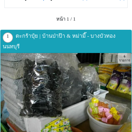
หน้า 1 / 1
ตะกร้าปุ๋ย | บ้านป่าป๊า & หม่ามี๊ - บางบัวทอง
1
นนทบุรี
6
รายการ