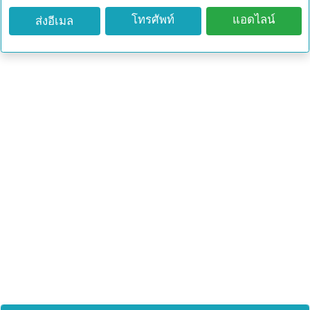
โทรศัพท์
แอดไลน์
ส่งอีเมล