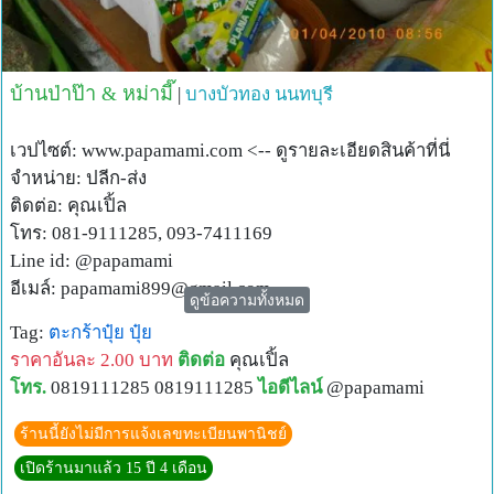
บ้านป่าป๊า & หม่ามี๊
|
บางบัวทอง
นนทบุรี
เวปไซต์: www.papamami.com <-- ดูรายละเอียดสินค้าที่นี่
จำหน่าย: ปลีก-ส่ง
ติดต่อ: คุณเปิ้ล
โทร: 081-9111285, 093-7411169
Line id: @papamami
อีเมล์:
papamami899@gmail.com
ดูข้อความทั้งหมด
แผนที่ร้าน:
Tag:
ตะกร้าปุ๋ย
ปุ๋ย
http://www.papamami.com/index.phplay=show&ac=article
ราคาอันละ 2.00 บาท
ติดต่อ
คุณเปิ้ล
&Id=539360476
โทร.
0819111285 0819111285
ไอดีไลน์
@papamami
พิกัดGPSของร้าน:
N13o54' 12.3"
ร้านนี้ยังไม่มีการแจ้งเลขทะเบียนพานิชย์
E100o24' 27.8"
เปิดร้านมาแล้ว 15 ปี 4 เดือน