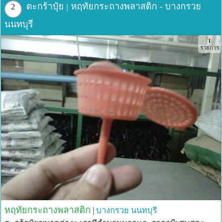
ตะกร้าปุ๋ย | หฤทัยกระถางพลาสติก - บางกรวย
2
นนทบุรี
1
รายการ
หฤทัยกระถางพลาสติก
|
บางกรวย
นนทบุรี