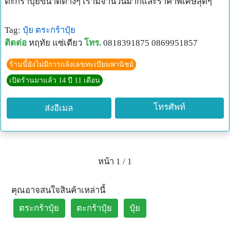
ตะกร้าปุ๋ยขนาดต่างๆ เรามีจำนวนมากและราคาพิเศษสุดๆ
Tag:
ปุ๋ย
ตระกร้าปุ๋ย
ติดต่อ
หฤทัย แซ่เตียว
โทร.
0818391875 0869951857
ร้านนี้ยังไม่มีการแจ้งเลขทะเบียนพานิชย์
เปิดร้านมาแล้ว 14 ปี 11 เดือน
โทรศัพท์
ส่งอีเมล
หน้า 1 / 1
คุณอาจสนใจสินค้าเหล่านี้
ตระกร้าปุ๋ย
ตะกร้าปุ๋ย
ปุ๋ย