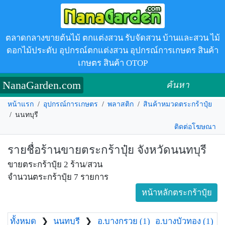
ตลาดกลางขายต้นไม้ ตกแต่งสวน รับจัดสวน บ้านและสวน ไม้
ดอกไม้ประดับ อุปกรณ์ตกแต่งสวน อุปกรณ์การเกษตร สินค้า
เกษตร สินค้า OTOP
NanaGarden.com
ค้นหา
หน้าแรก
/
อุปกรณ์การเกษตร
/
พลาสติก
/
สินค้าหมวดตระกร้าปุ๋ย
/
นนทบุรี
ติดต่อโฆษณา
รายชื่อร้านขายตระกร้าปุ๋ย จังหวัดนนทบุรี
ขายตระกร้าปุ๋ย 2 ร้าน/สวน
จำนวนตระกร้าปุ๋ย 7 รายการ
หน้าหลักตระกร้าปุ๋ย
ทั้งหมด
❯
นนทบุรี
❯
อ.บางกรวย (1)
อ.บางบัวทอง (1)