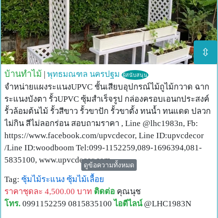
⇳
บ้านทำไม้
|
พุทธมณฑล
นครปฐม
ผู้สนับสนุน
จำหน่ายแผงระแนงUPVC ชั้นเสียบอุปกรณ์ไม้ถูไม้กวาด ฉาก
ระแนงบังตา รั้วUPVC ซุ้มสำเร็จรูป กล่องครอบเอนกประสงค์
รั้วล้อมต้นไม้ รั้วสีขาว รั้วขาปัก รั้วขาตั้ง ทนน้ำ ทนแดด ปลวก
ไม่กิน สีไม่ลอกร่อน สอบถามราคา , Line @lhc1983n, Fb:
https://www.facebook.com/upvcdecor, Line ID:upvcdecor
/Line ID:woodboom Tel:099-1152259,089-1696394,081-
5835100, www.upvcdecor.com
ดูข้อความทั้งหมด
Tag:
ซุ้มไม้ระแนง
ซุ้มไม้เลื้อย
ราคาชุดละ 4,500.00 บาท
ติดต่อ
คุณนุช
โทร.
0991152259 0815835100
ไอดีไลน์
@LHC1983N