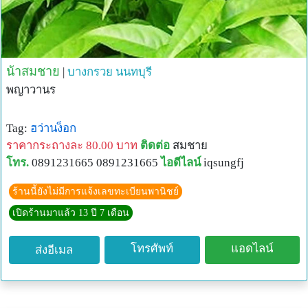
น้าสมชาย
|
บางกรวย
นนทบุรี
พญาวานร
Tag:
ฮว่านง็อก
ราคากระถางละ 80.00 บาท
ติดต่อ
สมชาย
โทร.
0891231665 0891231665
ไอดีไลน์
iqsungfj
ร้านนี้ยังไม่มีการแจ้งเลขทะเบียนพานิชย์
เปิดร้านมาแล้ว 13 ปี 7 เดือน
โทรศัพท์
แอดไลน์
ส่งอีเมล