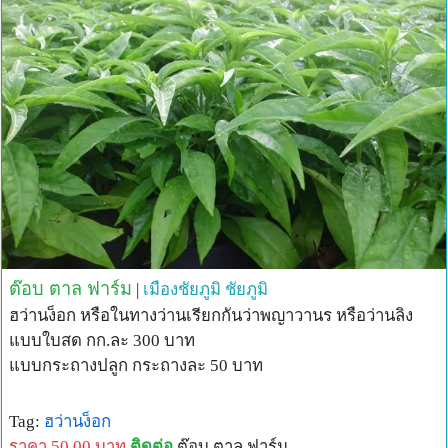
กิน 2-3 ใบไก่ชนหลังจากการชนแล้วให้กิน 2-3 ใบ (น่าจะ
ประยุกต์ใช้กับสัตว์อื่น ๆได้)
13. สตรีหลังคลอด รับประทานวันละ 1 ใบรับประทานทุกวันจะ
ทำให้ฟื้นสุขภาพได้เร็ว
-----------------------------------------------------------------------
--------------
ต้นพันธุ์จะชำรวมกันในถุงชำ(จำนวนขึ้นอยู่กับความต้องการ
ของลูกค้า)
ต้นพันธุ์,:รับสั่งซื้อตั้งแต่ 200 บาทขึ้นไปครับ(ไม่รววมค่าส่ง)
กรุณา Email สอบถามราคาและสินค้าก่อนครับ
***การโอนเงินเพื่อสร้างความมั่นใจง่ายในการยืนยันตัวตน
ต๊อบ ตาล ฟาร์ม
|
เมืองชัยภูมิ
ชัยภูมิ
โปรดใส่เศษอีกเพียงเล็กน้อย เพราะบางครั้งมีการโอนเงินใน
ฮว่านง็อก หรือในทางว่านเรียกกันว่าพญาวานร หรือว่านลิง
ยอดเท่าๆกันพร้อมกัน จึงต้องทำให้แตกต่างโดยการใส่ทศนิยม
แบบใบสด กก.ละ 300 บาท
จะได้ทราบว่าของใคร
แบบกระถางปลูก กระถางละ 50 บาท
เช่น
ราคาสินค้าที่ต้องโอน 520
Tag:
ฮว่านง็อก
ขอให้โอนแบบมีเศษเช่น 520.15 หรือ 520.32 หรือ 520.01
ราคา 50.00 บาท
ติดต่อ
ต๊อบ ตาล ฟาร์ม