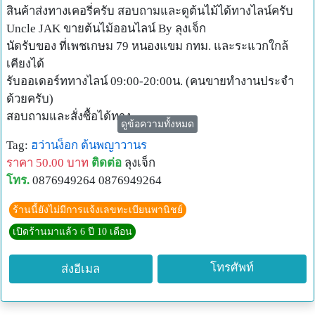
สินค้าส่งทางเคอรี่ครับ สอบถามและดูต้นไม้ได้ทางไลน์ครับ
Uncle JAK ขายต้นไม้ออนไลน์ By ลุงเจ็ก
นัดรับของ ที่เพชเกษม 79 หนองแขม กทม. และระแวกใกล้
เคียงได้
รับออเดอร์ททางไลน์ 09:00-20:00น. (คนขายทำงานประจำ
ด้วยครับ)
สอบถามและสั่งซื้อได้ทาง
ดูข้อความทั้งหมด
Fanpage : UncleJak
Tag:
ฮว่านง็อก
ต้นพญาวานร
Line@ :@UncleJak (มี@ นำหน้า)
ราคา 50.00 บาท
ติดต่อ
ลุงเจ็ก
LINE@ : http://line.me/ti/p/~@UncleJak
โทร.
0876949264 0876949264
ร้านนี้ยังไม่มีการแจ้งเลขทะเบียนพานิชย์
เปิดร้านมาแล้ว 6 ปี 10 เดือน
โทรศัพท์
ส่งอีเมล