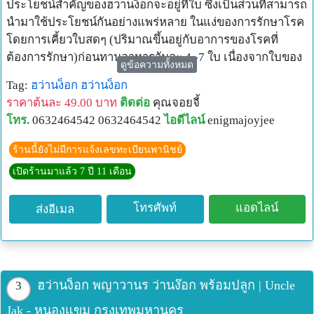
ประโยชน์สำคัญของฮวานง็อกจะอยู่ที่ใบ ซึ่งเป็นส่วนที่สามารถ
นำมาใช้ประโยชน์กันอย่างแพร่หลาย ในแง่ของการรักษาโรค
โดยการเคี้ยวใบสดๆ (ปริมาณขึ้นอยู่กับอาการของโรคที่
ต้องการรักษา)ก่อนทานอาหารวันละ 4 -7 ใบ เนื่องจากใบของ
ดูข้อความทั้งหมด
ฮวานง็อกนั้นไม่มีรสชาติจึงทำให้ทานสดได้ง่ายทั้งสรรพคุณใน
Tag:
ฮว่านง็อก
ฮว่านง็อก
แง่ของการรักษาโรคก็มีมากมายจากการที่ได้มีผู้ทดลองทาน
ราคาต้นละ 49.00 บาท
ติดต่อ
คุณจอยจี้
ใบฮวานง็อกแล้วได้ผลลัพธ์ในการรักษาโรคต่างๆ (โรคที่ทาง
โทร.
0632464542 0632464542
ไอดีไลน์
enigmajoyjee
การแพทย์แผนปัจจุบันวินิจฉัยแล้วว่าไม่น่าจะรักษาหาย
ได้)แล้วทำให้ทุเลาหรือหายขาด จนถึงขั้นที่มีผู้ใช้ใบฮวานง็อก
ร้านนี้ยังไม่มีการแจ้งเลขทะเบียนพานิชย์
รักษาแล้วหายออกมาให้สัมภาษณ์และเขียนหนังสืออ้างอิงถึง
เปิดร้านมาแล้ว 7 ปี 11 เดือน
พืชสมุนไพรชนิดนี้กันอย่างแพร่ หลาย และมีข้อบ่งใช้หรือ
จำนวนใบที่ใช้ในทานรักษาโรคไว้ดังนี้
โทรศัพท์
แอดไลน์
ส่งอีเมล
สรรพคุณของสมุนไพร
รักษาคนสูงอายุ ปวดเมื่อยตามร่างกาย ทำงานหนักเกิด
ประสาทหลอน
รักษาเป็นไข้หวัด ความดันโลหิตสูง ท้องไส้ไม่ปกติ
รักษาอาการมีบาดแผล เคล็ด ขัดยอก กระดูกหัก
ฮว่านง็อก พญาวานร ว่านง๊อก พร้อมปลูก | Uncle
3
รักษาอาการทางเดินอาหารไม่ปกติ
Jak - หนองแขม กรุงเทพมหานคร