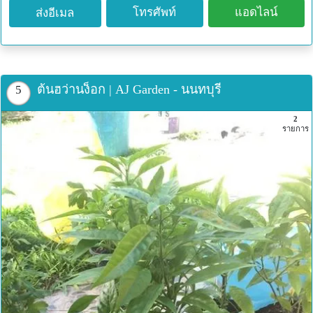
เนียมหอม, ยอ ) หน่อกล้วยน้ำว้า กล้วยหอมทองเพาะเลี้ยง
โทรศัพท์
แอดไลน์
ส่งอีเมล
เนื้อเยื่อ ทั้งปลีกและส่ง Tel: 065-2624494 Line ID:
@magpieherbs เฟสบุ๊ค: facebook.com/magpieherbs
เว็บไซต์: magpieherbs.com
ต้นฮว่านง็อก | AJ Garden - นนทบุรี
5
2
รายการ