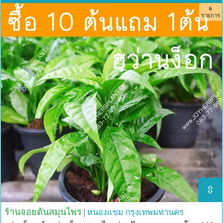
6
รายการ
⇳
ร้านจอยต้นสมุนไพร
|
หนองแขม
กรุงเทพมหานคร