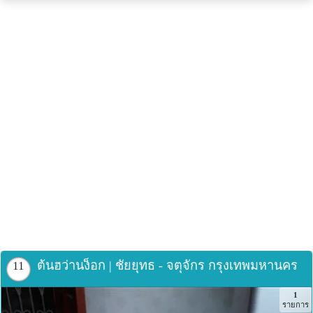
เพราะคนไข้โรคตับได้เจ็บป่วยมาถึงวาระสุดท้ายแล้วกลับฟื้น
และมีความหวัง ต้นฮว่านง็อกเป็นต้นไม้ใบยาที่มีคุณค่าสูงส่ง
เป็นของขวัญจากสวรรค์ มอบให้แก่มวลมนุษย์ ก่อนหน้านี้เรียก
ว่าต้นลิงเพราะพวกลิงอยู่ในป่า เมื่อเป็นอะไรมันจะกินใบของ
ต้นไม้ชนิดนี้ ทำให้หายได้ในทุก ๆโรค ต่อมาได้เปลี่ยนชื่อเป็น
HOAN-NGOC เนื่องจากมีเด็ก 2 คน ทะเลาะวิวาทและตีกันจน
ทำให้ลูกอัณฑะหายไป เมื่อรับประทานใบไม้นี้ทำให้ลูกอัณฑะ
กลับคืนเป็นปกติ
สรรพคุณของต้นสมุนไพร (จากเอกสาร ฮานอย 2-9-1995
ถ่ายทอดจากต้นฉบับจริง)
1. รักษาคนสูงอายุ ปวดเมื่อยตามร่างกายทำงานหนัก เกิด
ประสาทหลอน
2. รักษาเป็นไข้หวัด ความดันโลหิตสูงท้องไส้ไม่ปกติ
3. รักษาอาการมีบาดแผล เคล็ด ขัด ยอก กระดูกหัก
4. รักษาอาการทางเดินอาหารไม่ปกติ
ต้นฮว่านง็อก | ชัยยุทธ - จตุจักร กรุงเทพมหานคร
11
5. รักษาอาการโรคกระเพาะอาหารโรคเลือดออกในลำไส้เกี่ยว
กับกระเพาะปัสสาวะ
1
6. รักษาอาการคอพอกตับอักเสบ
รายการ