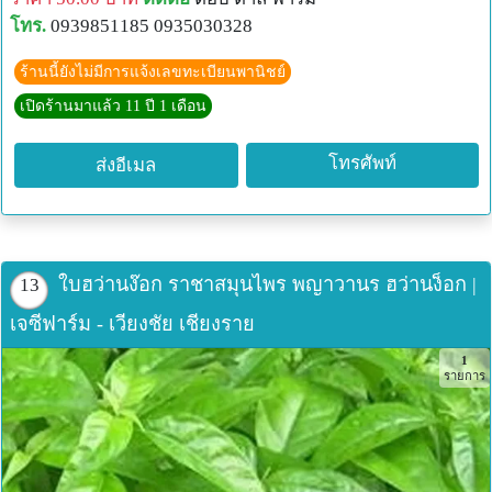
หรือ...อื่นๆ
โทร.
0939851185 0935030328
(เศษนั้นตามใจท่านได้เลยระหว่าง .01-.99)
ชำระโดยการโอนเงินเข้าบัญชี
ร้านนี้ยังไม่มีการแจ้งเลขทะเบียนพานิชย์
ธนาคารกสิกรไทย
เปิดร้านมาแล้ว 11 ปี 1 เดือน
สาขานวนคร
เลขที่บัญชี 405-2-67753-5
โทรศัพท์
ส่งอีเมล
นาง ศุปริญญา เจริญราษฎร์
*หลังโอนเงินแล้ว กรุณาแจ้งทาง email ด้วยจะรีบจัดส่งในทัน
ที่ โปรดเก็บสลิบไว้จนกว่าการซื้อขายจะสิ้นสุด
---------------------------------------------------------
ใบฮว่านง๊อก ราชาสมุนไพร พญาวานร ฮว่านง็อก |
13
*ได้โอนเงินค่า อะไรบ้าง
*จำนวน.............................บาทแล้ว
เจซีฟาร์ม - เวียงชัย เชียงราย
*ในวดป..................เวลา..........................
1
*กรุณาส่ง (ขอชื่อ-นามสกุลจริง)+ที่อยู่ที่ชัดเจน.......
รายการ
.........................................................
*รหัสไปรษณีย์............................................
หมายเลขโทรศัพท์.....................................
---------------------------------------------------------