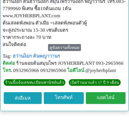
ฮว่านง็อก ต้นฮว่านง็อก สมุนไพรว่านง๊อก พญาวานร โทร.083-
7799960 พิเศษ ซื้อ10ต้นแถม 1ต้น
www.JOYHERBPLANT.com
ต้นเสลดพังพอน ตัวเมีย +เสลดพังพอนตัวผู้
จะสูงประมาณ 15-30 เซนติเมตร
ราคากระถางละ 70 บาท
สนใจติดต่อ
ดูข้อความทั้งหมด
คุณจอย
Tag:
ฮว่านง็อก
ต้นพญาวานร
Tel. 083-77-999-60
ติดต่อ
ร้านจอยต้นสมุนไพร JOYHERBPLANT 093-2965966
Line : @JOYHERBPLANT (มี@นำหน้า)
โทร.
0932965966 0932965966
ไอดีไลน์
@joyherbplant
Facebookpage: ขายต้นสมุนไพร
www.Joyherbplant.com
ร้านนี้แจ้งเลขทะเบียนพานิชย์แล้ว
เปิดร้านมาแล้ว 17 ปี 9 เดือน
ต้นฮว่านง็อก,ขายต้นฮว่านง็อก,ต้นว่านง๊อก,ขายใบว่านง็
อก,สมุนไพรว่านง๊อก,ต้นพญาวานร,ใบพญาวานร HOAN
โทรศัพท์
แอดไลน์
ส่งอีเมล
NGOC ฮว่านง็อก ฮว่านง๊อก ต้นพญาวานร ต้นลิงง้อ Emblic
myrablan Malacca tree ฮว่านง็อก .ฮว่านง็อก ฮว่านง็อก พญา
วานร ว่านลิง สมุนไพรฮว่านง็อก มะเร็งฮว่านง๊อก ขายว่านงก
มะเร็งตับ มะเร็งปอด มะเร็ง ตับอักเสบ มะเร็งว่านง๊อก