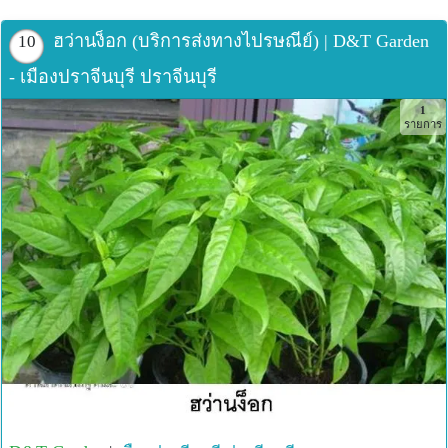
ปักกิ่ง/หญ้าไผ่น้ำ/เสลดพังพอน(ผู้/เมีย)/โกฐจุฬาลัมพา(ชิงเฮา)/
สันพร้าหอม/แคทนิป/ครอบจักรวาล และต้นสมุนไพรอื่นๆอื่นๆ
ฮว่านง็อก (บริการส่งทางไปรษณีย์) | D&T Garden
10
- เมืองปราจีนบุรี ปราจีนบุรี
1
รายการ