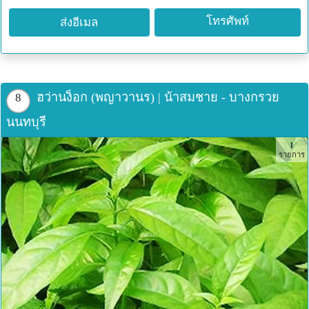
ส่วนการรับประทานมากหรือน้อย อยู่ที่ธาตุ หนัก-เบา ของ
โทรศัพท์
ส่งอีเมล
แต่ละคน:
จัดส่งถึงบ้านทาง EMS หรือรถทัวร์ พร้อมลงปลูกได้เลย
เทคนิคการปลูก: ถ้าเราไม่ตัดแต่ง หรือเด็ดยอดทานบ่อยๆ ฮว่า
นง็อกจะเริ่มมีกิ่งสีดำและโทรมได้ หากดูและสม่ำเสมอจะ
สามารถสูงได้เท่าๆ กับกำแพงบ้าน... ถ้าอยู่ในที่ร่มรำไรทรงพุ่ม
ฮว่านง็อก (พญาวานร) | น้าสมชาย - บางกรวย
8
จะแน่น ใบใหญ่ หากถ้าหากเราหมั่นเด็ดตัดยอดทานบ่อยๆ จะ
นนทบุรี
เป็นการกระตุ้นให้แตกตาข้างอย่างรวดเร็ว รับรองพุ่มสวยแน่ๆ
1
ยิ่งถ้ารดน้ำด้วยปุ๋ยน้ำหมักชีวภาพ (EM) 15 วันครั้งแล้วล่ะก็ ใบ
รายการ
จะโต/เขียว หนาน่ารับประทานเลยเชียว เป็นสมุนไพรคู่บ้าน
อายุยืนที่คุ้มค่ามาก สามารถเก็บเกี่ยวผลผลิตได้ทั้งปี (มี
เอกสารข้อมูลการปลูกและใช้ประโยชน์แนบไปให้ด้วย)
**ตอนนี้มีใบสดขายแล้วนะคะ กก.ละ 200 บาท*
โทร: 08-5011-9534
Line ID: TONLUCK_KK
email:
text_txet@live.com