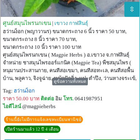
⇳
ศูนย์สมุนไพรนกเขน
|
เขาวง
กาฬสินธุ์
ฮว่านง็อก (พญาวานร) ขนาดกระถาง 6 นิ้ว ราคา 50 บาท,
ขนาดกระถาง 8 นิ้ว ราคา 70 บาท,
ขนาดกระถาง 10 นิ้ว ราคา 100 บาท
ศูนย์สมุนไพรนกเขน ( Magpie Herbs ) อ.เขาวง จ.กาฬสินธุ์
จำหน่าย ชาสมุนไพรออร์แกนิค (Magpie Tea) พืชสมุนไพร (
หนุมานประสานกาย, คนทีสอเขมา, คนทีสอทะเล, คนทีสอพื้น
บ้าน, พลูคาว, จิงจูฉ่าย, หญ้าปักกิ่ง, แปะตำปึง, ว่านหางจระเข้,
ดูข้อความทั้งหมด
ฟ้าทะลายโจร, ดีปลี, ย่านาง, ต้นบัวบก, ชมจันทร์, อ่อมแซ่บ
Tag:
ฮว่านง็อก
(เบญจรงค์ 5 สี) พญายอ (เสลดพังพอนตัวเมีย), เสลดพังพอน
ราคา 50.00 บาท
ติดต่อ
อิม
โทร.
0641987951
ตัวผู้, ทองพันชั่ง, เหงือกปลาหมอ, ฮว่านง็อก, หญ้าหวาน, ว่าน
ไอดีไลน์
@magpieherbs
มหากาฬ, หญ้าไผ่น้ำ, เพชรสังฆาต, ธรณีสาร, พลู, ขลู่,
นางพญาไร้ใบ, รางจืด, พลูคาว, พระจันทร์ครึ่งซีก, โด่ไม่รู้ล้ม,
ร้านนี้ยังไม่มีการแจ้งเลขทะเบียนพานิชย์
พรมมิ, อัญชัญ, ตะไคร้, อังกาบหนู, ขาไก่ดำ, หญ้าเอ็นยืด, บอ
เปิดร้านมาแล้ว 12 ปี 4 เดือน
ระเพ็ด, มะม่วงหาวมะนาวโห่, ผักหวานป่า, หูเสือ, ข่า, มะกรูด,