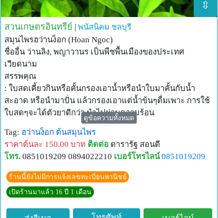
⇳
สวนเกษตรอินทรีย์
|
พนัสนิคม
ชลบุรี
สมุนไพรฮว่านง็อก (Hoan Ngoc)
ชื่ออื่น ว่านลิง, พญาวานร เป็นพืชพื้นเมืองของประเทศ
เวียดนาม
สรรพคุณ
: ใบสดเคี้ยวกินหรือคั้นกรองเอาน้ำหรือนำใบมาคั้นกับน้ำ
สะอาด หรือนำมาปั่น แล้วกรองเอาแต่น้ำข้นๆดื่มเพาะ การใช้
ใบสดๆจะได้ตัวยาดีกว่า นำไปผ่านความร้อน
ดูข้อความทั้งหมด
รักษาอาการปวด ต้านการอักเสบ ลดความดัน โรคเบาหวาน
Tag:
ฮว่านง็อก
ต้นสมุนไพร
ใบสด มีฤทธิ์แก้ปวด ต้านการอักเสบได้ดี
ราคาต้นละ 150.00 บาท
ติดต่อ
ดารารัฐ สอนดี
แก้ ปวดเมื่อยตามร่างกาย ทำงานหนัก เกิดประสาทหลอน
โทร.
0851019209 0894022210
เบอร์โทรไลน์
0851019209
แก้ไข้หวัด ความดันโลหิตสูง ท้องไส้ไม่ปกติ
แก้บาดแผล เคล็ดขัดยอก กระดูกหัก
ร้านนี้ยังไม่มีการแจ้งเลขทะเบียนพานิชย์
แก้อาการทางเดินอาหารไม่ปกติ
เปิดร้านมาแล้ว 16 ปี 1 เดือน
แก้อาการโรคกระเพาะอาหาร โรคเลือดออกในลำไส้
กระเพาะปัสสาวะอักเสบ
โทรศัพท์