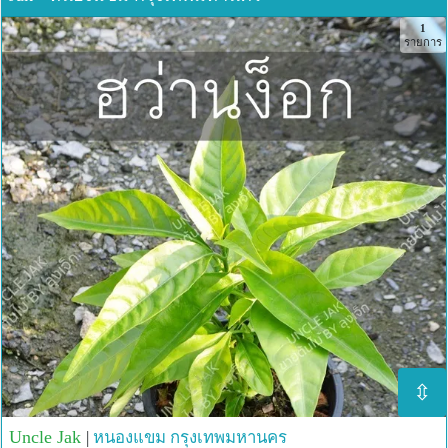
รักษาอาการโรคกระเพาะอาหาร โรคเลือดออกในลำไส้เกี่ยว
1
กับกระเพาะปัสสาวะ
รายการ
รักษาอาการคอพอก ตับอักเสบ
รักษาอาการไตอักเสบ ปัสสาวะเป็นเลือด ปัสสาวะขุ่นข้น
รักษาอาการโรคมะเร็งปอดมีอาการปวดต่างๆ โดยไม่ทราบ
สาเหตุให้รับประทานต่อไป 100-200 ใบ อาการจะหายขาด
รักษาโรคตาทุกชนิด เช่น ตาแดง ตาต้อ ตาห้อเลือด
รักษาอาการมดลูกหย่อนของหญิงคลอดบุตรใหม่ได้ผลดีช่วย
ให้มดลูกเข้าอู่
รักษาโรคความดันโลหิตสูง ความดันโลหิตต่ำโรคประสา
ทอ่อนๆ (เพื่อเป็นการสนับสนุนเหตุผลโรคความดันโลหิตสูง ซึ่ง
ผู้เขียนก็เป็น จึงกินเข้าไปครั้งละ 5 ใบ เช้า-เย็น 1 วันอาการ
หน้ามืดหนักหัวหายไป รู้สึกสบายเบาสมอง)
สามารถใช้กับสัตว์ได้ จากเอกสารระบุว่าใช้กับไก่ชนหลังจาก
ชนไก่แล้วต้องการให้ไก่ฟื้นจากอาการบาดเจ็บ ให้ไก่กินใบ
ของต้นสมุนไพรฮว่านง็อก จะฟื้นตัวได้เร็ว
⇳
Uncle Jak
|
หนองแขม
กรุงเทพมหานคร