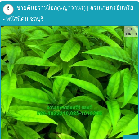
ขายต้นฮว่านง็อก(พญาวานร) | สวนเกษตรอินทรีย์
6
- พนัสนิคม ชลบุรี
1
รายการ