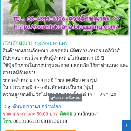
สวนลักษณา
|
กรุงเทพมหานคร
สินค้าของสวนลักษณา เคยคอลัมน์ทิศทางเกษตร-เดลินิวส์
มีประสบการณ์เพาะพันธุ์จำหน่ายไม่น้อยกว่า 15 ปี
ใช้ปุ๋ยชีวภาพในการบำรุง สะอาด ปลอดภัย ไร้ยาฆ่าแมลง และ
สารเคมีอันตราย
ขนาดจำหน่าย กระถาง 8 " ขนาดเดียว ตามรูป
ใน 1 กระถางมี 4 - 6 ต้น ลักษณะเป็นกอ [พุ่ม]
ความสูงของต้น วัดไม่รวมกระถาง ตั้ง แต่ 15 " - 25 " (40
ดูข้อความทั้งหมด
ซ.ม.-70ซ.ม.)
Tag:
ต้นพญาวานร
ฮว่านง็อก
ราคาปลีก :-
ราคากระถางละ 50.00 บาท
ติดต่อ
สวนลักษณา
ราคาปลีก กระถางละ 50 บาท
โทร.
0818136118 0818136118
บริการจัดส่ง EMS ทั่วประเทศไทย สำหรับลูกค้าที่ไม่สะดวกมา
↑