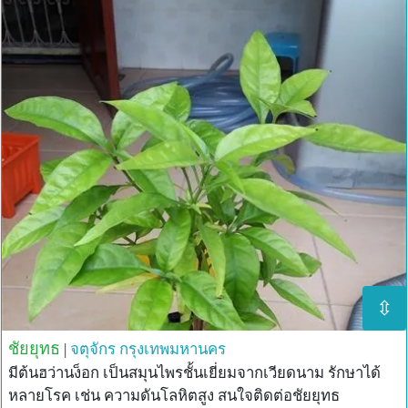
7. รักษาอาการไตอักเสบ ปัสสาวะเป็นเลือด ปัสสาวะขุ่นข้น
8. รักษาอาการโรคมะเร็งปอด มีอาการปวดต่าง ๆ โดยไม่
ทราบสาเหตุ ให้รับประทานต่อไป 100-200 ใบ อาการจะ
หายขาด
9. รักษาโรคตาทุกชนิด เช่น ตาแดง ตาต้อตาห้อเลือด
10. รักษาอาการมดลูกหย่อนของหญิงคลอดบุตรใหม่ ได้ผลดี
ช่วยให้มดลูกเข้าอู่
11. รักษาโรคความดันโลหิตสูง ความดันโลหิตต่ำโรคประสาท
อ่อน ๆ (เพื่อเป็นการสนับสนุนเหตุผลโรคความดันโลหิตสูง ซึ่ง
ผู้เขียนก็เป็นจึงกินเข้าไปครั้งละ 5 ใบ เช้า-เย็น 1 วัน อาการ
หน้ามืดหนักหัวหายไป รู้สึกสบายเบาสมอง)
12. สามารถใช้กับสัตว์ได้จากเอกสารระบุว่าใช้กับไก่ชนหลัง
จากชนไก่แล้ว ต้องการให้ไก่ฟื้นจากอาการบาดเจ็บให้ไก่กิน
ใบของต้นสมุนไพรฮว่านง็อกจะฟื้นตัวได้เร็ว
⇳
รายละเอียดในการใช้รักษาแต่ละโรค
ชัยยุทธ
|
จตุจักร
กรุงเทพมหานคร
1. โรคกระเพาะอาหารเป็นแผล รับประทานครั้งละไม่เกิน 7 ใบ
วันละ 2 ครั้งรับประทานติดต่อกันไปจนครบ 50 ใบ
มีต้นฮว่านง็อก เป็นสมุนไพรชั้นเยี่ยมจากเวียดนาม รักษาได้
2. โรคเลือดออกในลำไส้ รับประทานใบสด 7-13 ใบ หรือคั้น
หลายโรค เช่น ความดันโลหิตสูง สนใจติดต่อชัยยุทธ