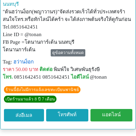
นนทบุรี
"ต้นฮว่านง็อก(พญาวานร)"จัดส่งรวดเร็วได้ทั่วประเทศจร้า
สนใจโทร.หรือทักไลน์ได้คร้า จะได้ส่งภาพต้นจริงให้ดูกันก่อน
Tel.0851642451
Line ID = @tonan
FB Page =โตนานการ์เด้น นนทบุรี
โตนานการ์เด้น
ดูข้อความทั้งหมด
ร้านต้นไม้ตั้งอยู่ที่ซอยนนทบุรี24/1ถนนสนามบินน้ำนนทบุรี
Tag:
ฮว่านง็อก
อยู่ใกล้กับกองสลากและกระทรวงพาณิชย์
ราคา 50.00 บาท
ติดต่อ
พิมพ์ใจ วิเศษพันธุรังษี
เปิดบริการทุกวัน (จ-อา) เวลา9.00น.-18.00น.
โทร.
0851642451 0851642451
ไอดีไลน์
@tonan
จำหน่ายปลีก-ส่ง
ต้นหญ้าหวานและชาหญ้าหวาน/หนานเฉาเหว่ย(ป่าช้าเหงา)/
ร้านนี้ยังไม่มีการแจ้งเลขทะเบียนพานิชย์
พลูคาว/จิงจูฉ่าย/เก๊กฮวยขาว/เก๊กฮวยเหลือง/เฉาก๊วย/วอเต
เปิดร้านมาแล้ว 8 ปี 7 เดือน
อร์เครสฮาวาย/ผักปลัง/อ่อมแซบ/โสมไทย/พรมมิ/ผักไชยา(คะ
น้าแม็กซิกัน)/ผักเชียงดา/ผักกูด/บอระเพ็ด/กระเจียวหวาน/
โทรศัพท์
แอดไลน์
ส่งอีเมล
รางจืด/ย่านางแดง/อัญชันดอกซ้อน/ใบชะพลู/ฟ้าทะลายโจร/
แป๊ะตำปึง/ฮวานง่อก/ทองพันชั่ง/เหงือกปลาหมอ/มัลเบอร์รี่/จิ
วกู่หลาน/เนียมหอม/สเปียร์มิ้นท์/หญ้าเอ็นยืด(ผักกาดน้ำ)/หญ้า