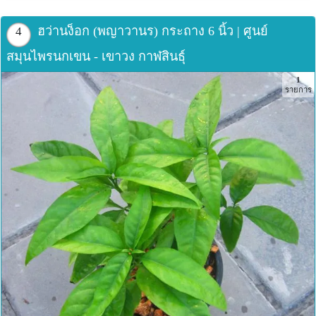
ฮว่านง็อก (พญาวานร) กระถาง 6 นิ้ว | ศูนย์
4
สมุนไพรนกเขน - เขาวง กาฬสินธุ์
1
รายการ