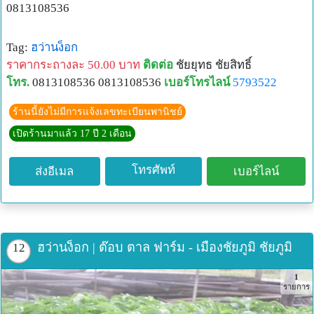
เอาน้ำ วันละ 2 เวลา
0813108536
3. โรคเกี่ยวกับลำไส้ใหญ่เป็นบิดรับประทานครั้งละไม่เกิน 7
ใบ วันละ 2 ครั้ง รับประทานติดต่อกันไปประมาณ 100 ใบ
Tag:
ฮว่านง็อก
4. โรคตับอักเสบ คอพอก รับประทานครั้งละ 7 ใบ วันละ 3 ครั้ง
ราคากระถางละ 50.00 บาท
ติดต่อ
ชัยยุทธ ชัยสิทธิ์
รับประทานติดต่อกันไปจนครบ 150 ใบ
โทร.
0813108536 0813108536
เบอร์โทรไลน์
5793522
5. โรคไตอักเสบ ปวดเป็นประจำรับประทานครั้งละ 3-4 ใบ วัน
ละ 3 ครั้ง รับประทานไปจนครบ 30 ใบ
ร้านนี้ยังไม่มีการแจ้งเลขทะเบียนพานิชย์
6. อาการท้องไส้ไม่ปกติ รับประทาน 7-14 ใบ 2 ครั้ง หาย
เปิดร้านมาแล้ว 17 ปี 2 เดือน
7. ปวดเมื่อยตามร่างกายรับประทาน 7-14 ใบ 2 ครั้ง หาย
8. อาการปัสสาวะแสบ ปัสสาวะเป็นเลือดรับประทาน 14-21 ใบ
โทรศัพท์
ส่งอีเมล
เบอร์ไลน์
โดยการคั้นเอาน้ำข้น ๆ รับประทาน
9. โรคตาแดง รับประทาน 7 ใบ และบด 3 ใบ ปิดที่ตา เวลา
นอน 1 คืน จะหาย
10. โรคความดันสูงจะลดทันทีเมื่อรับประทาน 5-9 ใบ (ผู้เขียน
ฮว่านง็อก | ต๊อบ ตาล ฟาร์ม - เมืองชัยภูมิ ชัยภูมิ
12
ได้ทดลองด้วยตนเองดีสมราคาคุย)
11. แก้โรคเบาหวานผู้ชายรับประทานวันละ 7 ใบ ผู้หญิงรับ
1
ประทานวันละ 9 ใบ ภายใน 90 วัน หาย
รายการ
12. ใช้กับสัตว์ เช่น ไก่เหงา เป็นอหิวาต์ หรือนิวคาสเซิล ให้ไก่