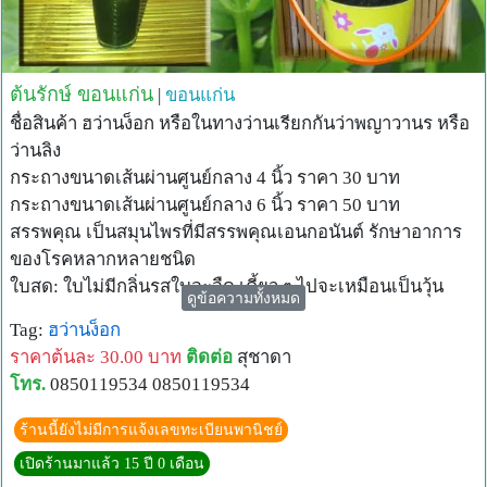
แก้อาการปัสสาวะแสบ ปัสสาวะเป็นเลือด รับประทานโดยคั้น
น้ำข้นๆรับประทาน
แก้โรคตาแดง รับประทาน 7 ใบ และบดปิดที่ตาเวลานอน 1
คืน จะได้ผลดี
ต้นรักษ์ ขอนแก่น
|
ขอนแก่น
แก้โรคความดันโลหิตสูง รับประทาน 9 ใบ
ชื่อสินค้า ฮว่านง็อก หรือในทางว่านเรียกกันว่าพญาวานร หรือ
แก้โรคเบาหวาน ผู้ชายควนรับประทาน/วันมากกว่าผู้หญิง
ว่านลิง
ใช้กับสัตว์ เช่น ไก่ได้ ไก่ชนหลังจากการชนแล้วให้กิน 2-3 ใบ
กระถางขนาดเส้นผ่านศูนย์กลาง 4 นิ้ว ราคา 30 บาท
จะแข็งแรงเหมือนเดิม
กระถางขนาดเส้นผ่านศูนย์กลาง 6 นิ้ว ราคา 50 บาท
สตรีหลังคลอด รับประทานวันละ 1 ใบ ทุกวัน จะทำให้ฟื้นตัวได้
สรรพคุณ เป็นสมุนไพรที่มีสรรพคุณเอนกอนันต์ รักษาอาการ
เร็ว
ของโรคหลากหลายชนิด
หมายเหตุ- ควรใช้ใบสด สีเขียวไม่เหลือง ไม่อ่อนหรือแก่จน
ใบสด: ใบไม่มีกลิ่นรสใบจะจืด เคี้ยว ๆ ไปจะเหมือนเป็นวุ้น
ดูข้อความทั้งหมด
เกินไป
เลี่ยน เคี้ยวแล้วดื่มน้ำตาม รับประทาน เคี้ยว หรือปั่นดื่ม (ควร
Tag:
ฮว่านง็อก
0851019209
ใส่น้ำเย็นปั่น) คั้นและกรองเอาน้ำข้นๆ รับประทานหรือต้มเป็น
ราคาต้นละ 30.00 บาท
ติดต่อ
สุชาดา
น้ำแกงรับประทานก็ได้
โทร.
0850119534 0850119534
เปลือกและราก: สามารถต้มกลั่นเป็นสุราได้ด้วย และรส
สามารถต้มเอาน้ำใสๆ ดื่มได้
ร้านนี้ยังไม่มีการแจ้งเลขทะเบียนพานิชย์
ใบสด: ถ้าเก็บมาแล้วทานไม่หมดสามารถตากแห้งไว้ชงชาดื่ม
เปิดร้านมาแล้ว 15 ปี 0 เดือน
ได้ (ทำแห้งหรือแคปซูลไว้ทานเอง...ราคาไม่แพง)