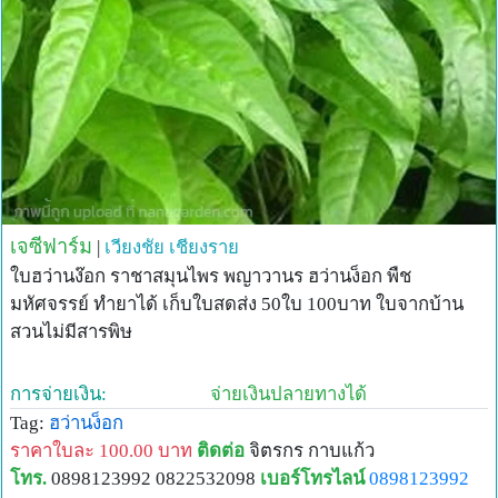
ติดต่อ + พูดคุย 085-2142867 080-1870589 gsm
email:
pcdt59@hotmail.com
เจซีฟาร์ม
|
เวียงชัย
เชียงราย
ใบฮว่านง๊อก ราชาสมุนไพร พญาวานร ฮว่านง็อก พืช
มหัศจรรย์ ทำยาได้ เก็บใบสดส่ง 50ใบ 100บาท ใบจากบ้าน
สวนไม่มีสารพิษ
การจ่ายเงิน:
จ่ายเงินปลายทางได้
Tag:
ฮว่านง็อก
ราคาใบละ 100.00 บาท
ติดต่อ
จิตรกร กาบแก้ว
โทร.
0898123992 0822532098
เบอร์โทรไลน์
0898123992