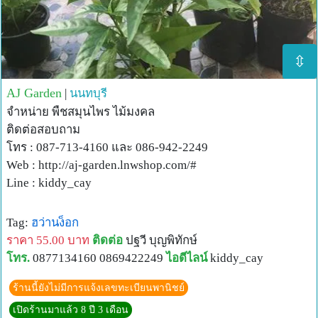
⇳
AJ Garden
|
นนทบุรี
จำหน่าย พืชสมุนไพร ไม้มงคล
ติดต่อสอบถาม
โทร : 087-713-4160 และ 086-942-2249
Web : http://aj-garden.lnwshop.com/#
Line : kiddy_cay
Tag:
ฮว่านง็อก
ราคา 55.00 บาท
ติดต่อ
ปฐวี บุญพิทักษ์
โทร.
0877134160 0869422249
ไอดีไลน์
kiddy_cay
ร้านนี้ยังไม่มีการแจ้งเลขทะเบียนพานิชย์
เปิดร้านมาแล้ว 8 ปี 3 เดือน