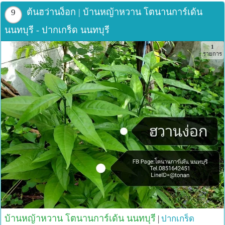
ต้นฮว่านง็อก | บ้านหญ้าหวาน โตนานการ์เด้น
9
นนทบุรี - ปากเกร็ด นนทบุรี
1
รายการ
บ้านหญ้าหวาน โตนานการ์เด้น นนทบุรี
|
ปากเกร็ด