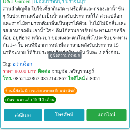
D&T Garden
|
เมืองปราจีนบุรี
ปราจีนบุรี
ส่วนสำคัญคือ ใบใช้เคี้ยวกินสด ๆ หรือคั้นและกรองเอาน้ำข้น
ๆ รับประทานหรือต้มเป็นน้ำแกงรับประทานก็ได้ ส่วนเปลือก
และรากไม้สามารถต้มกลั่นเป็นสุราได้ด้วย ใบไม้ไม่มีกลิ่นและ
รส สามารถต้มเอาน้ำใส ๆ ดื่มได้ส่วนการรับประทานมากหรือ
น้อย อยู่ที่ธาตุ หนัก-เบา ของแต่ละคนโดยทั่วไปจะรับประทาน
กัน 1-4 ใบ คนที่มีอาการหน้ามืดตาลายหลังรับประทาน 15
นาทีจะหาย ให้รับประทานติดต่อกัน 7 วัน วันละ 2 ครั้งก่อน
ดูข้อความทั้งหมด
อาหาร
Tag:
ฮว่านง็อก
จากหลักฐานคนไข้รายหนึ่งหลังจากรักษาโรคมะเร็งตับจากยา
ราคา 80.00 บาท
ติดต่อ
ชาญชัย เจริญราษฎร์
นานาชนิดไม่หาย เมื่อได้รับประทานใบสดของต้นฮว่านง็อก
โทร.
0852142867 0852142867
ไอดีไลน์
dt8051
คนไข้มีปฏิกิริยาตอบรับอย่างไม่น่าเชื่อ จากการมีไข้สูงถึง 40
องศา ลดลงเหลือ 37 องศา การเจ็บปวดลดลงมาก ผิวหนังเคย
ร้านนี้ยังไม่มีการแจ้งเลขทะเบียนพานิชย์
เหลืองก็ลดลง หน้าท้องแฟบลงตัวเบาทำให้คนไข้ลุกขึ้นมาสนท
เปิดร้านมาแล้ว 15 ปี 3 เดือน
นาได้
ทำไม คนไข้จึงฟื้นตัวเร็วขนาดนั้นหลังจากรับประทานได้ 20
โทรศัพท์
แอดไลน์
ส่งอีเมล
นาที ยาได้ออกฤทธิ์ รับประทาน 5 ใบ จะลดความเจ็บปวดได้ 3
ชั่วโมง รับประทาน 7 ใบ ลดได้ 5 ชั่วโมงเสมือนหนึ่งยาวิเศษ