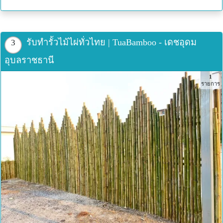
รับทำรั้วไม้ไผ่ทั่วไทย | TuaBamboo - เดชอุดม
3
อุบลราชธานี
1
รายการ