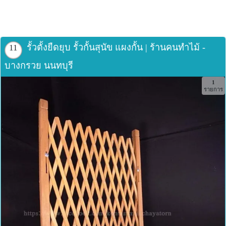
รั้วตั้งยืดยุบ รั้วกั้นสุนัข แผงกั้น | ร้านคนทำไม้ -
11
บางกรวย นนทบุรี
1
รายการ