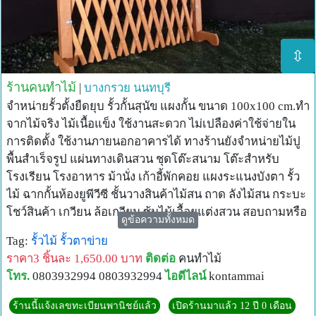
⇳
ร้านคนทำไม้
|
บางกรวย
นนทบุรี
จำหน่ายรั้วตั้งยืดยุบ รั้วกั้นสุนัข แผงกั้น ขนาด 100x100 cm.ทำ
จากไม้จริง ไม้เนื้อแข็ง ใช้งานสะดวก ไม่เปลืองค่าใช้จ่ายใน
การติดตั้ง ใช้งานภายนอกอาคารได้ ทางร้านยังจำหน่ายไม้ปู
พื้นสำเร็จรูป แผ่นทางเดินสวน ชุดโต๊ะสนาม โต๊ะสำหรับ
โรงเรียน โรงอาหาร ม้านั่ง เก้าอี้พักคอย แผงระแนงบังตา รั้ว
ไม้ ฉากกั้นห้องยูพีวีซี ชั้นวางสินค้าไม้สน ถาด ลังไม้สน กระบะ
โชว์สินค้า เกวียน ล้อเกวียน ซุ้มไม้เลื้อยแต่งสวน สอบถามหรือ
ดูข้อความทั้งหมด
สั่งทำงานตามขนาดได้ทางไลน์ไอดี kontammai โทร. 086-
Tag:
รั้วไม้
รั้วตาข่าย
3670371,080-3932994 หรือทางเพจเฟสบุ๊ค kontammai และ
ราคา3 ชิ้นละ 1,650.00 บาท
ติดต่อ
คนทำไม้
เพจ Boxsshop ร้านกล่องไม้
โทร.
0803932994 0803932994
ไอดีไลน์
kontammai
ร้านนี้แจ้งเลขทะเบียนพานิชย์แล้ว
เปิดร้านมาแล้ว 12 ปี 0 เดือน