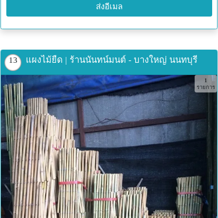
ส่งอีเมล
แผงไม้ยืด | ร้านนันทน์มนต์ - บางใหญ่ นนทบุรี
13
1
รายการ