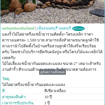
mebamboothailand
|
เมืองนนทบุรี
นนทบุรี
ผู้สนับสนุน
แผงรั้วไม้ไผ่ผ่าครึ่งแช่น้ำยารวมติดตั้ง+โครงเหล็ก ราคา
ตารางเมตรละ 1,500 บาท สามารถสั่งทำตามขนาดลูกค้าใช้
ทางเรานำไปติดตั้งในบ้านหรือสวนลูกค้าให้เสร็จเรียบร้อย
ครับ โดยช่างไปบริการยึดกับผนังปูน หรือโครงไม้และเหล็กได้
เลยครับ
ไม้ไผ่เลี้ยงแช่น้ำยากันมอดและแมลง ขนาด 2” เหมาะสำหรับ
งานทำรั้ว ตีระแนงฝ้าและเพดาน รับตัดขนาดตามต้องการ
ดูข้อความทั้งหมด
มีอายุการใช้งานทนทาน 10 ปีขึ้นไป
วัสดุ:
งานไม้ไผ่ ในปัจจุบัน มีความนิยมแพร่หลายในกลุ่มลูกค้าที่
ไม้ไผ่ผ่าครึ่งแช่น้ำยากันมอดและแมลง
ต้องการบรรยากาศธรรมชาติ โดยเลือกไม้ไผ่เป็นวัสดุในการ
สี:
สีเขียวเหลือง
ทำรั้ว ทำผนัง หรือฝาบ้าน เพื่อให้มุมมองของที่อยู่อาศัยมีความ
อายุของสินค้า:
10 ปี
อ่อนโยน ไม่แข็งกระด้างจนเกินไป และสามารถหาวัสดุในท้อง
เวลาการรับประกัน:
1 ปี
ถิ่นนั้นๆ มาใช้งานให้เกิดประโยชน์อย่างสูงสุด