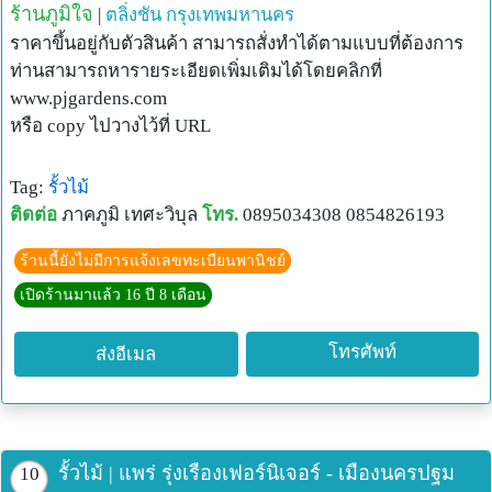
ร้านภูมิใจ
|
ตลิ่งชัน
กรุงเทพมหานคร
ราคาขึ้นอยู่กับตัวสินค้า สามารถสั่งทำได้ตามแบบที่ต้องการ
ท่านสามารถหารายระเอียดเพิ่มเติมได้โดยคลิกที่
www.pjgardens.com
หรือ copy ไปวางไว้ที่ URL
Tag:
รั้วไม้
ติดต่อ
ภาคภูมิ เทศะวิบุล
โทร.
0895034308 0854826193
ร้านนี้ยังไม่มีการแจ้งเลขทะเบียนพานิชย์
เปิดร้านมาแล้ว 16 ปี 8 เดือน
โทรศัพท์
ส่งอีเมล
รั้วไม้ | แพร่ รุ่งเรืองเฟอร์นิเจอร์ - เมืองนครปฐม
10