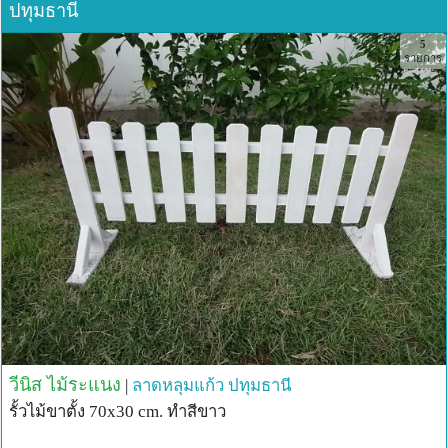
ปทุมธานี
5
รายการ
วีนิส ไม้ระแนง
|
ลาดหลุมแก้ว
ปทุมธานี
รั้วไม้ขาตั้ง 70x30 cm. ทำสีขาว