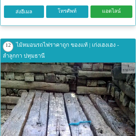
โทรศัพท์
แอดไลน์
ส่งอีเมล
ไม้หมอนรถไฟราคาถูก ของแท้ | เก่งเฮงเฮง -
12
ลำลูกกา ปทุมธานี
1
รายการ