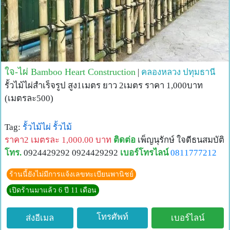
ใจ-ไผ่ Bamboo Heart Construction
|
คลองหลวง
ปทุมธานี
รั้วไม้ไผ่สำเร็จรูป สูง1เมตร ยาว 2เมตร ราคา 1,000บาท
(เมตรละ500)
Tag:
รั้วไม้ไผ่
รั้วไม้
ราคา2 เมตรละ 1,000.00 บาท
ติดต่อ
เพ็ญนุรักษ์ ใจดีธนสมบัติ
โทร.
0924429292 0924429292
เบอร์โทรไลน์
0811777212
ร้านนี้ยังไม่มีการแจ้งเลขทะเบียนพานิชย์
เปิดร้านมาแล้ว 6 ปี 11 เดือน
โทรศัพท์
ส่งอีเมล
เบอร์ไลน์