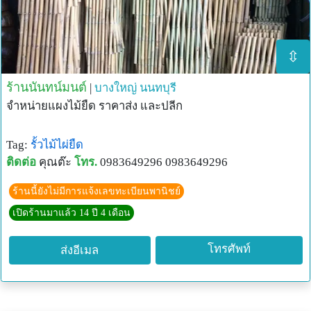
⇳
ร้านนันทน์มนต์
|
บางใหญ่
นนทบุรี
จำหน่ายแผงไม้ยืด ราคาส่ง และปลีก
Tag:
รั้วไม้ไผ่ยืด
ติดต่อ
คุณต๊ะ
โทร.
0983649296 0983649296
ร้านนี้ยังไม่มีการแจ้งเลขทะเบียนพานิชย์
เปิดร้านมาแล้ว 14 ปี 4 เดือน
โทรศัพท์
ส่งอีเมล