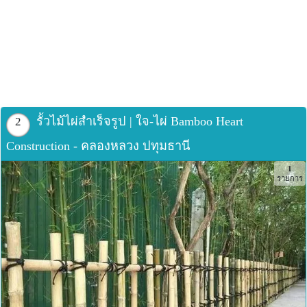
#จัดส่งทั่วประเทศ #bambooplywood #bambootreatment
#kerry #kerryexpress #bambooproduct #bamboopanel
#bambooceiling
รั้วไม้ไผ่สำเร็จรูป | ใจ-ไผ่ Bamboo Heart
2
Construction - คลองหลวง ปทุมธานี
1
รายการ