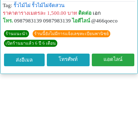
Tag:
รั้วไม้ไผ่
รั้วไม้ไผ่จัดสวน
ประโยชน์ใช้งาน นำมาใช้เป็นรั้ว กำแพง ระแนงฝ้าเพดาน งาน
ราคาตารางเมตรละ 1,500.00 บาท
ติดต่อ
เอก
ตกแต่งภายนอกและภายใน
โทร.
0987983139 0987983139
ไอดีไลน์
@466qoeco
ราคารั้วไม้ไผ่แช่น้ำยา รวมโครงสร้างเหล็ก+ติดตั้ง
รั้วไม้ไผ่เลี้ยงผ่าครึ่งแช่น้ำยา ตารางเมตรละ 1,500 บาท
ร้านแนะนำ
ร้านนี้ยังไม่มีการแจ้งเลขทะเบียนพานิชย์
รั้วไม้ไผ่เลี้ยงเต็มลำแช่น้ำยากัน ตารางเมตรละ 2,000 บาท
เปิดร้านมาแล้ว 6 ปี 6 เดือน
บริการขัดเกลาข้อ ทำความสะอาดไม้ไผ่ ตัดตามขนาด แพคใส่
กล่อง แพคกิ้ง พร้อมใช้งาน บริการส่งทั้งในและต่างประเทศ
โทรศัพท์
แอดไลน์
ส่งอีเมล
ต่างจังหวัดส่ง Kerry ได้
สอบถามและสั่งซื้อ
Tel : 0987983139
Add Line@ : @466qoeco (มีแอดด้านหน้าด้วย)
หรือ กด : https://lin.ee/jKo7rhR
Inbox page : http://m.me/mebamboothailand
#พื้นไม้ไผ่ #ไม้ไผ่สาน #ไม้ไผ่ซีกสาน #madebyorder #ไม้ไผ่แช่
น้ำยา #ไม้ไผ่ตกแต่ง #รั้วไม้ไผ่ #ไม้ไผ่ผ่าครึ่ง #ไม้ไผ่ผ่า #ไม้ไผ่
อัด #ตกแต่งบ้าน #รั้วไม้ไผ่ #บ้านและสวน #ตกแต่งสวน
#ไม้ไผ่ #สวนญี่ปุ่น #worldwideshipping #bamboo #ส่งเคอรี่