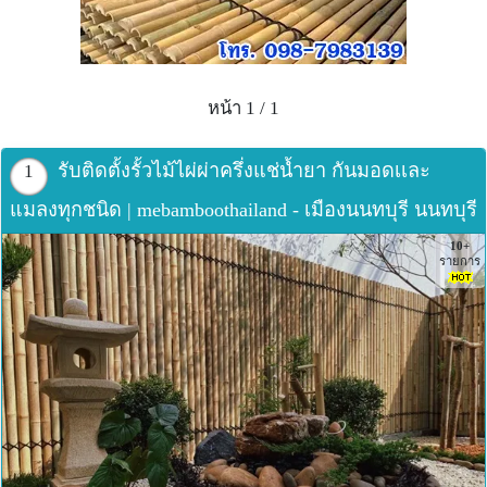
หน้า 1 / 1
รับติดตั้งรั้วไม้ไผ่ผ่าครึ่งแช่น้ำยา กันมอดเเละ
1
แมลงทุกชนิด | mebamboothailand - เมืองนนทบุรี นนทบุรี
10+
รายการ