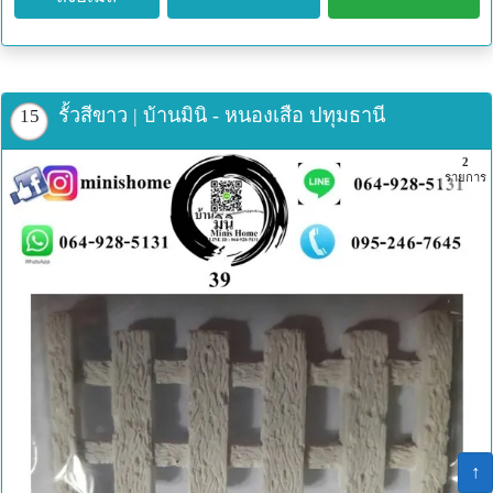
- จำหน่ายสวนถาด สวนกระถาง รับจัดตู้ปลาสวยงาม
- จำหน่ายต้นไม้ทุกชนิด รับจัดหาต้นไม้ตามความต้องการของ
ลูกค้า
สนใจสอบถามรายละเอียดและเรียกใช้บริการได้ที่
คุณเกียรติ
รั้วสีขาว | บ้านมินิ - หนองเสือ ปทุมธานี
15
โทร 0892423486 ไลน์ไอดี Love_aholic_
2
รับชมผลงานได้ที่
รายการ
Tiktok : @kiatt2523
Ig : SKGardent
Facebook : สวนสวยฟ้าใส
คุณปอ
โทร 0636232698
Facebook : สวนสวยฟ้าใส
#อู่เงิน #อู่เงินการ์เด้นท์ #อู่เงินการ์เดนท์ #สวนสวยฟ้าใส #สวน
ถาดตาเกียรติ #อู่เงินกรุ๊ป #skgardent #kiatt2523
อู่เงินการ์เด้นท์ ยินดีให้บริการครับ
↑