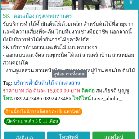
⇳
SK
|
ดอนเมือง
กรุงเทพมหานคร
รับบริการทำไม้ค้ำยันต้นไม้ด้วยเหล็ก สำหรับต้นไม้ที่อายุมาก
และมีความเสี่ยงที่จะล้ม โดยทีมงานช่างมืออาชีพ นอกจากนี้
ยังมีบริการทำไม้ค้ำยันจากไม้ยูคาลิปตัส
SK บริการด้านสวนและต้นไม้แบบครบวงจร
- ออกแบบและจัดสวนทุกชนิด ได้แก่ สวนหน้าบ้าน สวนหย่อม
สวนคอนโด
- งานดูแลสวน สวนหน้าบ้าน สวนหย่อมหมู่บ้าน คอนโด ต้นไม้
ดูข้อความทั้งหมด
ในคอนโด
Tag:
บริการค้ำยันต้นไม้
ตกแต่งสวน
- งานไม้ค้ำยันต้นไม้เล็ก ต้นไม้ใหญ่ ไม้ค้ำยันเหล็ก
ราคาบาท ต่อ ต้นละ 15,000.00 บาท
ติดต่อ
สมเกียรติ บุญชู
- งานตัดต้นไม้ รื้อถอนรากต้นไม้ใหญ่ โค่นต้นไม้
โทร.
0892423486 0892423486
ไอดีไลน์
Love_aholic_
- รับตัดหญ้า ใส่ปุ๋ย ดูแลสนามหญ้า ทุกประเภท เช่น หญ้า
สนามกอล์ฟ สนามฟุตบอล สนามเด็กเล่น สวนสาธารณะ
ร้านนี้ยังไม่มีการแจ้งเลขทะเบียนพานิชย์
สนามหญ้าหน้าบ้าน
เปิดร้านมาแล้ว 3 ปี 11 เดือน
- รับจัดต้นไม้ ดอกไม้ ช่อดอกไม้ในงานพิธีต่างๆ เช่น งาน
แต่งงาน งานบวช วันสำคัญต่างๆ
โทรศัพท์
แอดไลน์
ส่งอีเมล