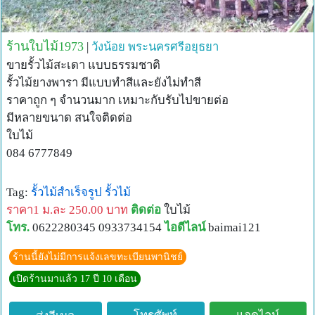
ร้านใบไม้1973
|
วังน้อย
พระนครศรีอยุธยา
ขายรั้วไม้สะเดา แบบธรรมชาติ
รั้วไม้ยางพารา มีแบบทำสีและยังไม่ทำสี
ราคาถูก ๆ จำนวนมาก เหมาะกับรับไปขายต่อ
มีหลายขนาด สนใจติดต่อ
ใบไม้
084 6777849
Tag:
รั้วไม้สำเร็จรูป
รั้วไม้
ราคา1 ม.ละ 250.00 บาท
ติดต่อ
ใบไม้
โทร.
0622280345 0933734154
ไอดีไลน์
baimai121
ร้านนี้ยังไม่มีการแจ้งเลขทะเบียนพานิชย์
เปิดร้านมาแล้ว 17 ปี 10 เดือน