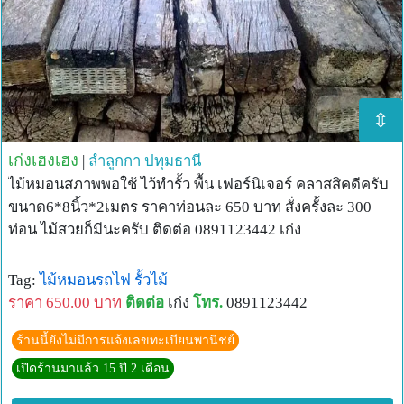
⇳
เก่งเฮงเฮง
|
ลำลูกกา
ปทุมธานี
ไม้หมอนสภาพพอใช้ ไว้ทำรั้ว พื้น เฟอร์นิเจอร์ คลาสสิคดีครับ
ขนาด6*8นิ้ว*2เมตร ราคาท่อนละ 650 บาท สั่งครั้งละ 300
ท่อน ไม้สวยก็มีนะครับ ติดต่อ 0891123442 เก่ง
Tag:
ไม้หมอนรถไฟ
รั้วไม้
ราคา 650.00 บาท
ติดต่อ
เก่ง
โทร.
0891123442
ร้านนี้ยังไม่มีการแจ้งเลขทะเบียนพานิชย์
เปิดร้านมาแล้ว 15 ปี 2 เดือน