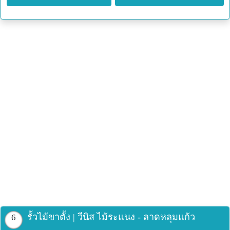
รั้วไม้ขาตั้ง | วีนิส ไม้ระแนง - ลาดหลุมแก้ว
6