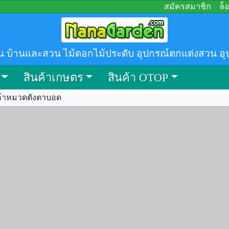
สมัครสมาชิก
ล็
น บ้านและสวน ไม้ดอกไม้ประดับ อุปกรณ์ตกแต่งสวน อุ
สินค้าเกษตร
สินค้า OTOP
ค้าหมวดตังตาบอด