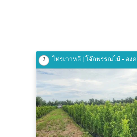
ไทรเกาหลี | โจ๊กพรรณไม้ - อง
2