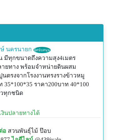
ษ์
นครนายก
ผู้สนับสนุน
 มีทุกขนาดถึงความสุง4เมตร
ปลายทาง พร้อมจำหน่ายดินผสม
ูนตรงจากโรงงานทรงรางข้าวหมู
 35*100*35 ราคา200บาท 40*100
วทุกชนิด
ยเงินปลายทางได้
ต่อ
สวนพันธุ์ไม้ ป๊อบ
6877
ไอดีไลน์
@439iyale