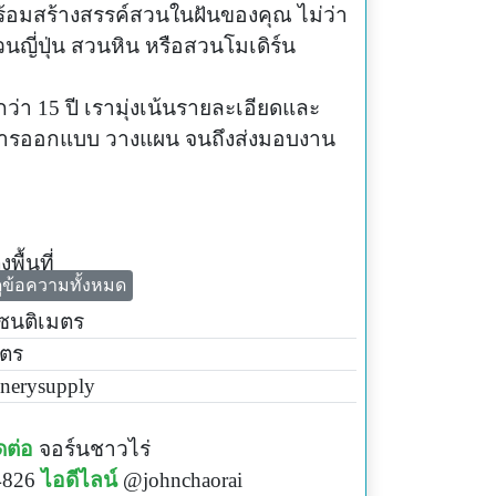
พร้อมสร้างสรรค์สวนในฝันของคุณ ไม่ว่า
ญี่ปุ่น สวนหิน หรือสวนโมเดิร์น
า 15 ปี เรามุ่งเน้นรายละเอียดและ
ต่การออกแบบ วางแผน จนถึงส่งมอบงาน
พื้นที่
ูข้อความทั้งหมด
ลังติดตั้ง
เซนติเมตร
จของคุณให้มีชีวิตชีวา สวนที่ดีช่วยเสริม
มตร
มูลค่าให้กับพื้นที่ของคุณ!
nerysupply
ึกษาฟรี!
1894 **
Line OA @aiidea**
ดต่อ
จอร์นชาวไร่
4826
ไอดีไลน์
@johnchaorai