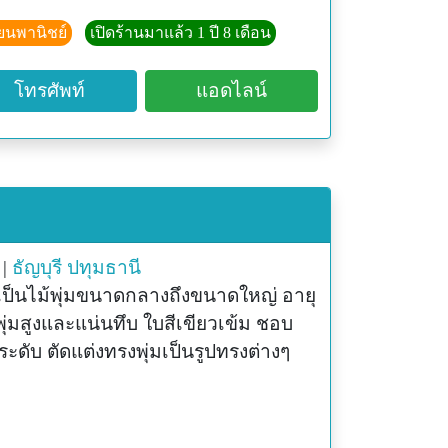
ามสุขให้คุณ ด้วยมืออาชีพตัวจริง!**
ียนพานิชย์
เปิดร้านมาแล้ว 1 ปี 8 เดือน
โทรศัพท์
แอดไลน์
|
ธัญบุรี
ปทุมธานี
เป็นไม้พุ่มขนาดกลางถึงขนาดใหญ่ อายุ
ุ่มสูงและแน่นทึบ ใบสีเขียวเข้ม ชอบ
ะดับ ตัดแต่งทรงพุ่มเป็นรูปทรงต่างๆ