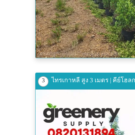
ไทรเกาหลี สูง 3 เมตร | คีย์โฮล
3