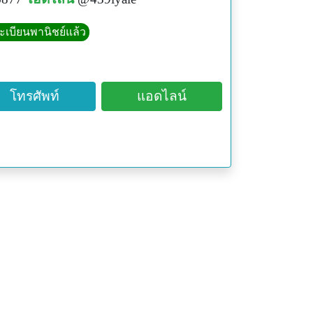
ทะเบียนพานิชย์แล้ว
โทรศัพท์
แอดไลน์