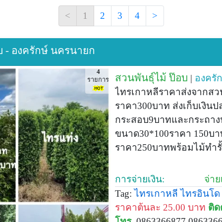
<
1
2
3
4
>
อบ - องครักษ์ นครนายก
4
สวนพันธุ์ไม้ ป๊อบ
|
องครัก
รายการ
ไทรเกาหลีราคาส่งจากสวน
ราคา300บาท ส่งเก็บเงิน
กระสอบ9บาทและกระถางป
ขนาด30*100ราคา 150บาท
ราคา250บาทพร้อมไม้ทำรั้
การจ่ายเงิน:
จ่า
Tag:
ไทรเกาหลี
ไทรอินโด
ราคาต้นละ 25.00 บาท
ติด
โทร.
0863366877 086336