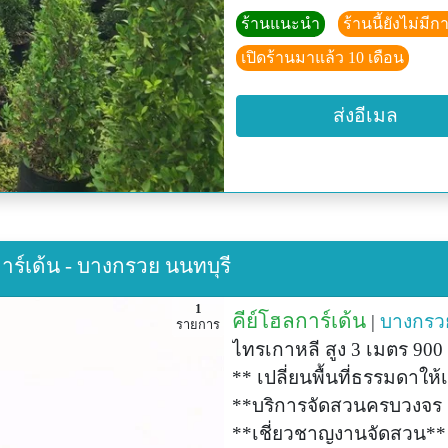
ร้านแนะนำ
ร้านนี้ยังไม่ม
เปิดร้านมาแล้ว 10 เดือน
ส่งอีเมล
การ์เด้น - บางกรวย นนทบุรี
1
คีย์โฮลการ์เด้น
|
บางกรว
รายการ
ไทรเกาหลี สูง 3 เมตร 900
** เปลี่ยนพื้นที่ธรรมดาให้
**บริการจัดสวนครบวงจร 
**เชี่ยวชาญงานจัดสวน**