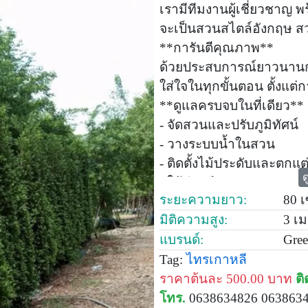
เรามีทีมงานผู้เชี่ยวชาญ 
จะเป็นสวนสไตล์อังกฤษ สวน
**การันตีคุณภาพ**
ด้วยประสบการณ์ยาวนานกว่
ใส่ใจในทุกขั้นตอน ตั้งแ
**ดูแลครบจบในที่เดียว**
- จัดสวนและปรับภูมิทัศน์
- วางระบบน้ำในสวน
- ติดตั้งไม้ประดับและตกแต่ง
ด
- ให้คำปรึกษาและดูแลสวนห
ระยะความยาว:
80 
เปลี่ยนพื้นที่บ้านและธุรกิ
มิติความสูง:
3 เ
ความสุข ความสงบ และเพิ่ม
แบรนด์:
Gree
ติดต่อเราวันนี้เพื่อรับคำปร
**เบอร์โทรติดต่อ 082013
Tag:
ไทรเกาหลี
**ช่องทางการติดต่อผ่าน 
ราคาต้นละ 500.00 บาท
ติ
**www.ideasgarden.com**
โทร.
0638634826 063863