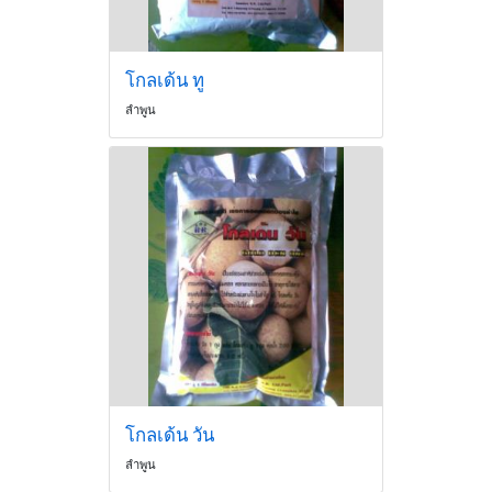
โกลเด้น ทู
ลำพูน
โกลเด้น วัน
ลำพูน