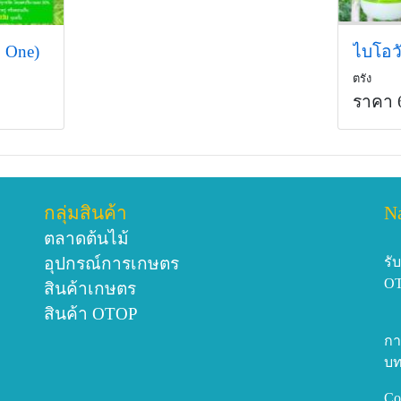
o One)
ไบโอวั
ตรัง
ราคา 
กลุ่มสินค้า
N
ตลาดต้นไม้
อุปกรณ์การเกษตร
รั
O
สินค้าเกษตร
สินค้า OTOP
กา
บท
Co