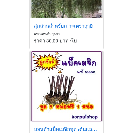
สุ่มสานสำหรับเกาะเคราฤๅษี
พระนครศรีอยุธยา
ราคา 80.00 บาท
/ใบ
บอนดำแบ็คเมจิกชุด5ต้นแถมฟรี1ต้น