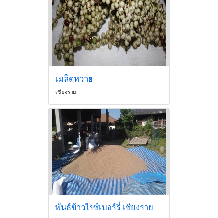
เมล็ดหวาย
เชียงราย
พันธ์ข้าวไรซ์เบอร์รี่ เชียงราย