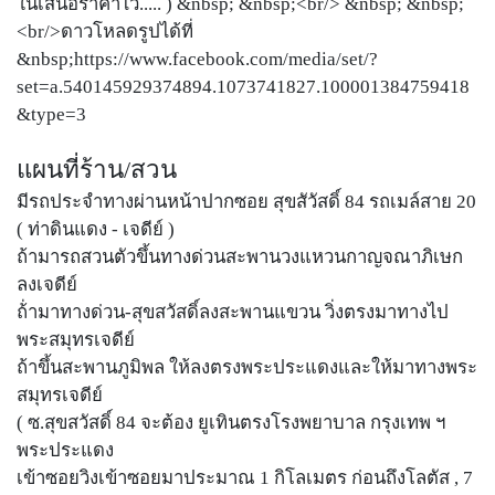
ในเสนอราคาไว้..... ) &nbsp; &nbsp;<br/> &nbsp; &nbsp;
<br/>ดาวโหลดรูปได้ที่
&nbsp;https://www.facebook.com/media/set/?
set=a.540145929374894.1073741827.100001384759418
&type=3
แผนที่ร้าน/สวน
มีรถประจำทางผ่านหน้าปากซอย สุขสัวัสดิ์ 84 รถเมล์สาย 20
( ท่าดินแดง - เจดีย์ )
ถ้ามารถสวนตัวขึ้นทางด่วนสะพานวงแหวนกาญจณาภิเษก
ลงเจดีย์
ถ้่ามาทางด่วน-สุขสวัสดิ์ลงสะพานแขวน วิ่งตรงมาทางไป
พระสมุทรเจดีย์
ถ้าขึ้นสะพานภูมิพล ให้ลงตรงพระประแดงและให้มาทางพระ
สมุทรเจดีย์
( ซ.สุขสวัสดิ์ 84 จะต้อง ยูเทินตรงโรงพยาบาล กรุงเทพ ฯ
พระประแดง
เข้าซอยวิงเข้าซอยมาประมาณ 1 กิโลเมตร ก่อนถึงโลตัส , 7