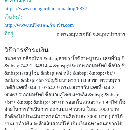
ลิงค์ร้าน/สวน:
https://www.nanagarden.com/shop/6837
เว็บไซต์:
http://www.สปริงเกลอร์มาร์ท.com
ที่อยู่:
อ.พระสมุทรเจดีย์ จ.สมุทรปราการ
วิธีการชำระเงิน
ธนาคาร กสิกรไทย &nbsp;สาขา บิ๊กซีราษบูรณะ เลขที่บัญชี
&nbsp; 742-2-34814-4 &nbsp;ประเภท ออมทรัพย์ ชื่อบัญชี
&nbsp;นายลู่ไชย &nbsp;แซ่ หลิง &nbsp; &nbsp;<br/>
&nbsp; &nbsp;<br/>บัญชี ธนาคาร TTB สาขา พระสมุทร
เจดีย์ เลขที่ 044-1-07642-9 กระแสรายวัน เลขที่ 044-2-
90463-7 ออมทรัพย์ ชื่อนายลู่ไชย แซ่หลิง &nbsp; &nbsp;
<br/> &nbsp; &nbsp;<br/>การออกใบเสนอราคา จะมีค่าใช้
จ่ายในการดำเนินการ ออกแบบ คำนวณ ใบละ 1000 บาท
ถ้าต้องไปประเมินราคาหน้างานคิดใบละ 3000 บาท ( ถ้าได้
งานมาทำจริง จะคืนเงินส่วนนี้ให้ เก็บเงินเฉพาะคนอยากได้