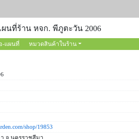
แผนที่ร้าน หจก. พีภูตะวัน 2006
อ-แผนที่
หมวดสินค้าในร้าน
06
arden.com/shop/19853
มา จ.นครราชสีมา