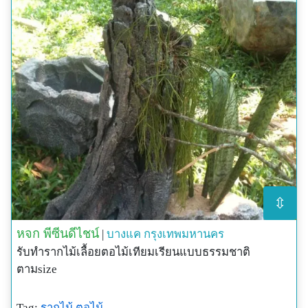
⇳
หจก พีซีนดีไชน์
|
บางแค
กรุงเทพมหานคร
รับทำรากไม้เลื้อยตอไม้เทียมเรียนแบบธรรมชาติ
ตามsize
Tag:
รากไม้
ตอไม้