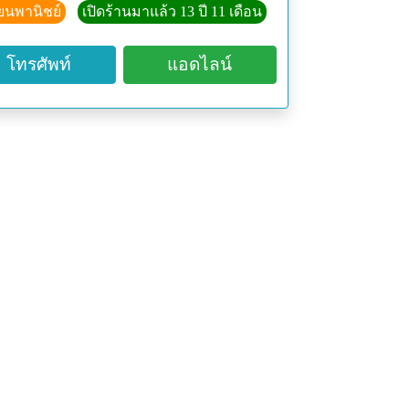
ียนพานิชย์
เปิดร้านมาแล้ว 13 ปี 11 เดือน
มสินค้า
คืนสินค้า หากมีการโอนเงินแล้ว
โทรศัพท์
แอดไลน์
จไม่ตรงตามภาพ หรือมีใบหัก สภาพถึง
งถ่ายภาพสินค้า เมื่อได้รับสินค้า
ขึ้นอยู่กับดุลยพินิจของทางร้านเท่านั้น
น 3 วัน ไม่มีการรับของ ทางร้านไม่
า โล๊ะ โปรโมชั่น เล่นเกม สินค้าเหมา
ค้าทุกกรณี
ค้านำเข้า
ยพันธุ์ ฯลฯ) ไม่แลกเปลี่ยน ไม่แลกคืน
ันว่าได้รับสินค้าแน่นอน
นค้าพร้อมส่ง จ่ายส่วนที่เหลือ + ค่าส่ง
 20-60 วัน แล้วแต่ประเภทของพันธุ์