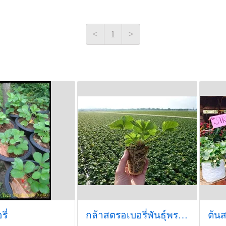
ไม้
ติดต่อ MAomblooms [เอ็ม
<
1
>
1. เบอร์โทร : 081-5949163
2. Line : maomblooms : @
^o^ ขอบคุณที่เกิดมารู้จักก
ี่
กล้าสตรอเบอรี่พันธุ์พระราชทาน80 พันธุ์หว
ต้นส