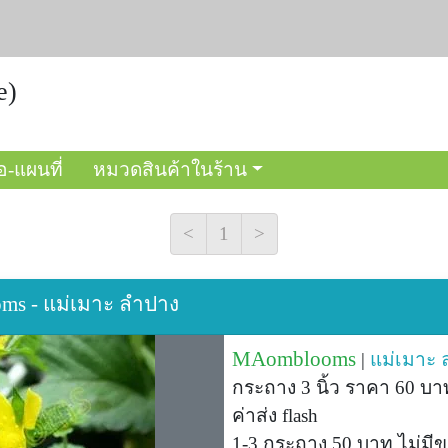
e)
อ-แผนที่
หมวดสินค้าในร้าน
<
1
>
oms - แม่เมาะ ลำปาง
MAomblooms
|
แม่เมาะ
กระถาง 3 นิ้ว ราคา 60 บา
ค่าส่ง flash
1-3 กระถาง 50 บาท ไม่ม