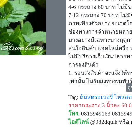
4-6 กระถาง 60 บาท ไม่ม
7-12 กระถาง 70 บาท ไม่มี
ภาพเพียงตัวอย่าง ขนาดโด
ช่องทางการจำหน่ายหลายท
บางอย่างมีเฉพาะบางฤดูก
สนใจสินค้า แอดไลน์หรือ ส
ไม่มีบริการเก็บเงินปลายท
การส่งสินค้า
1. รอบส่งสินค้าจะแจ้งให้ท
เท่านั้น ไม่รับส่งทางรถทั
ดู
2. เมื่อส่งของแล้วจะแจ้งใ
Tag:
ต้นสตรอเบอรี่
ไหลสตร
หรือเช้าอีกวัน
ราคากระถาง 3 นิ้วละ 60.
3. ท่านลูกค้าที่น่ารักต้อ
โทร.
0815949163 081594
หากมีอะไรแปลกๆ แจ้งได้เพ
ไอดีไลน์
@982dqulh หรือ
4. ถ้าโอนเงินมาแล้ว ภายใน
แจ้งให้ทราบทันที