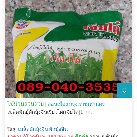
⇳
ไม้ม่วนสวนสวย
|
ดอนเมือง
กรุงเทพมหานคร
เมล็ดพันธุ์ผักบุ้งจีนเรียวไผ่(เจียไต๋)1 กก.
Tag:
เมล็ดผักบุ้งจีน
ผักบุ้งจีน
ราคา1 กิโลกรัมละ 150.00 บาท
ติดต่อ
สถาพร พันธ์ภู่