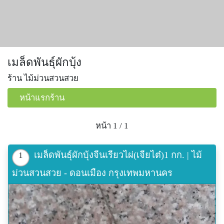
เมล็ดพันธุ์ผักบุ้ง
ร้าน ไม้ม่วนสวนสวย
หน้าแรกร้าน
หน้า 1 / 1
เมล็ดพันธุ์ผักบุ้งจีนเรียวไผ่(เจียไต๋)1 กก. | ไม้
1
ม่วนสวนสวย - ดอนเมือง กรุงเทพมหานคร