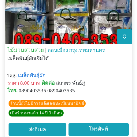
⇳
ไม้ม่วนสวนสวย
|
ดอนเมือง
กรุงเทพมหานคร
เมล็ดพันธุ์ผักเจียไต๋
Tag:
เมล็ดพันธุ์ผัก
ราคา 8.00 บาท
ติดต่อ
สถาพร พันธ์ภู่
โทร.
0890403535 0890403535
ร้านนี้ยังไม่มีการแจ้งเลขทะเบียนพานิชย์
เปิดร้านมาแล้ว 14 ปี 3 เดือน
โทรศัพท์
ส่งอีเมล