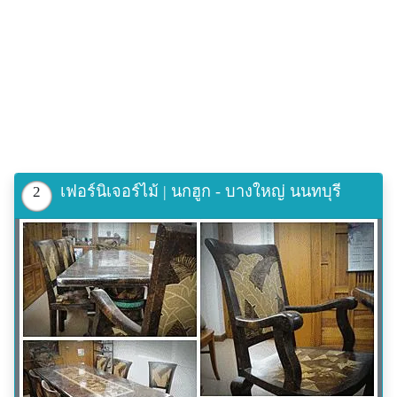
เฟอร์นิเจอร์ไม้ | นกฮูก - บางใหญ่ นนทบุรี
2