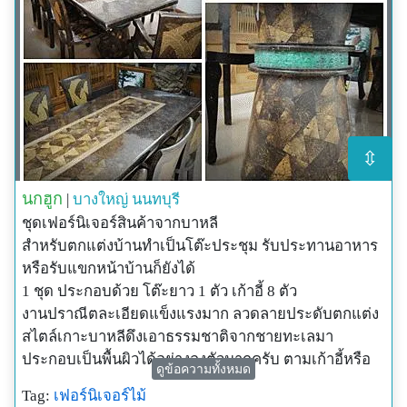
⇳
นกฮูก
|
บางใหญ่
นนทบุรี
ชุดเฟอร์นิเจอร์สินค้าจากบาหลี
สำหรับตกแต่งบ้านทำเป็นโต๊ะประชุม รับประทานอาหาร
หรือรับแขกหน้าบ้านก็ยังได้
1 ชุด ประกอบด้วย โต๊ะยาว 1 ตัว เก้าอี้ 8 ตัว
งานปราณีตละเอียดแข็งแรงมาก ลวดลายประดับตกแต่ง
สไตล์เกาะบาหลีดึงเอาธรรมชาติจากชายทะเลมา
ประกอบเป็นพื้นผิวได้อย่างลงตัวมากครับ ตามเก้าอี้หรือ
ดูข้อความทั้งหมด
โต๊ะ ไม่ได้เขียนลายขึ้นมาแต่เอาวัสดุที่เป็นไม้มาขัดให้
Tag:
เฟอร์นิเจอร์ไม้
เรียบเป็นเนื้อเดียวกัน สวยงามมากครับ