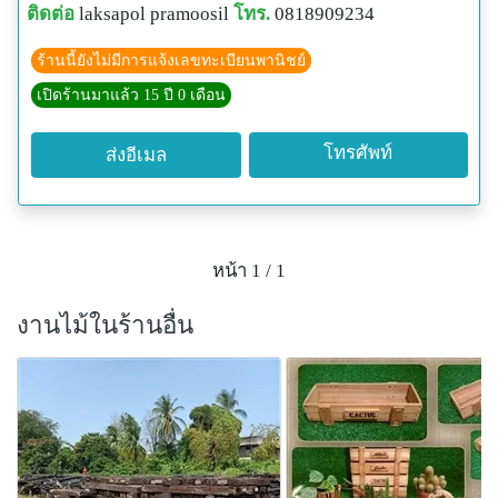
ติดต่อ
laksapol pramoosil
โทร.
0818909234
สินค้าพิเศษมีชิ้นเดียว หิ้วมาจากเกาะบาหลีเช่นกันครับ
เชิญชมหรือพูดคุยสอบถามได้ที่
ร้านนี้ยังไม่มีการแจ้งเลขทะเบียนพานิชย์
e-mail:
gncover@gmail.com
เปิดร้านมาแล้ว 15 ปี 0 เดือน
โทรศัพท์
ส่งอีเมล
หน้า 1 / 1
งานไม้ในร้านอื่น