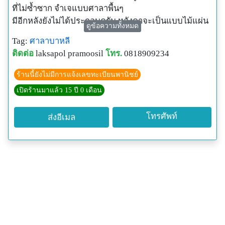
ที่ไม่ซ้ำซาก จำเจแบบศาลาพื้นๆ
มีอีกหลังยังไม่ได้ประกอบครับ หลังคาจะเป็นแบบไม้แผ่น
ดูข้อความทั้งหมด
เรียงไม่เหมือนหลังนี้
Tag:
ศาลาบาหลี
จะมุงด้วยต้นลูกชิด ราคาโทรมาคุยกันสนุกกว่าและแวะ
ติดต่อ
laksapol pramoosil
โทร.
0818909234
มาชมของจริงได้
ร้านนี้ยังไม่มีการแจ้งเลขทะเบียนพานิชย์
เปิดร้านมาแล้ว 15 ปี 0 เดือน
โทรศัพท์
ส่งอีเมล