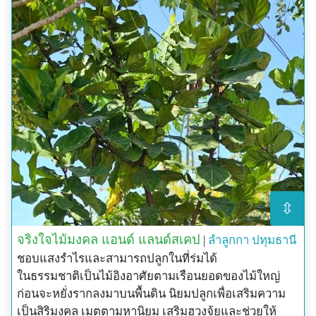
⇳
จริงใจไม้มงคล แอนด์ แลนด์สเคป
|
ลำลูกกา
ปทุมธานี
ชอบแสงรำไรและสามารถปลูกในที่ร่มได้
ในธรรมชาติเป็นไม้อิงอาศัยตามเรือนยอดของไม้ใหญ่
ก่อนจะหยั่งรากลงมาบนพื้นดิน นิยมปลูกเพื่อเสริมความ
เป็นสิริมงคล เมตตามหานิยม เสริมฮวงจุ้ยและช่วยให้