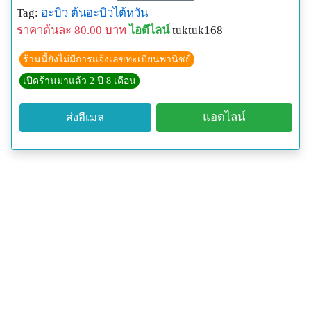
ตรงตามพันธุ์เดิมค่ะ แค่จะติดผลช้ากว่ากันเล็กน้อยเท่านั้น
Tag:
อะบิว
ต้นอะบิวไต้หวัน
ถ้าเพื่อท่านใดซื้อผลมาทานก็อย่าทิ้งเมล็ดนะคะ เอาไป
ราคาต้นละ 80.00 บาท
ไอดีไลน์
tuktuk168
เพาะขยายพันธุ์ต่อได้เลย
ค่าส่ง 5 ต้น 170 บาท
ร้านนี้ยังไม่มีการแจ้งเลขทะเบียนพานิชย์
เปิดร้านมาแล้ว 2 ปี 8 เดือน
แอดไลน์
ส่งอีเมล