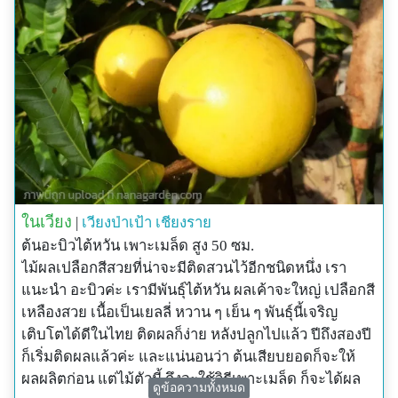
ในเวียง
|
เวียงป่าเป้า
เชียงราย
ต้นอะบิวไต้หวัน เพาะเมล็ด สูง 50 ซม.
ไม้ผลเปลือกสีสวยที่น่าจะมีติดสวนไว้อีกชนิดหนึ่ง เรา
แนะนำ อะบิวค่ะ เรามีพันธุ์ไต้หวัน ผลเค้าจะใหญ่ เปลือกสี
เหลืองสวย เนื้อเป็นเยลลี่ หวาน ๆ เย็น ๆ พันธุ์นี้เจริญ
เติบโตได้ดีในไทย ติดผลก็ง่าย หลังปลูกไปแล้ว ปีถึงสองปี
ก็เริ่มติดผลแล้วค่ะ และแน่นอนว่า ต้นเสียบยอดก็จะให้
ผลผลิตก่อน แต่ไม้ตัวนี้ ถึงจะใช้วิธีเพาะเมล็ด ก็จะได้ผล
ดูข้อความทั้งหมด