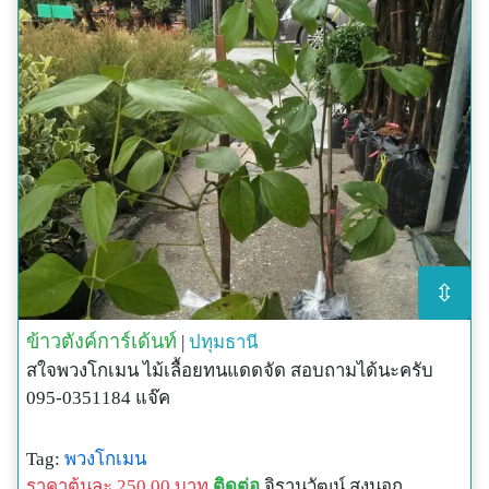
⇳
ข้าวตังค์การ์เด้นท์
|
ปทุมธานี
สใจพวงโกเมน ไม้เลื้อยทนแดดจัด สอบถามได้นะครับ
095-0351184 แจ๊ค
Tag:
พวงโกเมน
ราคาต้นละ 250.00 บาท
ติดต่อ
จิรานวัฒน์ สงนอก