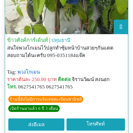
⇳
ข้าวตังค์การ์เด้นท์
|
ปทุมธานี
สนใจพวงโกเมนไว้ปลูกทำซุ้มหน้าบ้านสวยๆกันแดด
สอบถามได้นะครับ 095-0351184แจ๊ค
Tag:
พวงโกเมน
ราคาต้นละ 250.00 บาท
ติดต่อ
จิรานวัฒน์ สงนอก
โทร.
0627541765 0627541765
ร้านนี้ยังไม่มีการแจ้งเลขทะเบียนพานิชย์
เปิดร้านมาแล้ว 6 ปี 3 เดือน
โทรศัพท์
ส่งอีเมล