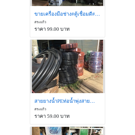
ขายเครื่องมือช่าง#ตู้เชื่อมดี#สว่าน#เจียร์#แท่นตัดไฟเบอร์ถูก
สระแก้ว
ราคา 99.00 บาท
สายยางน้ำPEท่อน้ำพุ่งสายน้ำหยดถูก
สระแก้ว
ราคา 59.00 บาท