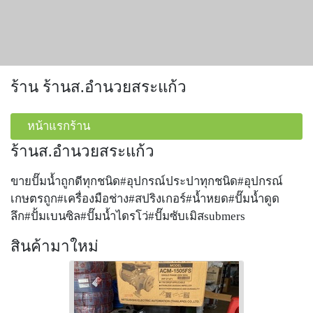
ร้าน ร้านส.อำนวยสระแก้ว
หน้าแรกร้าน
ร้านส.อำนวยสระแก้ว
ขายปั๊มน้ำถูกดีทุกชนิด#อุปกรณ์ประปาทุกชนิด#อุปกรณ์
เกษตรถูก#เครื่องมือช่าง#สปริงเกอร์#น้ำหยด#ปั๊มน้ำดูด
ลึก#ปั้มเบนซิล#ปั๊มน้ำไดรโว่#ปั๊มซับเมิสsubmers
สินค้ามาใหม่