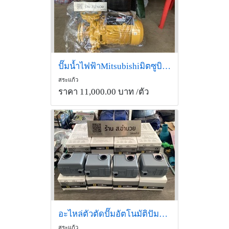
ปั๊มน้ำไฟฟ้าMitsubishiมิตซูบิชิสระแก้ว#ปั๊มหอยโข่งมิตซู
สระแก้ว
ราคา 11,000.00 บาท
/ตัว
อะไหล่ตัวตัดปั๊มอัตโนมัติปัมออโต้สระแก้วเพรสเซอร์สวิทปั๊ม
สระแก้ว