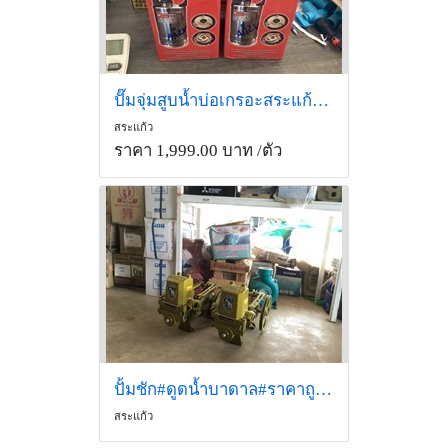
ปั๊มจุ่มสูบน้ำบ่อเกรอะสระแก้วปั๊มน้ำจุ่มลงบ่อท่อส้วมส
สระแก้ว
ราคา 1,999.00 บาท
/ตัว
ปั้มชัก#ดูดน้ำบาดาล#ราคาถูกดี#ส อำนวย#สระแก้ว
สระแก้ว