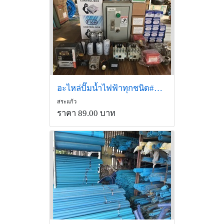
อะไหล่ปั๊มน้ำไฟฟ้าทุกชนิด#ซีนปั้ม#คอนเดนเซอร์#ตู้คอนโทรล
สระแก้ว
ราคา 89.00 บาท