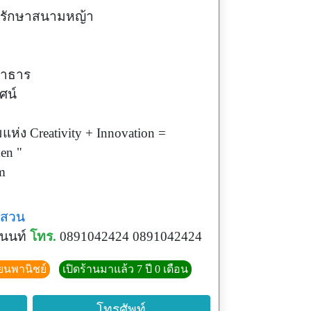
ุงรักษาสนามหญ้า
ลำธาร
ศน์
แห่ง Creativity + Innovation =
en "
m
ลสวน
ินนท์
โทร.
0891042424 0891042424
ียนพานิชย์
เปิดร้านมาแล้ว 7 ปี 0 เดือน
โทรศัพท์