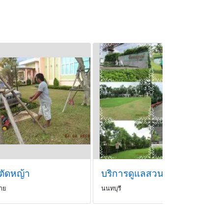
ตัดหญ้า
บริการดูแลสวน,คงสภาพภูมิทัศน์
ราย
นนทบุรี