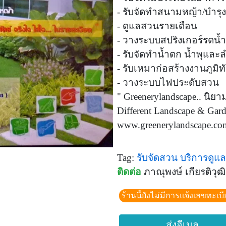
- รับจัดทำสนามหญ้า/บำร
- ดูแลสวนรายเดือน
- วางระบบสปริงเกอร์รดน้ำ
- รับจัดทำน้ำตก น้ำพุและ
- รับเหมาก่อสร้างงานภูมิทั
- วางระบบไฟประดับสวน
" Greenerylandscape.. นิยาม
Different Landscape & Gard
www.greenerylandscape.co
Tag:
รับจัดสวน
บริการดูแ
ติดต่อ
ภาณุพงษ์ เกียรติวุฒ
ร้านนี้ยังไม่มีการแจ้งเลขทะเบ
ส่งอีเมล