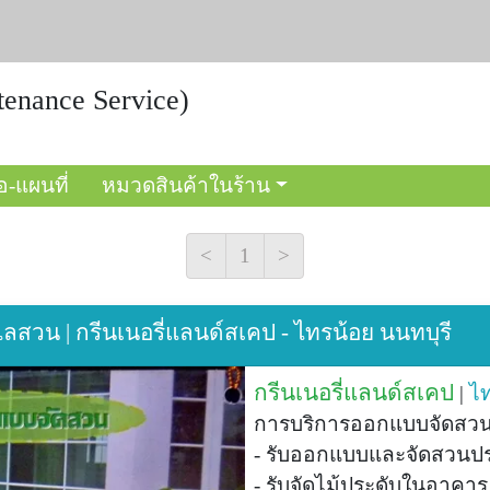
enance Service)
อ-แผนที่
หมวดสินค้าในร้าน
<
1
>
ลสวน | กรีนเนอรี่แลนด์สเคป - ไทรน้อย นนทบุรี
กรีนเนอรี่แลนด์สเคป
|
ไ
การบริการออกแบบจัดสวน 
- รับออกแบบและจัดสวนป
- รับจัดไม้ประดับในอาคาร