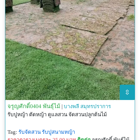
⇳
จรูญศักดิ์0404 พันธุ์ไม้
|
บางพลี
สมุทรปราการ
รับปูหญ้า ตัดหญ้า ดูแลสวน จัดสวนปลูกต้นไม้
Tag:
รับจัดสวน
รับปูสนามหญ้า
ราคาตารางเมตรละ 25.00 บาท
ติดต่อ
จรูญศักดิ์ พันธุ์ไม้