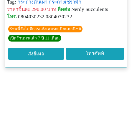
Tag:
กระถางดินเผา
กระถางเซรามิก
....บัตรเครดิต/เดบิต (แจ้งด้วยนะคะ)
ราคาชิ้นละ 290.00 บาท
ติดต่อ
Nerdy Succulents
____________________________________________
โทร.
0804030232 0804030232
______
มาเป็นเพื่อนกับ Nerdy Succulents กันนะคะ
ร้านนี้ยังไม่มีการแจ้งเลขทะเบียนพานิชย์
.
เปิดร้านมาแล้ว 7 ปี 11 เดือน
Line : @nerdy-succulents
Instagram : nerdy_succulents
โทรศัพท์
ส่งอีเมล
Facebook : nerdysucculents