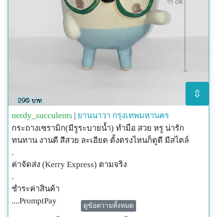
⇳
nerdy_succulents
|
ยานนาวา
กรุงเทพมหานคร
กระถางเซรามิก(มีรูระบายน้ำ) ทำมือ สวย หรู น่ารัก
ทนทาน งานดี สีสวย ละเอียด ตั้งตรงไหนก็ดูดี มีสไตล์
.
ค่าจัดส่ง (Kerry Express) ตามจริง
.
ชำระค่าสินค้า
....PromptPay
ดูข้อความทั้งหมด
....โอนเงินผ่านบัญชีธนาคาร (ที่ไม่ใช่กสิกรฯ)