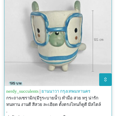
⇳
nerdy_succulents
|
ยานนาวา
กรุงเทพมหานคร
กระถางเซรามิก(มีรูระบายน้ำ) ทำมือ สวย หรู น่ารัก
ทนทาน งานดี สีสวย ละเอียด ตั้งตรงไหนก็ดูดี มีสไตล์
.