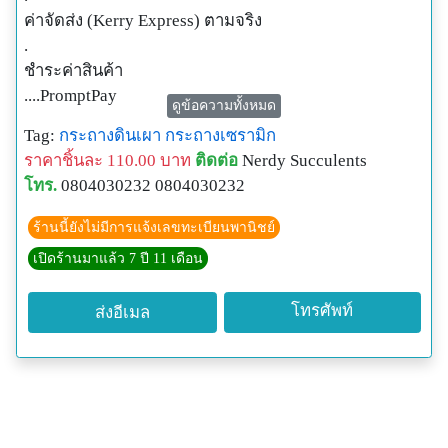
ค่าจัดส่ง (Kerry Express) ตามจริง
.
ชำระค่าสินค้า
....PromptPay
ดูข้อความทั้งหมด
....โอนเงินผ่านบัญชีธนาคาร (ที่ไม่ใช่กสิกรฯ)
Tag:
กระถางดินเผา
กระถางเซรามิก
....บัตรเครดิต/เดบิต (แจ้งด้วยนะคะ)
ราคาชิ้นละ 110.00 บาท
ติดต่อ
Nerdy Succulents
____________________________________________
โทร.
0804030232 0804030232
______
มาเป็นเพื่อนกับ Nerdy Succulents กันนะคะ
ร้านนี้ยังไม่มีการแจ้งเลขทะเบียนพานิชย์
.
เปิดร้านมาแล้ว 7 ปี 11 เดือน
Line : @nerdy-succulents
Instagram : nerdy_succulents
โทรศัพท์
ส่งอีเมล
Facebook : nerdysucculents