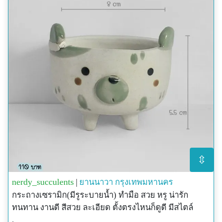
⇳
nerdy_succulents
|
ยานนาวา
กรุงเทพมหานคร
กระถางเซรามิก(มีรูระบายน้ำ) ทำมือ สวย หรู น่ารัก
ทนทาน งานดี สีสวย ละเอียด ตั้งตรงไหนก็ดูดี มีสไตล์
.