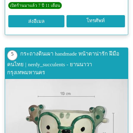
.
เปิดร้านมาแล้ว 7 ปี 11 เดือน
Line : @nerdy-succulents
Instagram : nerdy_succulents
โทรศัพท์
ส่งอีเมล
Facebook : nerdysucculents
ลูกค้า facebook IG
กระถางดินเผา handmade หน้าตาน่ารัก ฝีมือ
5
คนไทย | nerdy_succulents - ยานนาวา
กรุงเทพมหานคร