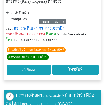
ค่าจัดส่ง (Kerry Express) ตามจริง
.
ชำระค่าสินค้า
....PromptPay
ดูข้อความทั้งหมด
....โอนเงินผ่านบัญชีธนาคาร (ที่ไม่ใช่กสิกรฯ)
Tag:
กระถางดินเผา
กระถางเซรามิก
....บัตรเครดิต/เดบิต (แจ้งด้วยนะคะ)
ราคาชิ้นละ 180.00 บาท
ติดต่อ
Nerdy Succulents
____________________________________________
โทร.
0804030232 0804030232
______
มาเป็นเพื่อนกับ Nerdy Succulents กันนะคะ
ร้านนี้ยังไม่มีการแจ้งเลขทะเบียนพานิชย์
.
เปิดร้านมาแล้ว 7 ปี 11 เดือน
Line : @nerdy-succulents
Instagram : nerdy_succulents
โทรศัพท์
ส่งอีเมล
Facebook : nerdysucculents
กระถางดินเผา handmade หน้าตาน่ารัก ฝีมือ
3
คนไทย | nerdy_succulents - ยานนาวา