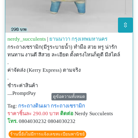
⇳
nerdy_succulents
|
ยานนาวา
กรุงเทพมหานคร
กระถางเซรามิก(มีรูระบายน้ำ) ทำมือ สวย หรู น่ารัก
ทนทาน งานดี สีสวย ละเอียด ตั้งตรงไหนก็ดูดี มีสไตล์
.
ค่าจัดส่ง (Kerry Express) ตามจริง
.
ชำระค่าสินค้า
....PromptPay
ดูข้อความทั้งหมด
....โอนเงินผ่านบัญชีธนาคาร (ที่ไม่ใช่กสิกรฯ)
Tag:
กระถางดินเผา
กระถางเซรามิก
....บัตรเครดิต/เดบิต (แจ้งด้วยนะคะ)
ราคาชิ้นละ 290.00 บาท
ติดต่อ
Nerdy Succulents
____________________________________________
โทร.
0804030232 0804030232
______
มาเป็นเพื่อนกับ Nerdy Succulents กันนะคะ
ร้านนี้ยังไม่มีการแจ้งเลขทะเบียนพานิชย์