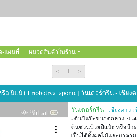
อ-แผนที่
หมวดสินค้าในร้าน
<
1
>
ือ ปี่แป๋ ( Eriobotrya japonic | วันเดอร์กรีน - เชียง
วันเดอร์กรีน
|
เชียงดาว
เ
#ต้นปีแป๊ะขนาดกลาง 30-4
ต้นชวนป๋วยปีแป๋ะ หรือบีว
เป็นได้ทั้งผลไม้และยาตา