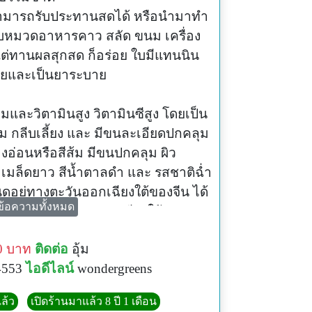
สามารถรับประทานสดได้ หรือนำมาทำ
อบหมวดอาหารคาว สลัด ขนม เครื่อง
แต่ทานผลสุกสด ก็อร่อย ใบมีแทนนิน
สียและเป็นยาระบาย
มและวิตามินสูง วิตามินซีสูง โดยเป็น
อม กลีบเลี้ยง และ มีขนละเอียดปกคลุม
องอ่อนหรือสีส้ม มีขนปกคลุม ผิว
ำเมล็ดยาว สีน้ำตาลดำ และ รสชาติฉ่ำ
ิดอยู่ทางตะวันออกเฉียงใต้ของจีน ได้
ข้อความทั้งหมด
ปุ่นในเอเชียตะวันออกเฉียงใต้
วนมากในปีแป๋ยัง ช่วยเพิ่ม
0 บาท
ติดต่อ
อุ้ม
ันการสะสมของสารพิษส่วนเกินใน
4553
ไอดีไลน์
wondergreens
ีประสิทธิภาพในการปกป้องจากโรค
นอนุมูลอิสระที่มีประสิทธิภาพในการ
ล้ว
เปิดร้านมาแล้ว 8 ปี 1 เดือน
อิสระและ ความเครียด ปีแป๋นอกจาก