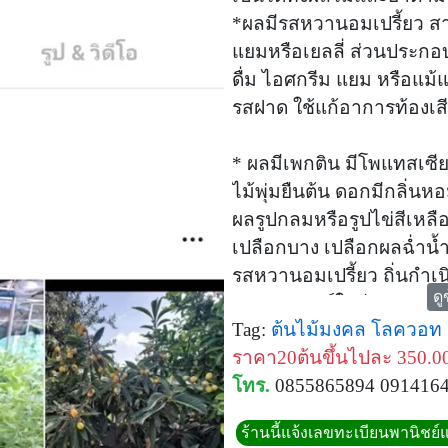
*ผลมีรสหวานอมเปรี้ยว 
แยมหรือเยลลี่ ส่วนประก
ดื่ม ไอศกรีม แยม หรือแม้
รสฝาด ใช้แก้อาการท้องเ
* ผลมีเพกติน มีโพแทสเซีย
ไม้พุ่มยืนต้น ดอกมีกลิ่นห
ผลรูปกลมหรือรูปไข่สีเหลื
เปลือกบาง เปลือกผลฉ่ำน้
รสหวานอมเปรี้ยว ถิ่นกำเน
ดู
กระจายพันธุ์ในจีน และ ญี่
Tag:
ต้นไม้มงคล
โลควอท
*นอกจากนี้เพคตินที่มีจำน
ราคา20ต้นขึ้นไปละ 350.0
ประสิทธิภาพในการป้องก
โทร.
0855865894 091416
ลำไส้ใหญ่ได้ ดังนั้นจึงม
มะเร็งลำไส้ใหญ่ มีสารต้า
ร้านนี้แจ้งเลขทะเบียนพานิชย์แ
ป้องกันร่างกายจากอนุมูล