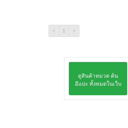
*โลควอท ( Loquat ) หรือ ปี่
ขนาดกลาง-เล็ก เป็นไม้ผล
ตะวันออกเฉียงใต้ของประเทศ
<
1
ความสูงประมาณ 20 ถึง 30
>
ฟันเลื่อยห่างๆ ผิวใบด้านบน
น้ำตาลแดง มีกลิ่นหอม กล
หรือรูปไข่สีเหลืองอ่อนหรื
เปลือกผลฉ่ำน้ำ เมล็ดยา
เปรี้ยวเล็กน้อย
ดูสินค้าหมวด ต้น
Loquatเป็นชื่อในภาษาอังกฤ
อีแปะ ทั้งหมดในเว็บ
ญี่ปุ่นเรียกว่า biva (บีว่
มิถุนายน ต่อเนื่องไปจนถึ
เมล็ดและตอนกิ่ง
ปีแป๋ เจริญเติบโตง่าย ขยาย
ระบบรากจะมีความแข็งแ
“ ปีแป๋ ” เป็นต้นไม้ที่โต