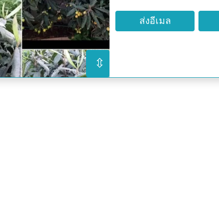
ใช้เป็นส่วนประกอบในการรั
ส่งอีเมล
ประสิทธิภาพในการป้องกันม
กัน
*คุณประโยชน์ในด้านสรร
⇳
เสมหะได้เป็นอย่างดี นอ
สามารถใช้เป็นส่วนประ
ในการรักษาอาการไอ เรื้อ
*สำหรับการใช้ประโยชน์จา
นั้น ต้องเลือกเอาใบหนุ่ม
เอามาล้างทำความสะอาดหล
ในหม้อใบใหญ่ๆ ใช้กินต่างน
เห็นผล จากผู้ใช้ที่มีปัญห
ไม่ได้ ไอตลอดเวลา ก็ปร
อาการไอหายไป การต้มใบปี
ใช้น้ำผึ้งผสมทีละแก้วก่อน
อย่างดีเช่นกัน