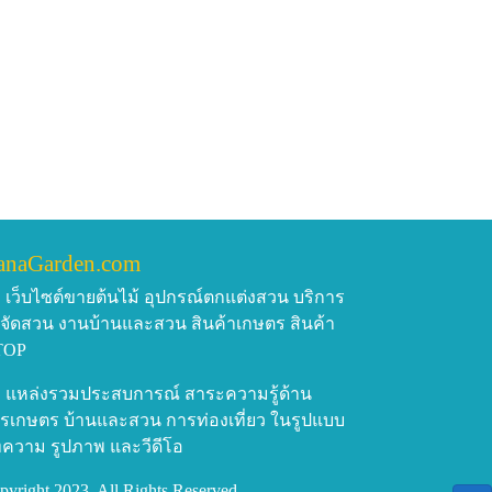
 ที่มีแสงแดดเต็มที่ สามารถ เจริญ
รวมถึงเมืองร้อนในประเทศไทย
ไปปลูกในพื้นที่ราบลุ่มภาคกลางซึ่งก็
ยบเท่าพื้นที่ไหล่เขาในเรื่องอัตราการ
รื่องอากาศคือไม่เย็นเกินไป ไม่ร้อน
ควรน้อยกว่า 12 องศา ร้อนสุดไม่ควร
อนมากก็ต้องให้สปริงเกอร์ใน การลด
ใช้น้ำฝอยเข้ามาช่วยรักษาอุณหภูมิ
anaGarden.com
าให้น้ำท่วมราก หรือน้ำท่วมขัง ต้อง
เว็บไซต์ขายต้นไม้ อุปกรณ์ตกแต่งสวน บริการ
บจัดสวน งานบ้านและสวน สินค้าเกษตร สินค้า
ลผลิตได้น่าจะเริ่มในปีที่ 5 ที่เริ่มให้
TOP
ละการบำรุงรักษาต้นปีแป๋ นั้นถือเป็น
ิงสามารถปลูกแล้วปล่อยไปตาม
แหล่งรวมประสบการณ์ สาระความรู้ด้าน
รเกษตร บ้านและสวน การท่องเที่ยว ในรูปแบบ
 ดีๆ จะให้ผลผลิตที่ดีกว่าการปล่อยปละ
ความ รูปภาพ และวีดีโอ
ีย์หน่อกล้วย” กับ “ฮอร์โมนไข่” ผสมน้ำ
pyright 2023, All Rights Reserved.