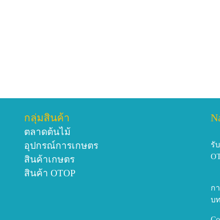
ทั่วไป ในสภาพอากาศอบอุ่น
เติบโตได้ในพื้นที่อบอุ่น
*ปัจจุบัน ก็มีการทดลองเอา
ให้ผลผลิตที่ดีแต่ยัง ไม่เที
เจริญเติบโต สำหรับปัจจัยเ
เกินไป อุณหภูมิต่ำสุดไม่
เกิน 35 องศา ถ้าอากาศร้
อุณหภูมิของอากาศโดยการ
กลุ่มสินค้า
N
ส่วนฤดูฝนก็ต้องพยายามอย่
ตลาดต้นไม้
คอยดูแลให้ดี
อุปกรณ์การเกษตร
รั
*ระยะเวลาที่น่าจะเก็บเกี่ยวผ
O
สินค้าเกษตร
ผลผลิตออกมา ซึ่งการดูแลแ
สินค้า OTOP
พืชที่ดูแลไม่ยากความจร
กา
ธรรมชาติได้ แต่ถ้าดูแลให้
บท
ละเลยกว่าเท่าตัว
ส่วนการให้ปุ๋ยให้ “จุลินทร
Co