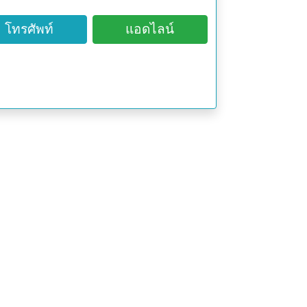
กษาอาการไอเรื้อรังอย่างดีจึงมี
โทรศัพท์
แอดไลน์
ะเร็งได้อย่างดีอีกทางหนึ่งด้วยเช่น
พคุณทางยา….รักษาอาการไอ ขับ
กจากทานผลสดแล้ว ราก ใบ ดอก ก็
กอบในยาตำราจีนหลายขนานโดยเฉพาะ
รัง และบำรุงปอด ขับเสมหะ
กใบปีแป๋ในการต้ม เพื่อเป็นยาแก้ไอ
ๆ คือไม่แก่ไม่อ่อนเกินไปประมาณ 3 ใบ
ังใบที่มีขนอ่อนออกให้หมด แล้วต้ม
้ำประมาณ 2 เดือนต่อเนื่องจะเริ่ม
าในเรื่องระบบประสาทไม่สั่งการกินข้าว
ากฏว่าสามารถรับประทานอาหารได้
แป๋นี้ ถ้าต้องการเสริมรสชาติก็อาจ
รับประทานก็จะช่วยให้ชุ่มคอได้เป็น