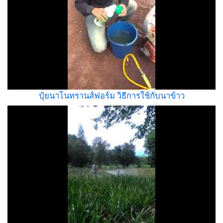
ปุ๋ยนาโนทรานส์ฟอร์ม วิธีการใช้กับนาข้าว