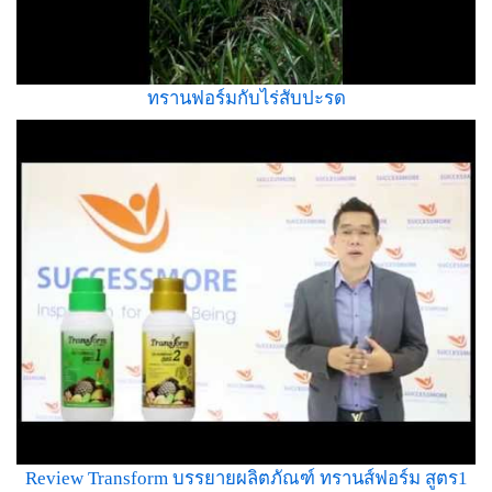
ทรานฟอร์มกับไร่สับปะรด
Review Transform บรรยายผลิตภัณฑ์ ทรานส์ฟอร์ม สูตร1