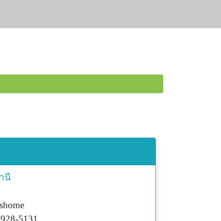
านี
ishome
-928-5131